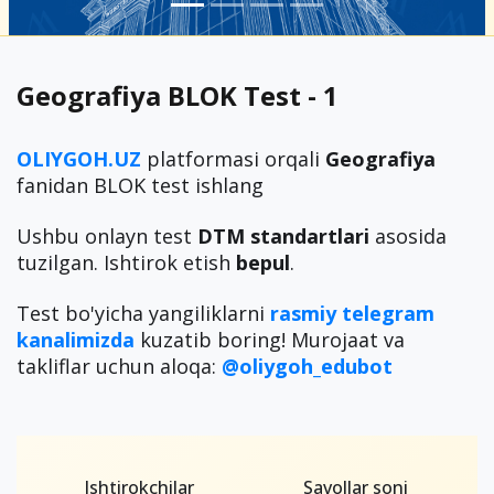
Geografiya BLOK Test - 1
OLIYGOH.UZ
platformasi orqali
Geografiya
fanidan BLOK test ishlang
Ushbu onlayn test
DTM standartlari
asosida
tuzilgan. Ishtirok etish
bepul
.
Test bo'yicha yangiliklarni
rasmiy
telegram
kanalimizda
kuzatib boring! Murojaat va
takliflar uchun aloqa:
@oliygoh_edubot
Ishtirokchilar
Savollar soni