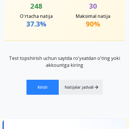
248
30
O'rtacha natija
Maksimal natija
37.3%
90%
Test topshirish uchun saytda ro'yxatdan o'ting yoki
akkountga kiring
Kirish
Natijalar jadvali