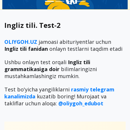
Ingliz tili. Test-2
OLIYGOH.UZ
jamoasi abituriyentlar uchun
Ingliz tili fanidan
onlayn testlarni taqdim etadi
Ushbu onlayn test orqali
Ingliz tili
grammatikasiga doir
bilimlaringizni
mustahkamlashingiz mumkin.
Test bo'yicha yangiliklarni
rasmiy
telegram
kanalimizda
kuzatib boring! Murojaat va
takliflar uchun aloqa:
@oliygoh_edubot