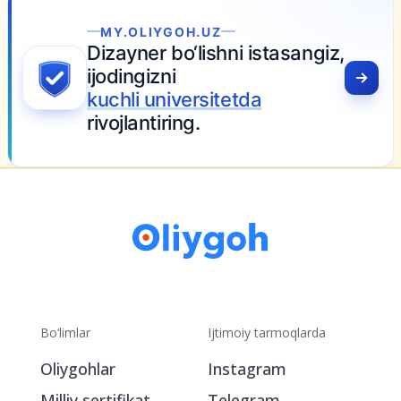
MY.OLIYGOH.UZ
Dizayner bo‘lishni istasangiz,
ijodingizni
kuchli universitetda
rivojlantiring.
Bo‘limlar
Ijtimoiy tarmoqlarda
Oliygohlar
Instagram
Milliy sertifikat
Telegram