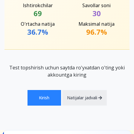
Ishtirokchilar
Savollar soni
69
30
O'rtacha natija
Maksimal natija
36.7%
96.7%
Test topshirish uchun saytda ro'yxatdan o'ting yoki
akkountga kiring
Kirish
Natijalar jadvali