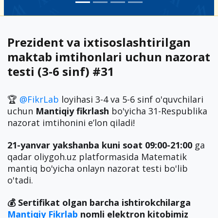
Prezident va ixtisoslashtirilgan
maktab imtihonlari uchun nazorat
testi (3-6 sinf) #31
🏆
@FikrLab
loyihasi 3-4 va 5-6 sinf o'quvchilari
uchun
Mantiqiy fikrlash
bo'yicha 31-Respublika
nazorat imtihonini eʼlon qiladi!
21-yanvar yakshanba kuni soat 09:00-21:00
ga
qadar oliygoh.uz platformasida Matematik
mantiq bo'yicha onlayn nazorat testi bo'lib
o'tadi.
💰 Sertifikat olgan barcha ishtirokchilarga
Mantiqiy Fikrlab
nomli elektron kitobimiz