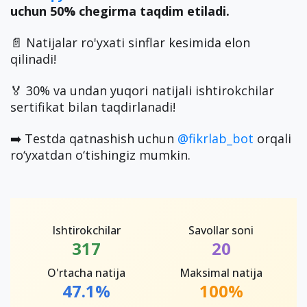
uchun 50% chegirma taqdim etiladi.
📄 Natijalar ro'yxati sinflar kesimida elon
qilinadi!
🏅 30% va undan yuqori natijali ishtirokchilar
sertifikat bilan taqdirlanadi!
➡️ Testda qatnashish uchun
@fikrlab_bot
orqali
ro‘yxatdan o‘tishingiz mumkin.
Ishtirokchilar
Savollar soni
317
20
O'rtacha natija
Maksimal natija
47.1%
100%