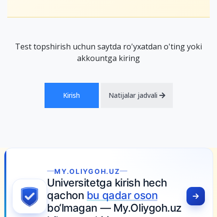
Test topshirish uchun saytda ro'yxatdan o'ting yoki
akkountga kiring
Kirish
Natijalar jadvali
MY.OLIYGOH.UZ
Universitetga kirish hech
qachon
bu qadar oson
bo‘lmagan — My.Oliygoh.uz