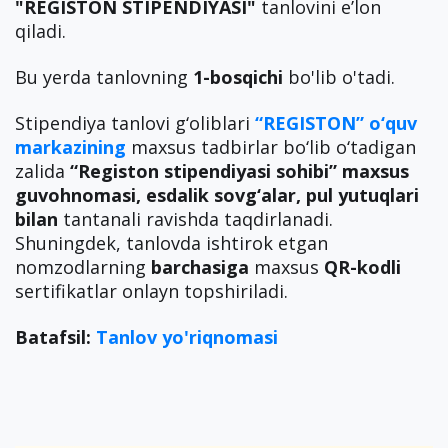
"REGISTON STIPENDIYASI"
tanlovini e’lon
qiladi.
Bu yerda tanlovning
1-bosqichi
bo'lib o'tadi.
Stipendiya tanlovi g‘oliblari
“R
EGISTON” o‘quv
markazining
maxsus tadbirlar bo‘lib o‘tadigan
zalida
“Registon stipendiyasi sohibi” maxsus
guvohnomasi, esdalik sovg‘alar, pul yutuqlari
bilan
tantanali ravishda taqdirlanadi.
Shuningdek, tanlovda ishtirok etgan
nomzodlarning
barchasiga
maxsus
QR-kodli
sertifikatlar onlayn topshiriladi.
Batafsil:
Tanlov yo'riqnomasi