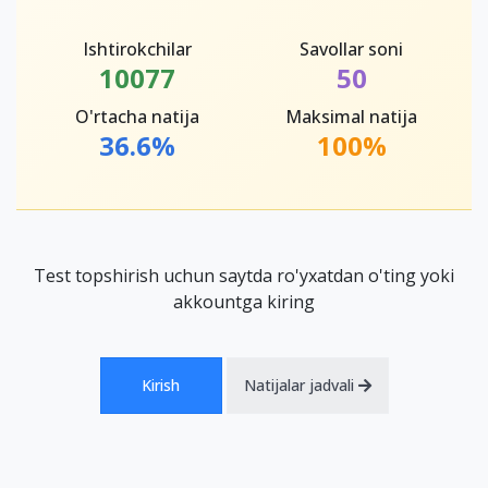
Ishtirokchilar
Savollar soni
10077
50
O'rtacha natija
Maksimal natija
36.6%
100%
Test topshirish uchun saytda ro'yxatdan o'ting yoki
akkountga kiring
Kirish
Natijalar jadvali