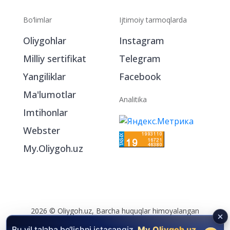
Bo‘limlar
Ijtimoiy tarmoqlarda
Oliygohlar
Instagram
Milliy sertifikat
Telegram
Yangiliklar
Facebook
Ma'lumotlar
Analitika
Imtihonlar
Webster
My.Oliygoh.uz
2026 © Oliygoh.uz, Barcha huquqlar himoyalangan
Reklama
/
Foydalanish shartlari
Bu yil talaba bo‘lishni istasangiz,
My.Oliygoh.uz