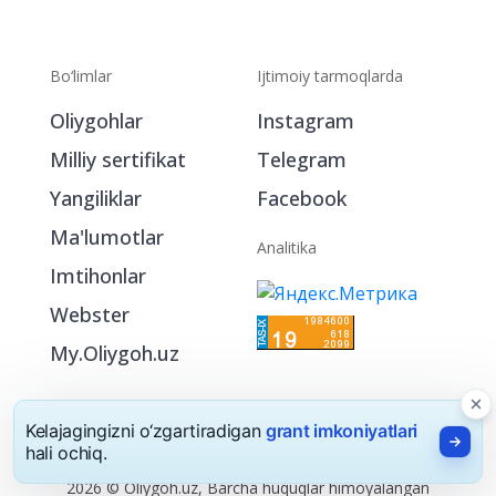
Bo‘limlar
Ijtimoiy tarmoqlarda
Oliygohlar
Instagram
Milliy sertifikat
Telegram
Yangiliklar
Facebook
Ma'lumotlar
Analitika
Imtihonlar
Webster
My.Oliygoh.uz
Kelajagingizni o‘zgartiradigan
grant imkoniyatlari
hali ochiq.
2026 © Oliygoh.uz, Barcha huquqlar himoyalangan