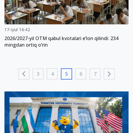
17-iyul 16:42
2026/2027-yil OTM qabul kvotalari e’lon qilindi: 234
mingdan ortiq o‘rin
3
4
5
6
7