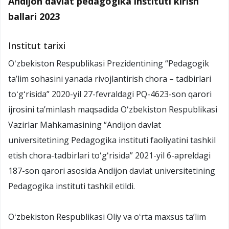
Andijon davlat pedagogika instituti kirish
ballari 2023
Institut tarixi
Oʻzbekiston Respublikasi Prezidentining “Pedagogik
ta’lim sohasini yanada rivojlantirish chora – tadbirlari
toʻgʻrisida” 2020-yil 27-fevraldagi PQ-4623-son qarori
ijrosini taʼminlash maqsadida Oʻzbekiston Respublikasi
Vazirlar Mahkamasining “Andijon davlat
universitetining Pedagogika instituti faoliyatini tashkil
etish chora-tadbirlari toʻgʻrisida” 2021-yil 6-apreldagi
187-son qarori asosida Andijon davlat universitetining
Pedagogika instituti tashkil etildi.
Oʻzbekiston Respublikasi Oliy va oʻrta maxsus taʼlim