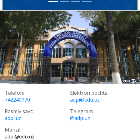
Telefon:
Elektron pochta:
742240170
adpi@edu.uz
Rasmiy sayt:
Telegram:
adpi.uz
@adpiuz
Manzil:
adpi@edu.uz