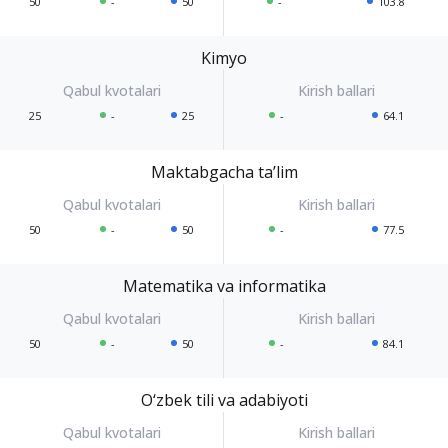
50
-
50
-
103.8
Kimyo
25
-
25
-
64.1
Maktabgacha ta’lim
50
-
50
-
77.5
Matematika va informatika
50
-
50
-
84.1
O‘zbek tili va adabiyoti