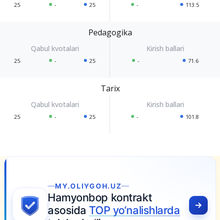
25
-
25
-
113.5
Pedagogika
25
-
25
-
71.6
Tarix
25
-
25
-
101.8
MY.OLIYGOH.UZ
amyonbop kontrakt
sosida
TOP yo‘nalishlarda