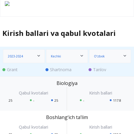
Kirish ballari va qabul kvotalari
2023-2024
Kechki
O‘zbek
Grant
Shartnoma
Tanlov
Biologiya
25
-
25
-
117.8
Boshlang‘ich ta’lim