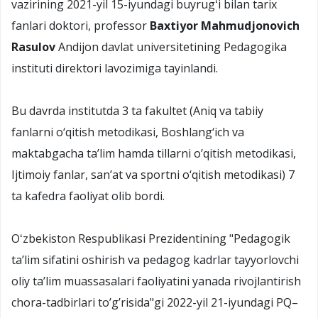
vazirining 2021-yil 15-iyundagi buyrugʻi bilan tarix
fanlari doktori, professor
Baxtiyor Mahmudjonovich
Rasulov
Andijon davlat universitetining Pedagogika
instituti direktori lavozimiga tayinlandi.
Bu davrda institutda 3 ta fakultet (Aniq va tabiiy
fanlarni o‘qitish metodikasi, Boshlang‘ich va
maktabgacha ta’lim hamda tillarni o’qitish metodikasi,
Ijtimoiy fanlar, san’at va sportni o‘qitish metodikasi) 7
ta kafedra faoliyat olib bordi.
Oʻzbekiston Respublikasi Prezidentining "Pedagogik
taʼlim sifatini oshirish va pedagog kadrlar tayyorlovchi
oliy taʼlim muassasalari faoliyatini yanada rivojlantirish
chora-tadbirlari toʼgʼrisida"gi 2022-yil 21-iyundagi PQ–