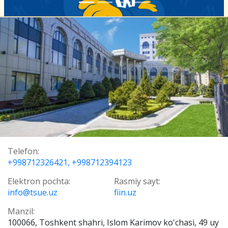
Telefon:
+998712326421, +998712394123
Elektron pochta:
Rasmiy sayt:
info@tsue.uz
fiin.uz
Manzil:
100066, Toshkent shahri, Islom Karimov ko'chasi, 49 uy