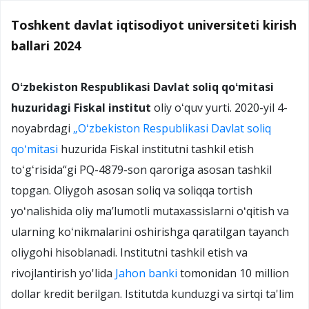
Toshkent davlat iqtisodiyot universiteti kirish
ballari 2024
Oʻzbekiston Respublikasi Davlat soliq qoʻmitasi
huzuridagi Fiskal institut
oliy oʻquv yurti. 2020-yil 4-
noyabrdagi
„Oʻzbekiston Respublikasi Davlat soliq
qoʻmitasi
huzurida Fiskal institutni tashkil etish
toʻgʻrisida“gi PQ-4879-son qaroriga asosan tashkil
topgan. Oliygoh asosan soliq va soliqqa tortish
yoʻnalishida oliy maʼlumotli mutaxassislarni oʻqitish va
ularning koʻnikmalarini oshirishga qaratilgan tayanch
oliygohi hisoblanadi
. Institutni tashkil etish va
rivojlantirish yo'lida
Jahon banki
tomonidan 10 million
dollar kredit berilgan
. Istitutda kunduzgi va sirtqi ta'lim