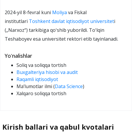
2024-yil 8-fevral kuni
Moliya
va
Fiskal
institutlari
Toshkent davlat iqtisodiyot universitet
i
(„Narxoz“) tarkibiga qoʻshib yuborildi
. Toʻlqin
Teshaboyev esa universitet rektori etib tayinlanadi
.
Yoʻnalishlar
Soliq va soliqqa tortish
Buxgalteriya hisobi va audit
Raqamli iqtisodiyot
Ma’lumotlar ilmi (
Data Science
)
Xalqaro soliqqa tortish
Kirish ballari va qabul kvotalari