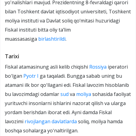
yo'nalishlari mavjud. Prezidentning 8-fevraldagi qarori
bilan Toshkent davlat iqtisodiyot universiteti, Toshkent
moliya instituti va Davlat soliq qo‘mitasi huzuridagi
Fiskal instituti bitta oliy ta’lim
muassasasiga
birlashtirildi
.
Tarixi
Fiskal atamasinung asli kelib chiqishi
Rossiya
iperatori
boʻlgan
Pyotr I
ga taqaladi. Bungga sabab uning bu
atamani ilk bor qoʻllagani edi. Fiskal lavozim hisoblanib
bu lavozimdagi odamlar
sud
va
moliya
sohasida faoliyat
yurituvchi insonlarni ishlarini nazorat qilish va ularga
yordam berishdan iborat edi. Ayni damda Fiskal
lavozimi
rivojlangan davlatlarda
soliq, moliya hamda
boshqa sohalarga yoʻnaltirilgan
.