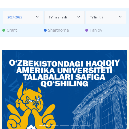
2024-2025
Ta’lim shakli
Ta’lim tili
Grant
Shartnoma
Tanlov