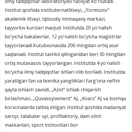
ilmiy tadqiqotlar laboratoriyasi faoliyat koʻrsatadi.
Institut qoshida instituternatlitseyi, „Yormozor“
akademik litseyi, Iqtisodiy mintaqaviy markazi,
tayyorlov kurslari mavjud. Institutda 20 yoʻnalish
boʻyicha bakalavrlar, 12 yoʻnalish boʻyicha magistrlar
tayyorlanadi.Kutubxonasida 200 mingdan ortiq asar
saqlanadi. Institut tashkil qilinganidan beri 30 mingdan
ortiq mutaxassis tayyorlangan. Institutda 4 yoʻnalish
boʻyicha ilmiy tadqiqotlar ishlari olib boriladi. Institutda
yaratilgan fan va texnika yangiliklari Fargʻona neftni
qayta ishlash zavodi, „Azot“ ishlab chiqarish
birlashmasi, „Quvasoysement“ AJ, „Kvars“ AJ va boshqa
korxonalarda tatbiq etilgan. Institut qoshida madaniyat
saroyi, talabalar uyi, profilaktoriy, dam olish
maskanlari, sport inshootlari bor