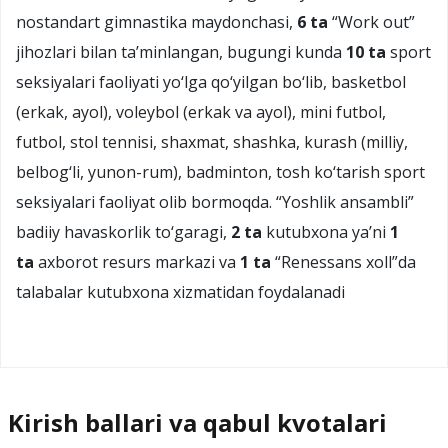
nostandart gimnastika maydonchasi,
6 ta
“Work out”
jihozlari bilan ta’minlangan, bugungi kunda
10 ta
sport
seksiyalari faoliyati yo‘lga qo‘yilgan bo‘lib, basketbol
(erkak, ayol), voleybol (erkak va ayol), mini futbol,
futbol, stol tennisi, shaxmat, shashka, kurash (milliy,
belbog‘li, yunon-rum), badminton, tosh ko‘tarish sport
seksiyalari faoliyat olib bormoqda. “Yoshlik ansambli”
badiiy havaskorlik to‘garagi,
2 ta
kutubxona ya’ni
1
ta
axborot resurs markazi va
1 ta
“Renessans xoll”da
talabalar kutubxona xizmatidan foydalanadi
Kirish ballari va qabul kvotalari