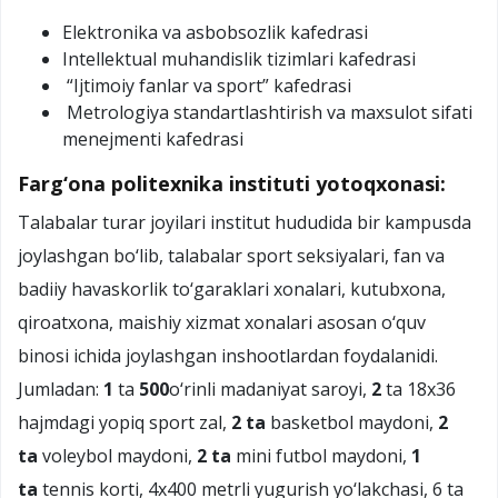
Elektronika va asbobsozlik kafedrasi
Intellektual muhandislik tizimlari kafedrasi
“Ijtimoiy fanlar va sport” kafedrasi
Metrologiya standartlashtirish va maxsulot sifati
menejmenti kafedrasi
Farg‘ona politexnika instituti yotoqxonasi:
Talabalar turar joyilari institut hududida bir kampusda
joylashgan bo‘lib, talabalar sport seksiyalari, fan va
badiiy havaskorlik to‘garaklari xonalari, kutubxona,
qiroatxona, maishiy xizmat xonalari asosan o‘quv
binosi ichida joylashgan inshootlardan foydalanidi.
Jumladan:
1
ta
500
o‘rinli madaniyat saroyi,
2
ta 18x36
hajmdagi yopiq sport zal,
2 ta
basketbol maydoni,
2
ta
voleybol maydoni,
2 ta
mini futbol maydoni,
1
ta
tennis korti, 4x400 metrli yugurish yo‘lakchasi, 6 ta