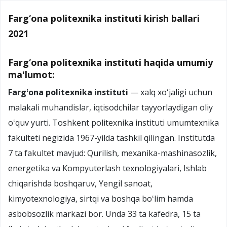
Farg‘ona politexnika instituti kirish ballari
2021
Farg‘ona politexnika instituti haqida umumiy
ma'lumot:
Fargʻona politexnika instituti
— xalq xoʻjaligi uchun
malakali muhandislar, iqtisodchilar tayyorlaydigan oliy
oʻquv yurti. Toshkent politexnika instituti umumtexnika
fakulteti negizida 1967-yilda tashkil qilingan. Institutda
7 ta fakultet mavjud: Qurilish, mexanika-mashinasozlik,
energetika va Kompyuterlash texnologiyalari, Ishlab
chiqarishda boshqaruv, Yengil sanoat,
kimyotexnologiya, sirtqi va boshqa boʻlim hamda
asbobsozlik markazi bor. Unda 33 ta kafedra, 15 ta