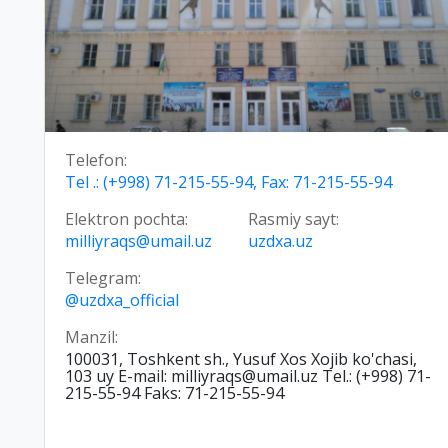
Telefon:
Tel .: (+998) 71-215-55-94, Fax: 71-215-55-94
Elektron pochta:
Rasmiy sayt:
milliyraqs@umail.uz
uzdxa.uz
Telegram:
@uzdxa_official
Manzil:
100031, Toshkent sh., Yusuf Xos Xojib ko'chasi,
103 uy E-mail: milliyraqs@umail.uz Tel.: (+998) 71-
215-55-94 Faks: 71-215-55-94