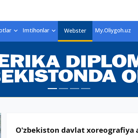
otlar
Imtihonlar
My.Oliygoh.uz
Webster
O'zbekiston davlat xoreografiya 