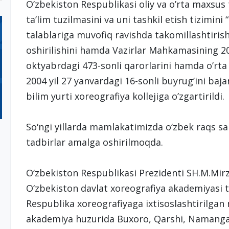
O’zbekiston Respublikasi oliy va o’rta maxsus 
ta’lim tuzilmasini va uni tashkil etish tizimini 
talablariga muvofiq ravishda takomillashtirish
oshirilishini hamda Vazirlar Mahkamasining 200
oktyabrdagi 473-sonli qarorlarini hamda o’rt
2004 yil 27 yanvardagi 16-sonli buyrug’ini baj
bilim yurti xoreografiya kollejiga o’zgartirildi.
Sо‘ngi yillarda mamlakatimizda о‘zbek raqs sa
tadbirlar amalga oshirilmoqda.
О‘zbekiston Respublikasi Prezidenti SH.M.Mir
О‘zbekiston davlat xoreografiya akademiyasi t
Respublika xoreografiyaga ixtisoslashtirilgan 
akademiya huzurida Buxoro, Qarshi, Namanga