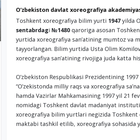
O‘zbekiston davlat xoreografiya akademiya
Toshkent xoreografiya bilim yurti
1947
yilda 
sentabrdag
i
№1480
qaroriga asosan Toshkent
yurtida xoreografiya san’atining mumtoz va mil
tayyorlangan. Bilim yurtida Usta Olim Komilo
xoreografiya san’atining rivojiga juda katta hi
O’zbekiston Respublikasi Prezidentining 1997 
“O’zekistonda milliy raqs va xoreografiya sa’nat
hamda Vazirlar Mahkamasining 1997 yil 21 fevr
nomidagi Toshkent davlat madaniyat instituti
xoreografiya bilim yurtlari negizida Toshkent d
maktabi tashkil etilib, xoreografiya sohasida 