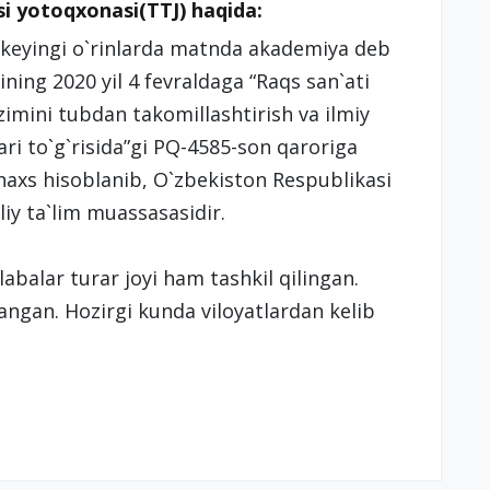
i yotoqxonasi(TTJ) haqida:
(keyingi о`rinlarda matnda akademiya deb
ining 2020 yil 4 fevraldaga “Raqs san`ati
zimini tubdan takomillashtirish va ilmiy
ari tо`g`risida”gi PQ-4585-son qaroriga
haxs hisoblanib, О`zbekiston Respublikasi
liy ta`lim muassasasidir.
abalar turar joyi ham tashkil qilingan.
langan. Hozirgi kunda viloyatlardan kelib