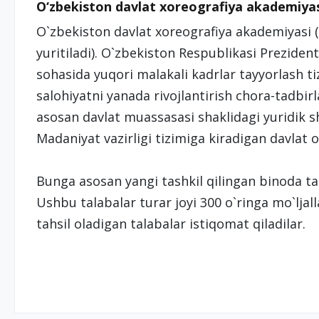
O‘zbekiston davlat xoreografiya akademiyas
О`zbekiston davlat xoreografiya akademiyasi 
yuritiladi). О`zbekiston Respublikasi Prezident
sohasida yuqori malakali kadrlar tayyorlash ti
salohiyatni yanada rivojlantirish chora-tadbirl
asosan davlat muassasasi shaklidagi yuridik s
Madaniyat vazirligi tizimiga kiradigan davlat o
Bunga asosan yangi tashkil qilingan binoda tal
Ushbu talabalar turar joyi 300 о`ringa mо`ljal
tahsil oladigan talabalar istiqomat qiladilar.