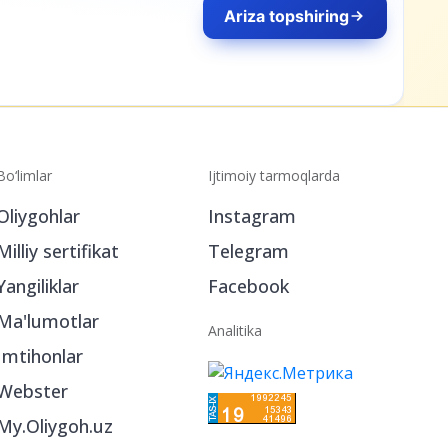
Bo‘limlar
Ijtimoiy tarmoqlarda
Oliygohlar
Instagram
Milliy sertifikat
Telegram
Yangiliklar
Facebook
Ma'lumotlar
Analitika
Imtihonlar
Webster
My.Oliygoh.uz