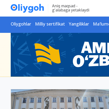
Aniq maqsad -
g'alabaga yetaklaydi
Oliygohlar
Milliy sertifikat
Yangiliklar
Ma'lum