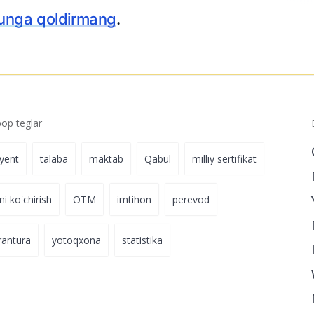
Ariza topshiring
p teglar
iyent
talaba
maktab
Qabul
milliy sertifikat
ni ko'chirish
OTM
imtihon
perevod
rantura
yotoqxona
statistika