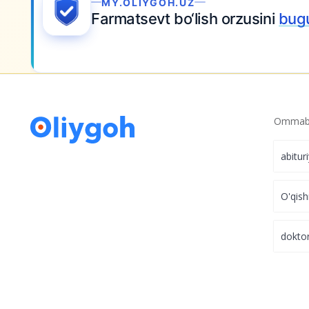
Ommabo
abitur
O'qish
dokto