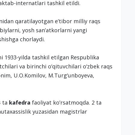
ktab-internatlari tashkil etildi.
idan qaratilayotgan e’tibor milliy raqs
bbiylarni, yosh san’atkorlarni yangi
shishga chorlaydi.
i 1933-yilda tashkil etilgan Respublika
ilari va birinchi о‘qituvchilari о‘zbek raqs
nim, U.O.Komilov, M.Turg‘unboyeva,
3 ta
kafedra
faoliyat ko’rsatmoqda. 2 ta
mutaxassislik yuzasidan magistrlar