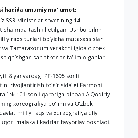
si haqida umumiy ma'lumot:
O’z SSR Ministrlar sovetining
14
 shahrida tashkil etilgan. Ushbu bilim
liy raqs turlari bo’yicha mutaxassislar
v va Tamaraxonum yetakchiligida o’zbek
ssa qo’shgan san’atkorlar ta’lim olganlar.
yil 8 yanvardagi PF-1695 sonli
ini rivojlantirish to’g’risida”gi Farmoni
al’ № 101-sonli qaroriga binoan A.Qodiriy
ning xoreografiya bo’limi va O’zbek
avlat milliy raqs va xoreografiya oliy
yuqori malakali kadrlar tayyorlay boshladi.