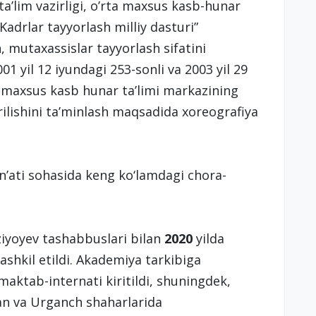
ta’lim vazirligi, o’rta maxsus kasb-hunar
“Kadrlar tayyorlash milliy dasturi”
, mutaxassislar tayyorlash sifatini
1 yil 12 iyundagi 253-sonli va 2003 yil 29
a maxsus kasb hunar ta’limi markazining
arilishini ta’minlash maqsadida xoreografiya
n’ati sohasida keng kо‘lamdagi chora-
ziyoyev tashabbuslari bilan
2020
yilda
ashkil etildi. Akademiya tarkibiga
maktab-internati kiritildi, shuningdek,
n va Urganch shaharlarida