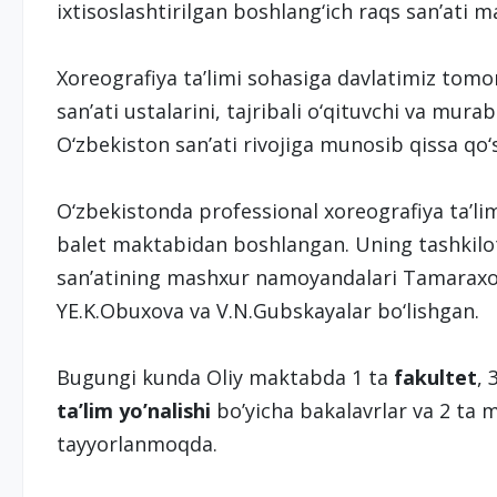
ixtisoslashtirilgan boshlang‘ich raqs san’ati ma
Xoreografiya ta’limi sohasiga davlatimiz tomon
san’ati ustalarini, tajribali о‘qituvchi va mura
О‘zbekiston san’ati rivojiga munosib qissa qо‘
О‘zbekistonda professional xoreografiya ta’lim
balet maktabidan boshlangan. Uning tashkilotch
san’atining mashxur namoyandalari Tamaraxo
YE.K.Obuxova va V.N.Gubskayalar bо‘lishgan.
Bugungi kunda Oliy maktabda 1 ta
fakultet
, 
ta’lim yo’nalishi
bo’yicha bakalavrlar va 2 ta 
tayyorlanmoqda.