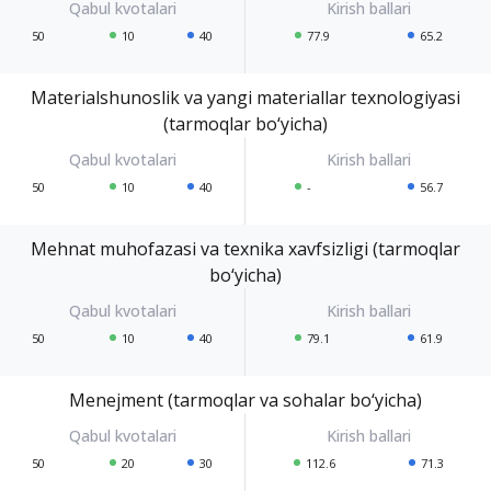
50
10
40
77.9
65.2
Materialshunoslik va yangi materiallar texnologiyasi
(tarmoqlar bo‘yicha)
50
10
40
-
56.7
Mehnat muhofazasi va texnika xavfsizligi (tarmoqlar
bo‘yicha)
50
10
40
79.1
61.9
Menejment (tarmoqlar va sohalar bo‘yicha)
50
20
30
112.6
71.3