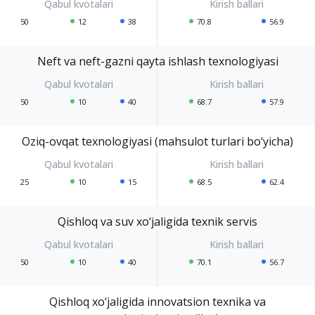
50
12
38
70.8
56.9
Neft va neft-gazni qayta ishlash texnologiyasi
50
10
40
68.7
57.9
Oziq-ovqat texnologiyasi (mahsulot turlari bo‘yicha)
25
10
15
68.5
62.4
Qishloq va suv xo‘jaligida texnik servis
50
10
40
70.1
56.7
Qishloq xo‘jaligida innovatsion texnika va