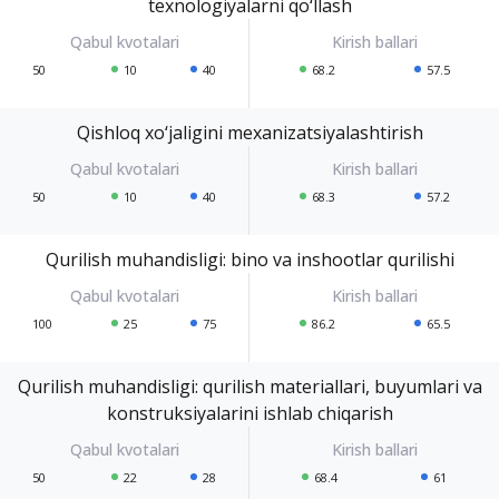
texnologiyalarni qo‘llash
50
10
40
68.2
57.5
Qishloq xo‘jaligini mexanizatsiyalashtirish
50
10
40
68.3
57.2
Qurilish muhandisligi: bino va inshootlar qurilishi
100
25
75
86.2
65.5
Qurilish muhandisligi: qurilish materiallari, buyumlari va
konstruksiyalarini ishlab chiqarish
50
22
28
68.4
61