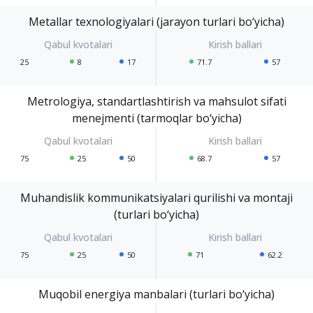
Metallar texnologiyalari (jarayon turlari bo‘yicha)
25
8
17
71.7
57
Metrologiya, standartlashtirish va mahsulot sifati
menejmenti (tarmoqlar bo‘yicha)
75
25
50
68.7
57
Muhandislik kommunikatsiyalari qurilishi va montaji
(turlari bo‘yicha)
75
25
50
71
62.2
Muqobil energiya manbalari (turlari bo‘yicha)