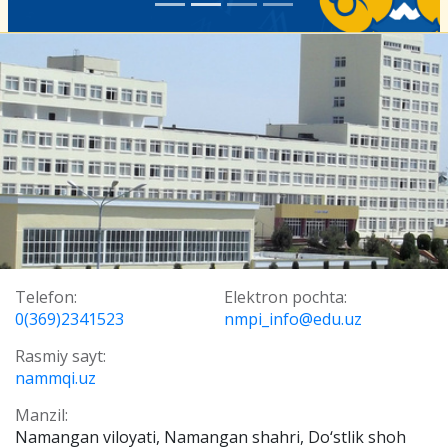
Telefon:
Elektron pochta:
0(369)2341523
nmpi_info@edu.uz
Rasmiy sayt:
nammqi.uz
Manzil:
Namangan viloyati, Namangan shahri, Do‘stlik shoh