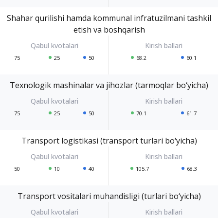
Shahar qurilishi hamda kommunal infratuzilmani tashkil
etish va boshqarish
75
25
50
68.2
60.1
Texnologik mashinalar va jihozlar (tarmoqlar bo‘yicha)
75
25
50
70.1
61.7
Transport logistikasi (transport turlari bo‘yicha)
50
10
40
105.7
68.3
Transport vositalari muhandisligi (turlari bo‘yicha)