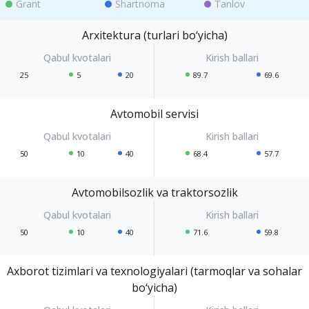
Grant
Shartnoma
Tanlov
Arxitektura (turlari bo‘yicha)
25
5
20
89.7
69.6
Avtomobil servisi
50
10
40
68.4
57.7
Avtomobilsozlik va traktorsozlik
50
10
40
71.6
59.8
Axborot tizimlari va texnologiyalari (tarmoqlar va sohalar
bo‘yicha)