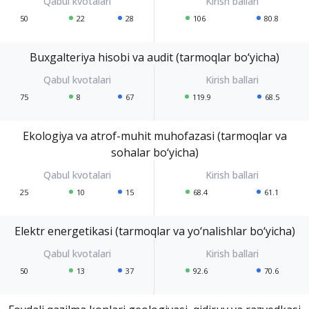
50
22
28
106
80.8
Buxgalteriya hisobi va audit (tarmoqlar bo‘yicha)
75
8
67
119.9
68.5
Ekologiya va atrof-muhit muhofazasi (tarmoqlar va
sohalar bo‘yicha)
25
10
15
68.4
61.1
Elektr energetikasi (tarmoqlar va yo‘nalishlar bo‘yicha)
50
13
37
92.6
70.6