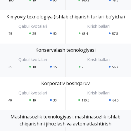
100
10
90
140.9
78.3
Kimyoviy texnologiya (ishlab chiqarish turlari bo‘yicha)
75
25
50
68.4
57.8
Konservalash texnologiyasi
25
10
15
-
56.7
Korporativ boshqaruv
40
10
30
110.3
64.5
Mashinasozlik texnologiyasi, mashinasozlik ishlab
chiqarishini jihozlash va avtomatlashtirish