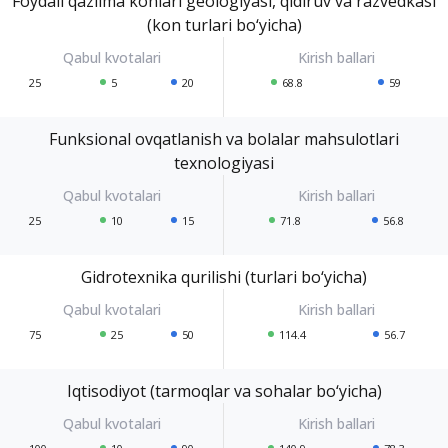
Foydali qazilma konlari geologiyasi, qidiruv va razvedkasi
(kon turlari bo‘yicha)
25
5
20
68.8
59
Funksional ovqatlanish va bolalar mahsulotlari
texnologiyasi
25
10
15
71.8
56.8
Gidrotexnika qurilishi (turlari bo‘yicha)
75
25
50
114.4
56.7
Iqtisodiyot (tarmoqlar va sohalar bo‘yicha)