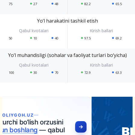
75
27
48
82.2
65.5
Yo‘l harakatini tashkil etish
50
10
40
97.5
69.2
Yo‘l muhandisligi (sohalar va faoliyat turlari bo‘yicha)
100
30
70
72.9
63.3