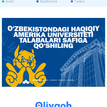
Grant
Shartnoma
Tanlov