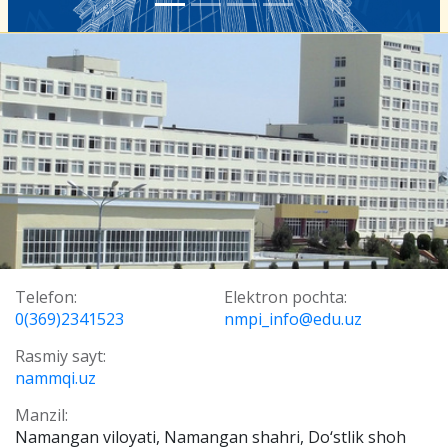
Telefon:
Elektron pochta:
0(369)2341523
nmpi_info@edu.uz
Rasmiy sayt:
nammqi.uz
Manzil:
Namangan viloyati, Namangan shahri, Do‘stlik shoh