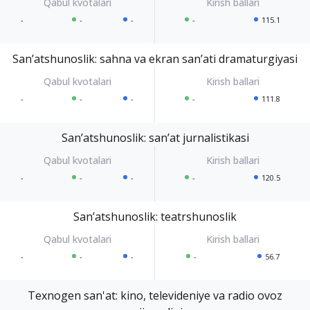
-
-
-
-
115.1
Sanʼatshunoslik: sahna va ekran sanʼati dramaturgiyasi
-
-
-
-
111.8
Sanʼatshunoslik: sanʼat jurnalistikasi
-
-
-
-
120.5
Sanʼatshunoslik: teatrshunoslik
-
-
-
-
56.7
Texnogen san'at: kino, televideniye va radio ovoz