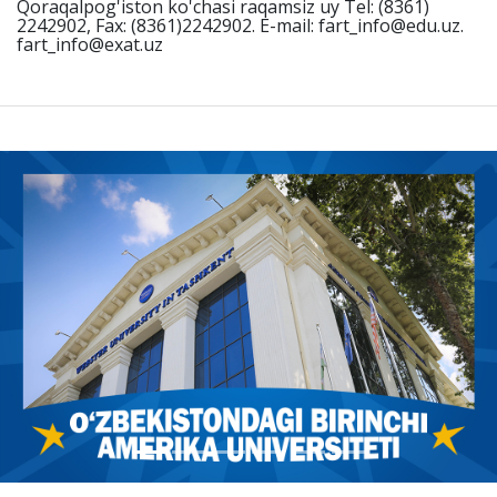
Qoraqalpog'iston ko'chasi raqamsiz uy Tel: (8361)
2242902, Fax: (8361)2242902. E-mail: fart_info@edu.uz.
fart_info@exat.uz