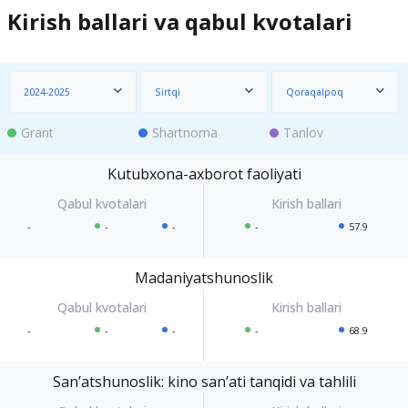
Kirish ballari va qabul kvotalari
2024-2025
Sirtqi
Qoraqalpoq
Grant
Shartnoma
Tanlov
Kutubxona-axborot faoliyati
-
-
-
-
57.9
Madaniyatshunoslik
-
-
-
-
68.9
Sanʼatshunoslik: kino sanʼati tanqidi va tahlili