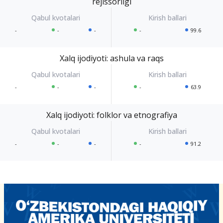
rejissorligi
-
-
-
-
99.6
Xalq ijodiyoti: ashula va raqs
-
-
-
-
63.9
Xalq ijodiyoti: folklor va etnografiya
-
-
-
-
91.2