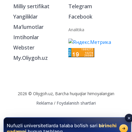
Milliy sertifikat
Telegram
Yangiliklar
Facebook
Ma'lumotlar
Analitika
Imtihonlar
Webster
My.Oliygoh.uz
2026 © Oliygoh.uz, Barcha huquqlar himoyalangan
Reklama
/
Foydalanish shartlari
Nufuzli universitetlarda talaba bo‘lish sari
birinchi
qadamni
bugun tashlang.