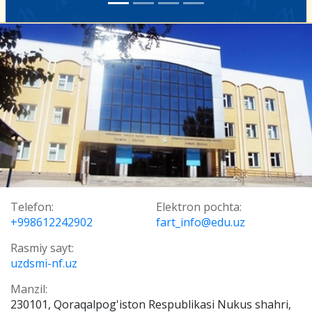
Telefon:
Elektron pochta:
+998612242902
fart_info@edu.uz
Rasmiy sayt:
uzdsmi-nf.uz
Manzil:
230101, Qoraqalpog'iston Respublikasi Nukus shahri,