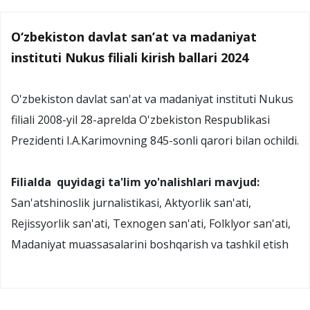
O‘zbekiston davlat san’at va madaniyat
instituti Nukus filiali kirish ballari 2024
O'zbekiston davlat san'at va madaniyat instituti Nukus
filiali 2008-yil 28-aprelda O'zbekiston Respublikasi
Prezidenti I.A.Karimovning 845-sonli qarori bilan ochildi.
Filialda quyidagi ta'lim yo'nalishlari mavjud:
San'atshinoslik jurnalistikasi, Aktyorlik san'ati,
Rejissyorlik san'ati, Texnogen san'ati, Folklyor san'ati,
Madaniyat muassasalarini boshqarish va tashkil etish