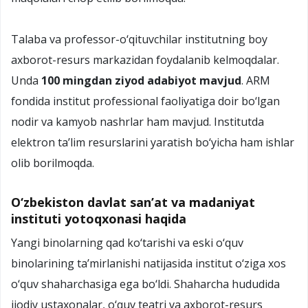
Talaba va professor-о‘qituvchilar institutning boy
axborot-resurs markazidan foydalanib kelmoqdalar.
Unda
100 mingdan ziyod adabiyot mavjud
. ARM
fondida institut professional faoliyatiga doir bо‘lgan
nodir va kamyob nashrlar ham mavjud. Institutda
elektron ta’lim resurslarini yaratish bо‘yicha ham ishlar
olib borilmoqda.
O‘zbekiston davlat san’at va madaniyat
instituti yotoqxonasi haqida
Yangi binolarning qad kо‘tarishi va eski о‘quv
binolarining ta’mirlanishi natijasida institut о‘ziga xos
о‘quv shaharchasiga ega bо‘ldi. Shaharcha hududida
ijodiy ustaxonalar, о‘quv teatri va axborot-resurs