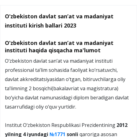
O‘zbekiston davlat san’at va madaniyat
instituti kirish ballari 2023
O‘zbekiston davlat san’at va madaniyat
instituti haqida qisqacha ma'lumot
О‘zbekiston davlat san’at va madaniyat instituti
professional ta’lim sohasida faoliyat kо‘rsatuvchi,
davlat akkreditatsiyasidan о‘tgan, bitiruvchilarga oliy
ta’limning 2 bosqichi(bakalavriat va magistratura)
bо‘yicha davlat namunasidagi diplom beradigan davlat
tasarrufidagi oliy о‘quv yurtidir.
Institut О‘zbekiston Respublikasi Prezidentining
2012
yilning 4 iyundagi
№1771
sonli
qaroriga asosan