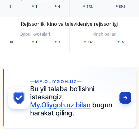
5
1
4
173.1
89.3
Rejissorlik: kino va televideniye rejissorligi
10
1
9
132.1
92
n