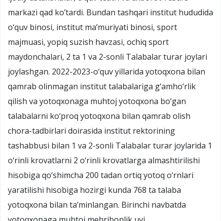
markazi qad ko’tardi. Bundan tashqari institut hududida
о‘quv binosi, institut ma’muriyati binosi, sport
majmuasi, yopiq suzish havzasi, ochiq sport
maydonchalari, 2 ta 1 va 2-sonli Talabalar turar joylari
joylashgan. 2022-2023-о‘quv yillarida yotoqxona bilan
qamrab olinmagan institut talabalariga g‘amho‘rlik
qilish va yotoqxonaga muhtoj yotoqxona bo‘gan
talabalarni ko‘proq yotoqxona bilan qamrab olish
chora-tadbirlari doirasida institut rektorining
tashabbusi bilan 1 va 2-sonli Talabalar turar joylarida 1
o‘rinli krovatlarni 2 o‘rinli krovatlarga almashtirilishi
hisobiga qo‘shimcha 200 tadan ortiq yotoq o‘rnlari
yaratilishi hisobiga hozirgi kunda 768 ta talaba
yotoqxona bilan ta’minlangan. Birinchi navbatda
yotoqxonaga muhtoj mehribonlik uyi