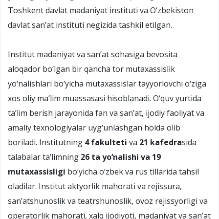
Toshkent davlat madaniyat instituti va О‘zbekiston
davlat san’at instituti negizida tashkil etilgan.
Institut madaniyat va san’at sohasiga bevosita
aloqador bо‘lgan bir qancha tor mutaxassislik
yо‘nalishlari bо‘yicha mutaxassislar tayyorlovchi о‘ziga
xos oliy ma’lim muassasasi hisoblanadi. О‘quv yurtida
ta’lim berish jarayonida fan va san’at, ijodiy faoliyat va
amaliy texnologiyalar uyg‘unlashgan holda olib
boriladi. Institutning
4 fakulteti
va
21 kafedra
sida
talabalar ta’limning
26 ta yо‘nalishi va 19
mutaxassisligi
bо‘yicha о‘zbek va rus tillarida tahsil
oladilar. Institut aktyorlik mahorati va rejissura,
san’atshunoslik va teatrshunoslik, ovoz rejissyorligi va
operatorlik mahorati, xalq ijodiyoti, madaniyat va san’at