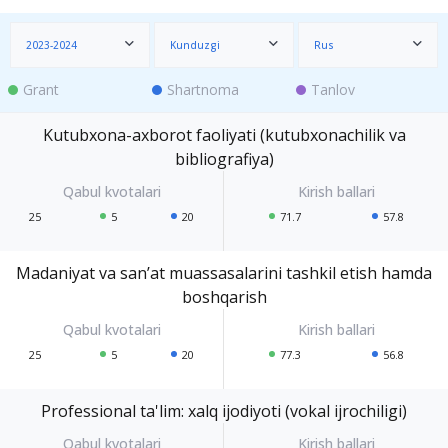
2023-2024
Kunduzgi
Rus
Grant
Shartnoma
Tanlov
Kutubxona-axborot faoliyati (kutubxonachilik va
bibliografiya)
25
5
20
71.7
57.8
Madaniyat va san’at muassasalarini tashkil etish hamda
boshqarish
25
5
20
77.3
56.8
Professional ta'lim: xalq ijodiyoti (vokal ijrochiligi)