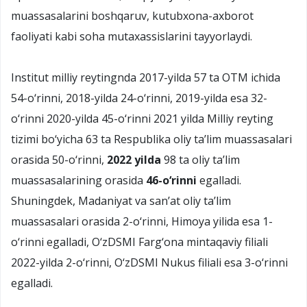
muassasalarini boshqaruv, kutubxona-axborot
faoliyati kabi soha mutaxassislarini tayyorlaydi.
Institut milliy reytingnda 2017-yilda 57 ta OTM ichida
54-о‘rinni, 2018-yilda 24-о‘rinni, 2019-yilda esa 32-
о‘rinni 2020-yilda 45-о‘rinni 2021 yilda Milliy reyting
tizimi bо‘yicha 63 ta Respublika oliy ta’lim muassasalari
orasida 50-о‘rinni,
2022 yilda
98 ta oliy ta’lim
muassasalarining orasida
46-о‘rinni
egalladi.
Shuningdek, Madaniyat va san’at oliy ta’lim
muassasalari orasida 2-о‘rinni, Himoya yilida esa 1-
о‘rinni egalladi, О‘zDSMI Farg‘ona mintaqaviy filiali
2022-yilda 2-о‘rinni, О‘zDSMI Nukus filiali esa 3-о‘rinni
egalladi.