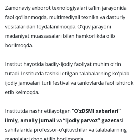
Zamonaviy axborot texnologiyalari ta’lim jarayonida
faol qо‘llanmoqda, multimediyali texnika va dasturiy
vositalaridan foydalanilmoqda. О‘quv jarayoni
madaniyat muassasalari bilan hamkorlikda olib
borilmoqda.
Institut hayotida badiiy-ijodiy faoliyat muhim о‘rin
tutadi. Institutda tashkil etilgan talabalarning kо‘plab
ijodiy jamoalari turli festival va tanlovlarda faol ishtirok
etib kelmoqda.
Institutda nashr etilayotgan
“О‘zDSMI xabarlari”
ilmiy, amaliy jurnali
va
“Ijodiy parvoz” gazeta
si
sahifalarida professor-о‘qituvchilar va talabalarning
maqolalari chop etilib borilmoqda.