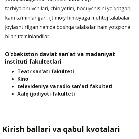
tarbiyalanuvchilari, chin yetim, boquychisini yo‘qotgan,
kam ta’minlangan, ijtimoiy himoyaga muhtoj talabalar
joylashtirilgan hamda boshqa talabalar ham yotqxona
bilan ta’minlandilar.
O‘zbekiston davlat san’at va madaniyat
instituti fakultetlari
Teatr san'ati fakulteti
Kino
televideniye va radio san'ati fakulteti
Xalq ijodiyoti fakulteti
Kirish ballari va qabul kvotalari