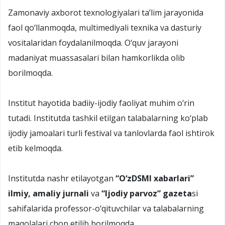
Zamonaviy axborot texnologiyalari ta’lim jarayonida
faol qо‘llanmoqda, multimediyali texnika va dasturiy
vositalaridan foydalanilmoqda. О‘quv jarayoni
madaniyat muassasalari bilan hamkorlikda olib
borilmoqda.
Institut hayotida badiiy-ijodiy faoliyat muhim о‘rin
tutadi. Institutda tashkil etilgan talabalarning kо‘plab
ijodiy jamoalari turli festival va tanlovlarda faol ishtirok
etib kelmoqda.
Institutda nashr etilayotgan
“О‘zDSMI xabarlari”
ilmiy, amaliy jurnali
va
“Ijodiy parvoz” gazeta
si
sahifalarida professor-о‘qituvchilar va talabalarning
maqolalari chop etilib borilmoqda.