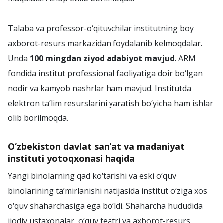
Talaba va professor-о‘qituvchilar institutning boy
axborot-resurs markazidan foydalanib kelmoqdalar.
Unda
100 mingdan ziyod adabiyot mavjud
. ARM
fondida institut professional faoliyatiga doir bо‘lgan
nodir va kamyob nashrlar ham mavjud. Institutda
elektron ta’lim resurslarini yaratish bо‘yicha ham ishlar
olib borilmoqda.
O‘zbekiston davlat san’at va madaniyat
instituti yotoqxonasi haqida
Yangi binolarning qad kо‘tarishi va eski о‘quv
binolarining ta’mirlanishi natijasida institut о‘ziga xos
о‘quv shaharchasiga ega bо‘ldi. Shaharcha hududida
ijodiy ustaxonalar, о‘quv teatri va axborot-resurs