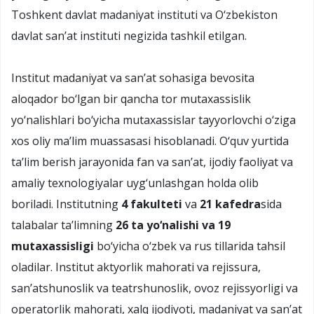
Toshkent davlat madaniyat instituti va О‘zbekiston
davlat san’at instituti negizida tashkil etilgan.
Institut madaniyat va san’at sohasiga bevosita
aloqador bо‘lgan bir qancha tor mutaxassislik
yо‘nalishlari bо‘yicha mutaxassislar tayyorlovchi о‘ziga
xos oliy ma’lim muassasasi hisoblanadi. О‘quv yurtida
ta’lim berish jarayonida fan va san’at, ijodiy faoliyat va
amaliy texnologiyalar uyg‘unlashgan holda olib
boriladi. Institutning
4 fakulteti
va
21 kafedra
sida
talabalar ta’limning
26 ta yо‘nalishi va 19
mutaxassisligi
bо‘yicha о‘zbek va rus tillarida tahsil
oladilar. Institut aktyorlik mahorati va rejissura,
san’atshunoslik va teatrshunoslik, ovoz rejissyorligi va
operatorlik mahorati, xalq ijodiyoti, madaniyat va san’at