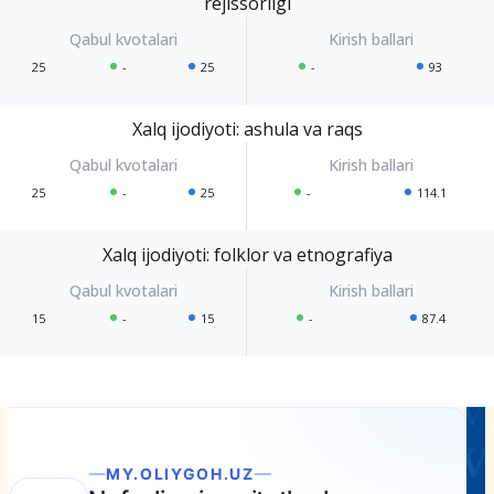
rejissorligi
25
-
25
-
93
Xalq ijodiyoti: ashula va raqs
25
-
25
-
114.1
Xalq ijodiyoti: folklor va etnografiya
15
-
15
-
87.4