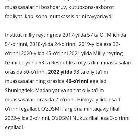
muassasalarini boshqaruv, kutubxona-axborot
faoliyati kabi soha mutaxassislarini tayyorlaydi.
Institut milliy reytingnda 2017-yilda 57 ta OTM ichida
54-о‘rinni, 2018-yilda 24-о‘rinni, 2019-yilda esa 32-
о‘rinni 2020-yilda 45-о‘rinni 2021 yilda Milliy reyting
tizimi bо‘yicha 63 ta Respublika oliy ta’lim muassasalari
orasida 50-о‘rinni,
2022 yilda
98 ta oliy ta’lim
muassasalarining orasida
46-о‘rinni
egalladi.
Shuningdek, Madaniyat va san’at oliy ta’lim
muassasalari orasida 2-о‘rinni, Himoya yilida esa 1-
о‘rinni egalladi, О‘zDSMI Farg‘ona mintaqaviy filiali
2022-yilda 2-о‘rinni, О‘zDSMI Nukus filiali esa 3-о‘rinni
egalladi.