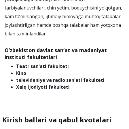
tarbiyalanuvchilari, chin yetim, boquychisini yo‘qotgan,
kam ta’minlangan, ijtimoiy himoyaga muhtoj talabalar
joylashtirilgan hamda boshqa talabalar ham yotqxona
bilan ta’minlandilar.
O‘zbekiston davlat san’at va madaniyat
instituti fakultetlari
Teatr san'ati fakulteti
Kino
televideniye va radio san'ati fakulteti
Xalq ijodiyoti fakulteti
Kirish ballari va qabul kvotalari