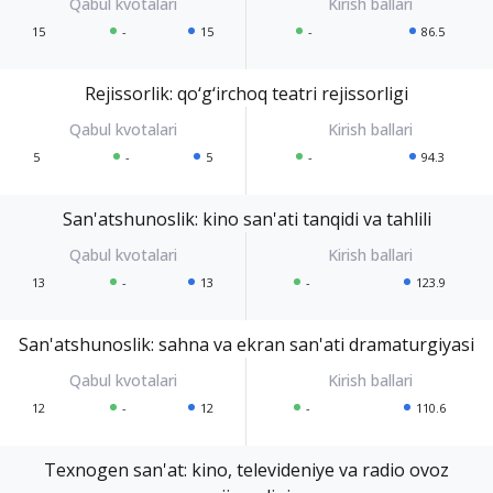
15
-
15
-
86.5
Rejissorlik: qo‘g‘irchoq teatri rejissorligi
5
-
5
-
94.3
San'atshunoslik: kino san'ati tanqidi va tahlili
13
-
13
-
123.9
San'atshunoslik: sahna va ekran san'ati dramaturgiyasi
12
-
12
-
110.6
Texnogen san'at: kino, televideniye va radio ovoz