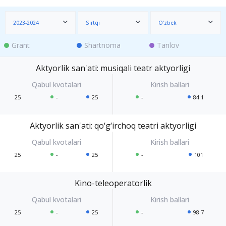
2023-2024
Sirtqi
O‘zbek
Grant
Shartnoma
Tanlov
Aktyorlik san'ati: musiqali teatr aktyorligi
25
-
25
-
84.1
Aktyorlik san'ati: qo‘g‘irchoq teatri aktyorligi
25
-
25
-
101
Kino-teleoperatorlik
25
-
25
-
98.7