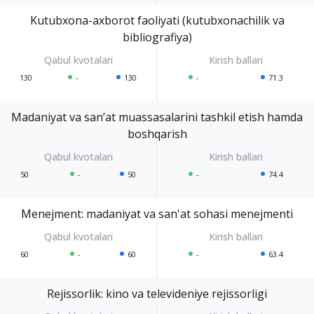
Kutubxona-axborot faoliyati (kutubxonachilik va
bibliografiya)
130
-
130
-
71.3
Madaniyat va san’at muassasalarini tashkil etish hamda
boshqarish
50
-
50
-
74.4
Menejment: madaniyat va san'at sohasi menejmenti
60
-
60
-
63.4
Rejissorlik: kino va televideniye rejissorligi