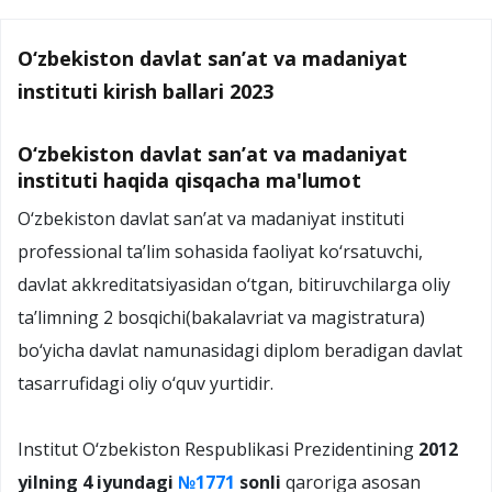
O‘zbekiston davlat san’at va madaniyat
instituti kirish ballari 2023
O‘zbekiston davlat san’at va madaniyat
instituti haqida qisqacha ma'lumot
О‘zbekiston davlat san’at va madaniyat instituti
professional ta’lim sohasida faoliyat kо‘rsatuvchi,
davlat akkreditatsiyasidan о‘tgan, bitiruvchilarga oliy
ta’limning 2 bosqichi(bakalavriat va magistratura)
bо‘yicha davlat namunasidagi diplom beradigan davlat
tasarrufidagi oliy о‘quv yurtidir.
Institut О‘zbekiston Respublikasi Prezidentining
2012
yilning 4 iyundagi
№1771
sonli
qaroriga asosan