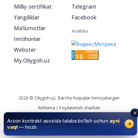
Milliy sertifikat
Telegram
Yangiliklar
Facebook
Ma'lumotlar
Analitika
Imtihonlar
Webster
My.Oliygoh.uz
2026 © Oliygoh.uz, Barcha huquqlar himoyalangan
Reklama
/
Foydalanish shartlari
Arzon kontrakt asosida talaba bo‘lish uchun
ayni
vaqt
— hozir.