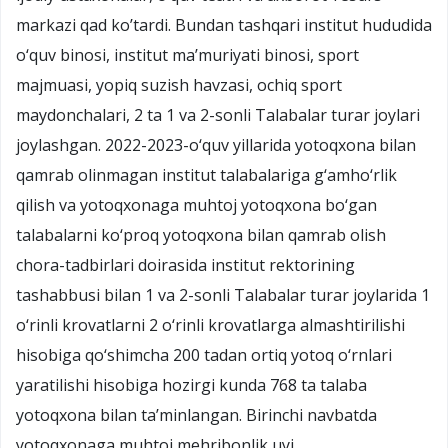
markazi qad ko’tardi. Bundan tashqari institut hududida
о‘quv binosi, institut ma’muriyati binosi, sport
majmuasi, yopiq suzish havzasi, ochiq sport
maydonchalari, 2 ta 1 va 2-sonli Talabalar turar joylari
joylashgan. 2022-2023-о‘quv yillarida yotoqxona bilan
qamrab olinmagan institut talabalariga g‘amho‘rlik
qilish va yotoqxonaga muhtoj yotoqxona bo‘gan
talabalarni ko‘proq yotoqxona bilan qamrab olish
chora-tadbirlari doirasida institut rektorining
tashabbusi bilan 1 va 2-sonli Talabalar turar joylarida 1
o‘rinli krovatlarni 2 o‘rinli krovatlarga almashtirilishi
hisobiga qo‘shimcha 200 tadan ortiq yotoq o‘rnlari
yaratilishi hisobiga hozirgi kunda 768 ta talaba
yotoqxona bilan ta’minlangan. Birinchi navbatda
yotoqxonaga muhtoj mehribonlik uyi