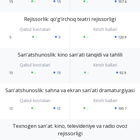
15
-
15
-
107.6
Rejissorlik: qo‘g‘irchoq teatri rejissorligi
5
-
5
-
120.9
San'atshunoslik: kino san'ati tanqidi va tahlili
13
-
13
-
92.9
San'atshunoslik: sahna va ekran san'ati dramaturgiyasi
12
-
12
-
100.7
Texnogen san'at: kino, televideniye va radio ovoz
rejissorligi