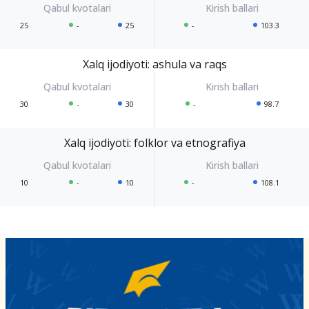
25
-
25
-
103.3
Xalq ijodiyoti: ashula va raqs
30
-
30
-
98.7
Xalq ijodiyoti: folklor va etnografiya
10
-
10
-
108.1