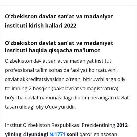
O‘zbekiston davlat san’at va madaniyat
instituti kirish ballari 2022
O‘zbekiston davlat san’at va madaniyat
instituti haqida qisqacha ma'lumot
О‘zbekiston davlat san’at va madaniyat instituti
professional ta’lim sohasida faoliyat kо‘rsatuvchi,
davlat akkreditatsiyasidan о‘tgan, bitiruvchilarga oliy
ta’limning 2 bosqichi(bakalavriat va magistratura)
bо‘yicha davlat namunasidagi diplom beradigan davlat
tasarrufidagi oliy о‘quv yurtidir.
Institut О‘zbekiston Respublikasi Prezidentining
2012
yilning 4 iyundagi
№1771
sonli
qaroriga asosan