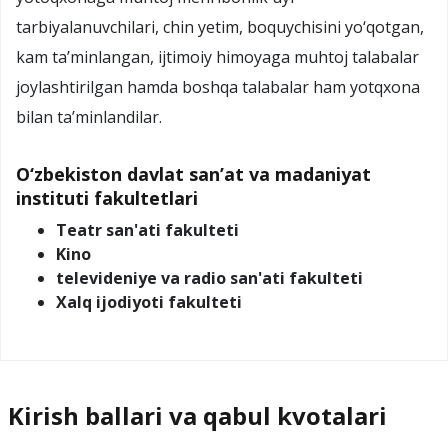
tarbiyalanuvchilari, chin yetim, boquychisini yo‘qotgan,
kam ta’minlangan, ijtimoiy himoyaga muhtoj talabalar
joylashtirilgan hamda boshqa talabalar ham yotqxona
bilan ta’minlandilar.
O‘zbekiston davlat san’at va madaniyat
instituti fakultetlari
Teatr san'ati fakulteti
Kino
televideniye va radio san'ati fakulteti
Xalq ijodiyoti fakulteti
Kirish ballari va qabul kvotalari