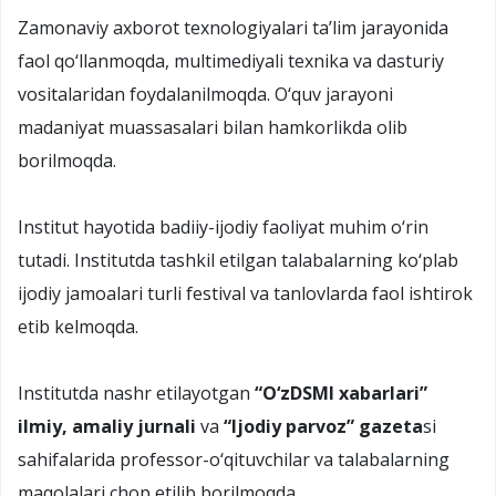
Zamonaviy axborot texnologiyalari ta’lim jarayonida
faol qо‘llanmoqda, multimediyali texnika va dasturiy
vositalaridan foydalanilmoqda. О‘quv jarayoni
madaniyat muassasalari bilan hamkorlikda olib
borilmoqda.
Institut hayotida badiiy-ijodiy faoliyat muhim о‘rin
tutadi. Institutda tashkil etilgan talabalarning kо‘plab
ijodiy jamoalari turli festival va tanlovlarda faol ishtirok
etib kelmoqda.
Institutda nashr etilayotgan
“О‘zDSMI xabarlari”
ilmiy, amaliy jurnali
va
“Ijodiy parvoz” gazeta
si
sahifalarida professor-о‘qituvchilar va talabalarning
maqolalari chop etilib borilmoqda.