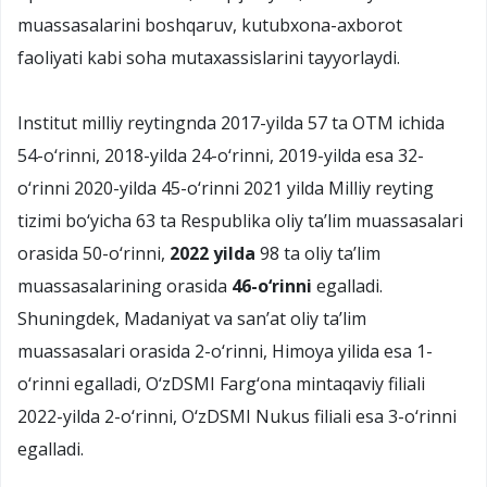
muassasalarini boshqaruv, kutubxona-axborot
faoliyati kabi soha mutaxassislarini tayyorlaydi.
Institut milliy reytingnda 2017-yilda 57 ta OTM ichida
54-о‘rinni, 2018-yilda 24-о‘rinni, 2019-yilda esa 32-
о‘rinni 2020-yilda 45-о‘rinni 2021 yilda Milliy reyting
tizimi bо‘yicha 63 ta Respublika oliy ta’lim muassasalari
orasida 50-о‘rinni,
2022 yilda
98 ta oliy ta’lim
muassasalarining orasida
46-о‘rinni
egalladi.
Shuningdek, Madaniyat va san’at oliy ta’lim
muassasalari orasida 2-о‘rinni, Himoya yilida esa 1-
о‘rinni egalladi, О‘zDSMI Farg‘ona mintaqaviy filiali
2022-yilda 2-о‘rinni, О‘zDSMI Nukus filiali esa 3-о‘rinni
egalladi.