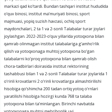
markazi qad ko’tardi. Bundan tashqari institut hududida
о‘quv binosi, institut ma’muriyati binosi, sport
majmuasi, yopiq suzish havzasi, ochiq sport
maydonchalari, 2 ta 1 va 2-sonli Talabalar turar joylari
joylashgan. 2022-2023-о‘quv yillarida yotoqxona bilan
qamrab olinmagan institut talabalariga g‘amho‘rlik
qilish va yotoqxonaga muhtoj yotoqxona bo‘gan
talabalarni ko‘proq yotoqxona bilan qamrab olish
chora-tadbirlari doirasida institut rektorining
tashabbusi bilan 1 va 2-sonli Talabalar turar joylarida 1
o‘rinli krovatlarni 2 o‘rinli krovatlarga almashtirilishi
hisobiga qo‘shimcha 200 tadan ortiq yotoq o‘rnlari
yaratilishi hisobiga hozirgi kunda 768 ta talaba
yotoqxona bilan ta’minlangan. Birinchi navbatda
yotoqxonaga muhtoj mehribonlik uyi