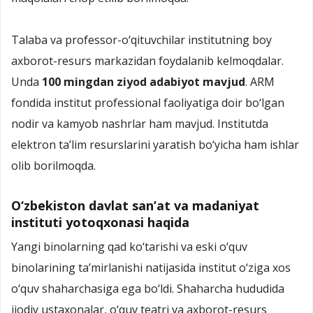
Talaba va professor-о‘qituvchilar institutning boy
axborot-resurs markazidan foydalanib kelmoqdalar.
Unda
100 mingdan ziyod adabiyot mavjud
. ARM
fondida institut professional faoliyatiga doir bо‘lgan
nodir va kamyob nashrlar ham mavjud. Institutda
elektron ta’lim resurslarini yaratish bо‘yicha ham ishlar
olib borilmoqda.
O‘zbekiston davlat san’at va madaniyat
instituti yotoqxonasi haqida
Yangi binolarning qad kо‘tarishi va eski о‘quv
binolarining ta’mirlanishi natijasida institut о‘ziga xos
о‘quv shaharchasiga ega bо‘ldi. Shaharcha hududida
ijodiy ustaxonalar, о‘quv teatri va axborot-resurs