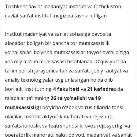
Toshkent davlat madaniyat instituti va О‘zbekiston
davlat san’at instituti negizida tashkil etilgan.
Institut madaniyat va san’at sohasiga bevosita
aloqador bо‘lgan bir qancha tor mutaxassislik
yо‘nalishlari bо‘yicha mutaxassislar tayyorlovchi о‘ziga
xos oliy ma’lim muassasasi hisoblanadi. О‘quv yurtida
ta’lim berish jarayonida fan va san’at, ijodiy faoliyat va
amaliy texnologiyalar uyg‘unlashgan holda olib
boriladi. Institutning
4 fakulteti
va
21 kafedra
sida
talabalar ta’limning
26 ta yо‘nalishi va 19
mutaxassisligi
bо‘yicha о‘zbek va rus tillarida tahsil
oladilar. Institut aktyorlik mahorati va rejissura,
san’atshunoslik va teatrshunoslik, ovoz rejissyorligi va
operatorlik mahorati, xalq ijodiyoti, madaniyat va san’at