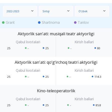
2022-2023
Sirtqi
O‘zbek
Grant
Shartnoma
Tanlov
Aktyorlik san'ati: musiqali teatr aktyorligi
25
-
25
-
80
Aktyorlik san'ati: qo‘g‘irchoq teatri aktyorligi
25
-
25
-
114.3
Kino-teleoperatorlik
25
-
25
-
85.8