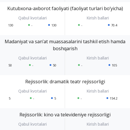
Kutubxona-axborot faoliyati (faoliyat turlari bo‘yicha)
130
-
130
-
70.4
Madaniyat va san’at muassasalarini tashkil etish hamda
boshqarish
50
-
50
-
105
Rejissorlik: dramatik teatr rejissorligi
5
-
5
-
154.2
Rejissorlik: kino va televideniye rejissorligi