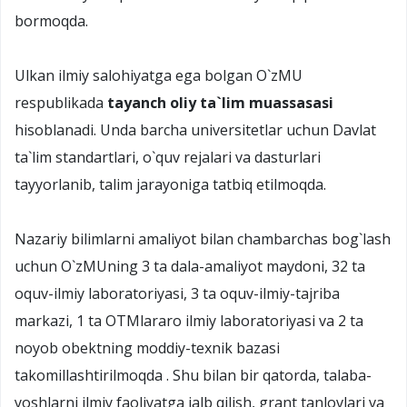
bormoqda.
Ulkan ilmiy salohiyatga ega bolgan O`zMU
respublikada
tayanch oliy ta`lim muassasasi
hisoblanadi. Unda barcha universitetlar uchun Davlat
ta`lim standartlari, o`quv rejalari va dasturlari
tayyorlanib, talim jarayoniga tatbiq etilmoqda.
Nazariy bilimlarni amaliyot bilan chambarchas bog`lash
uchun O`zMUning 3 ta dala-amaliyot maydoni, 32 ta
oquv-ilmiy laboratoriyasi, 3 ta oquv-ilmiy-tajriba
markazi, 1 ta OTMlararo ilmiy laboratoriyasi va 2 ta
noyob obektning moddiy-texnik bazasi
takomillashtirilmoqda . Shu bilan bir qatorda, talaba-
yoshlarni ilmiy faoliyatga jalb qilish, grant tanlovlari va