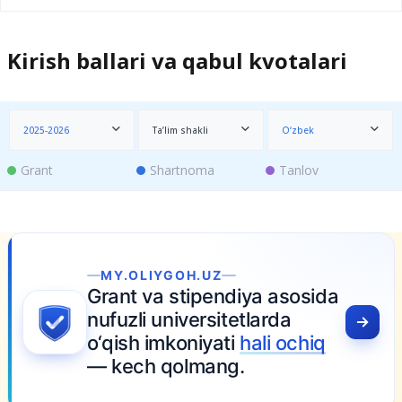
Kirish ballari va qabul kvotalari
2025-2026
Ta’lim shakli
O‘zbek
Grant
Shartnoma
Tanlov
GOH.UZ
stipendiya asosida
iversitetlarda
koniyati
hali ochiq
olmang.