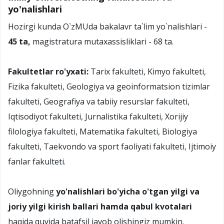
yo'nalishlari
Hozirgi kunda O`zMUda bakalavr ta`lim yo`nalishlari -
45 ta,
magistratura mutaxassisliklari - 68 ta.
Fakultetlar ro'yxati:
Tarix fakulteti, Kimyo fakulteti,
Fizika fakulteti, Geologiya va geoinformatsion tizimlar
fakulteti, Geografiya va tabiiy resurslar fakulteti,
Iqtisodiyot fakulteti, Jurnalistika fakulteti, Xorijiy
filologiya fakulteti, Matematika fakulteti, Biologiya
fakulteti, Taekvondo va sport faoliyati fakulteti, Ijtimoiy
fanlar fakulteti.
Oliygohning
yo'nalishlari bo'yicha o'tgan yilgi va
joriy yilgi kirish ballari hamda qabul kvotalari
haqida quyida batafsil javob olishingiz mumkin.