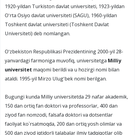
1920-yildan Turkiston davlat universiteti, 1923-yildan
Oʻrta Osiyo davlat universiteti (SAGU), 1960-yildan
Toshkent davlat universiteti (Toshkent Davlat
Universiteti) deb nomlangan.
Oʻzbekiston Respublikasi Prezidentining 2000-yil 28-
yanvardagi farmoniga muvofiq, universitetga
Milliy
universitet
maqomi berildi va u hozirgi nomi bilan
ataldi. 1995-yil Mirzo Ulugʻbek nomi berilgan.
Bugungi kunda Milliy universitetda 29 nafar akademik,
150 dan ortiq fan doktori va professorlar, 400 dan
ziyod fan nomzodi, falsafa doktori va dotsentlar
faoliyat ko`rsatmoqda, 200 dan ortiq yosh olimlar va
500 dan ziyod iqtidorli talabalar ilmiy tadqiqotlar olib