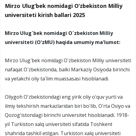
Mirzo Ulug‘bek nomidagi O‘zbekiston Milliy
universiteti kirish ballari 2025
Mirzo Ulug`bek nomidagi O`zbekiston Milliy
universiteti (O'zMU) haqida umumiy ma'lumot:
Mirzo Ulug`bek nomidagi O`zbekiston Milliy universiteti
nafaqat O`zbekistonda, balki Markaziy Osiyoda birinchi
va yetakchi oliy ta`lim muassasasi hisoblanadi.
Oliygoh Oʻzbekistondagi eng yirik oliy oʻquv yurti va
ilmiy tekshirish markazlaridan biri bo'lib, Oʻrta Osiyo va
Qozogʻistondagi birinchi universitet hisoblanadi. 1918-
yil Turkiston xalq universiteti sifatida Toshkent
shahrida tashkil etilgan. Turkiston xalq universiteti