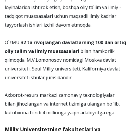
loyihalarida ishtirok etish, boshqa oliy ta`lim va ilmiy -
tadqiqot muassasalari uchun maqsadli ilmiy kadrlar
tayyorlash ishlari izchil davom etmoqda.
O`zMU
32 ta rivojlangan davlatlarning 100 dan ortiq
oliy talim va ilmiy muassasalari
bilan hamkorlik
qilmoqda. M.V.Lomonosov nomidagi Moskva davlat
universiteti, Seul Milliy universiteti, Kaliforniya davlat
universiteti shular jumsidandir.
Axborot-resurs markazi zamonaviy texnologiyalar
bilan jihozlangan va internet tizimiga ulangan bo`lib,
kutubxona fondi 4 millionga yaqin adabiyotga ega.
Milliy Universitetning fakultetlari va