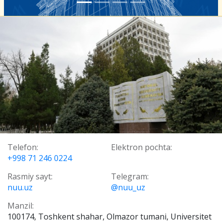
Telefon:
Elektron pochta:
+998 71 246 0224
Rasmiy sayt:
Telegram:
nuu.uz
@nuu_uz
Manzil:
100174, Toshkent shahar, Olmazor tumani, Universitet