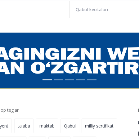
Qabul kvotalari
p teglar
iyent
talaba
maktab
Qabul
milliy sertifikat