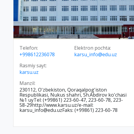
Telefon:
Elektron pochta:
+998612236078
karsu_info@edu.uz
Rasmiy sayt:
karsu.uz
Manzil:
230112, O'zbekiston, Qoraqalpog'iston
Respublikasi, Nukus shahri, Sh.Abdirov ko'chasi
№1 uyTel: (+99861) 223-60-47, 223-60-78, 223-
58-29http://www.karsu.uz/e-mail:
karsu_info@edu.uzFaks: (+99861) 223-60-78