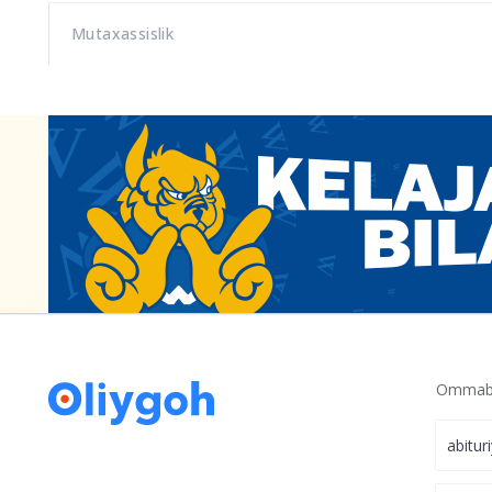
Mutaxassislik
Ommabo
abitur