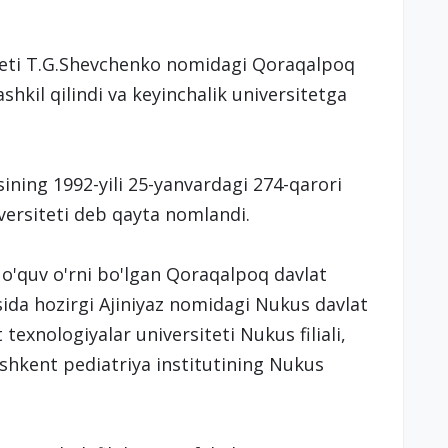
teti T.G.Shevchenko nomidagi Qoraqalpoq
shkil qilindi va keyinchalik universitetga
ining 1992-yili 25-yanvardagi 274-qarori
ersiteti deb qayta nomlandi.
y o'quv o'rni bo'lgan Qoraqalpoq davlat
sida hozirgi Ajiniyaz nomidagi Nukus davlat
exnologiyalar universiteti Nukus filiali,
oshkent pediatriya institutining Nukus