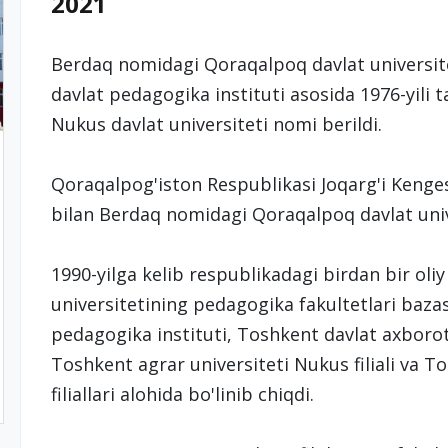
2021
Berdaq nomidagi Qoraqalpoq davlat universi
davlat pedagogika instituti asosida 1976-yili ta
Nukus davlat universiteti nomi berildi.
Qoraqalpog'iston Respublikasi Joqarg'i Kenges
bilan Berdaq nomidagi Qoraqalpoq davlat univ
1990-yilga kelib respublikadagi birdan bir oli
universitetining pedagogika fakultetlari baza
pedagogika instituti, Toshkent davlat axborot t
Toshkent agrar universiteti Nukus filiali va T
filiallari alohida bo'linib chiqdi.