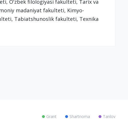
ti, O'zbek filologiyasi fakulteti, Tarix va
Jismoniy madaniyat fakulteti, Kimyo-
lteti, Tabiatshunoslik fakulteti, Texnika
Grant
Shartnoma
Tanlov