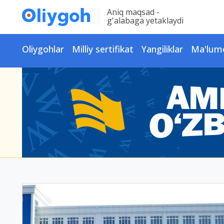
Aniq maqsad -
g'alabaga yetaklaydi
Oliygohlar
Milliy sertifikat
Yangiliklar
Ma'lum