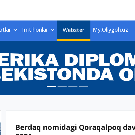
otlar
Imtihonlar
My.Oliygoh.uz
Webster
Berdaq nomidagi Qoraqalpoq davla