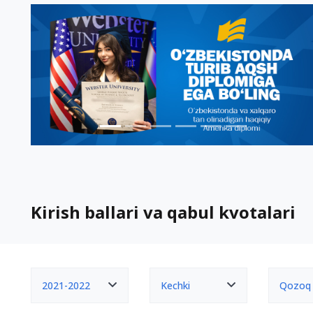
Kirish ballari va qabul kvotalari
2021-2022
Kechki
Qozoq