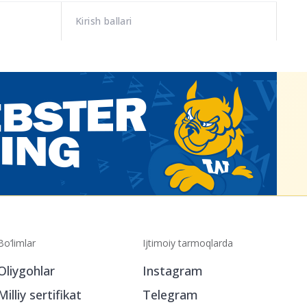
Kirish ballari
Bo‘limlar
Ijtimoiy tarmoqlarda
Oliygohlar
Instagram
Milliy sertifikat
Telegram