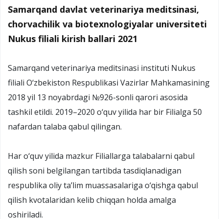
Samarqand davlat veterinariya meditsinasi,
chorvachilik va biotexnologiyalar universiteti
Nukus filiali kirish ballari 2021
Samarqand veterinariya meditsinasi instituti Nukus
filiali O‘zbekiston Respublikasi Vazirlar Mahkamasining
2018 yil 13 noyabrdagi №926-sonli qarori asosida
tashkil etildi. 2019–2020 o‘quv yilida har bir Filialga 50
nafardan talaba qabul qilingan.
Har o‘quv yilida mazkur Filiallarga talabalarni qabul
qilish soni belgilangan tartibda tasdiqlanadigan
respublika oliy ta’lim muassasalariga o‘qishga qabul
qilish kvotalaridan kelib chiqqan holda amalga
oshiriladi.