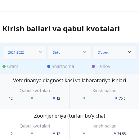
Kirish ballari va qabul kvotalari
2021-2022
Sirtqi
O‘zbek
Grant
Shartnoma
Tanlov
Veterinariya diagnostikasi va laboratoriya ishlari
12
-
12
-
75.6
Zooinjeneriya (turlari bo‘yicha)
12
-
12
-
74.55