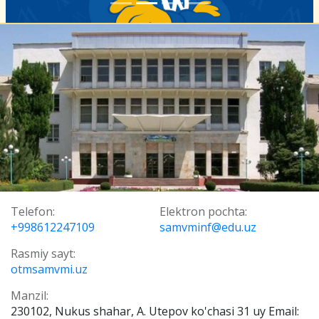
Telefon:
Elektron pochta:
+998612247109
samvminf@edu.uz
Rasmiy sayt:
otmsamvmi.uz
Manzil:
230102, Nukus shahar, A. Utepov ko'chasi 31 uy Email: