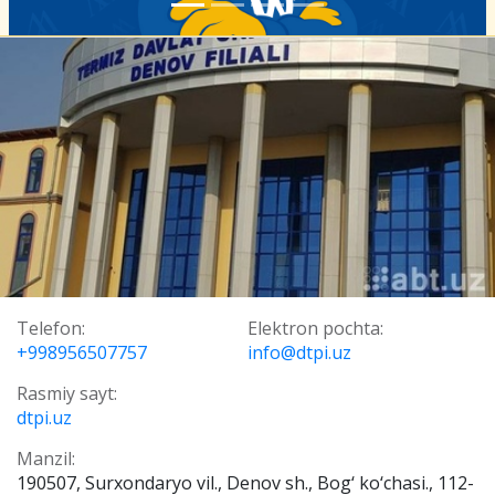
Telefon:
Elektron pochta:
+998956507757
info@dtpi.uz
Rasmiy sayt:
dtpi.uz
Manzil:
190507, Surxondaryo vil., Denov sh., Bog‘ ko‘chasi., 112-