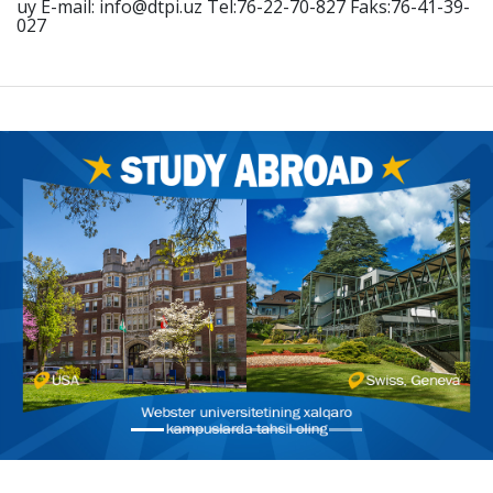
uy E-mail: info@dtpi.uz Tel:76-22-70-827 Faks:76-41-39-
027