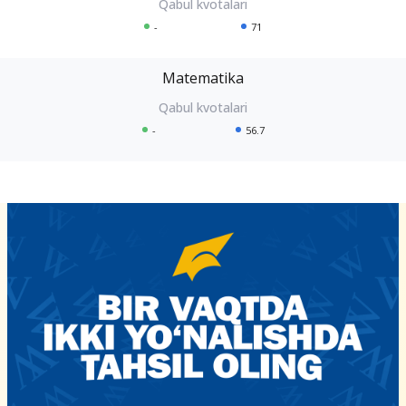
-
71
Matematika
-
56.7