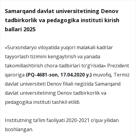
Samarqand davlat universitetining Denov
tadbirkorlik va pedagogika instituti kirish
ballari 2025
«Surxondaryo viloyatida yuqori malakali kadrlar
tayyorlash tizimini kengaytirish va yanada
takomillashtirish chora-tadbirlari to‘g‘risida» Prezident
qaroriga
(PQ-4681-son, 17.04.2020 y.)
muvofiq, Termiz
davlat universiteti Denov filiali negizida Samarqand
davlat universitetining Denov tadbirkorlik va
pedagogika instituti tashkil etildi.
Institutning ta’lim faoliyati 2020-2021 o‘quv yilidan
boshlangan.