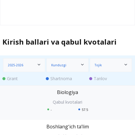
Kirish ballari va qabul kvotalari
2025-2026
Kunduzgi
Tojik
Grant
Shartnoma
Tanlov
Biologiya
-
57.5
Boshlangʻich taʼlim