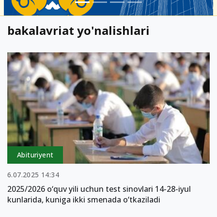
bakalavriat yo'nalishlari
Abituriyent
6.07.2025 14:34
2025/2026 o‘quv yili uchun test sinovlari 14-28-iyul
kunlarida, kuniga ikki smenada о‘tkaziladi