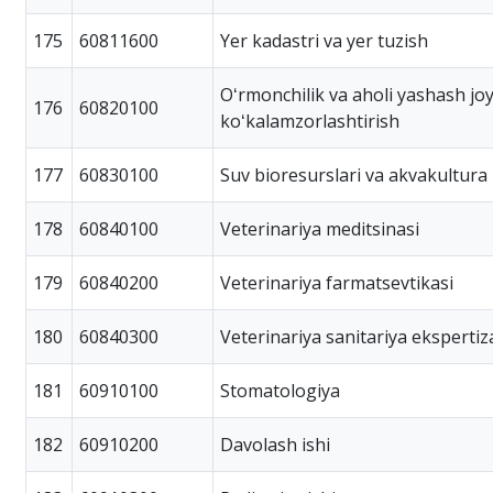
175
60811600
Yer kadastri va yer tuzish
Oʻrmonchilik va aholi yashash joy
176
60820100
koʻkalamzorlashtirish
177
60830100
Suv bioresurslari va akvakultura
178
60840100
Veterinariya meditsinasi
179
60840200
Veterinariya farmatsevtikasi
180
60840300
Veterinariya sanitariya ekspertiz
181
60910100
Stomatologiya
182
60910200
Davolash ishi