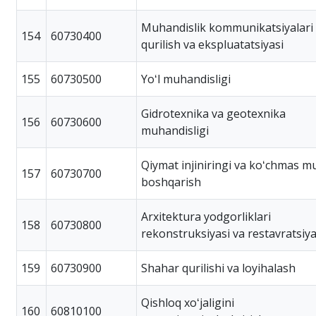
Muhandislik kommunikatsiyalari
154
60730400
qurilish va ekspluatatsiyasi
155
60730500
Yoʻl muhandisligi
Gidrotexnika va geotexnika
156
60730600
muhandisligi
Qiymat injiniringi va koʻchmas m
157
60730700
boshqarish
Arxitektura yodgorliklari
158
60730800
rekonstruksiyasi va restavratsiya
159
60730900
Shahar qurilishi va loyihalash
Qishloq xoʻjaligini
160
60810100