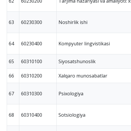
62
60230200
Tarjima nazariyasi va amaliyoti: xit
63
60230300
Noshirlik ishi
64
60230400
Kompyuter lingvistikasi
65
60310100
Siyosatshunoslik
66
60310200
Xalqaro munosabatlar
67
60310300
Psixologiya
68
60310400
Sotsiologiya