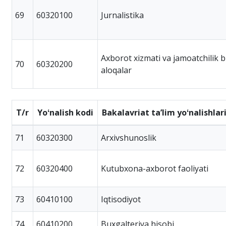
69
60320100
Jurnalistika
Axborot xizmati va jamoatchilik b
70
60320200
aloqalar
T/r
Yoʻnalish kodi
Bakalavriat taʼlim yoʻnalishlar
71
60320300
Arxivshunoslik
72
60320400
Kutubxona-axborot faoliyati
73
60410100
Iqtisodiyot
74
60410200
Buxgalteriya hisobi