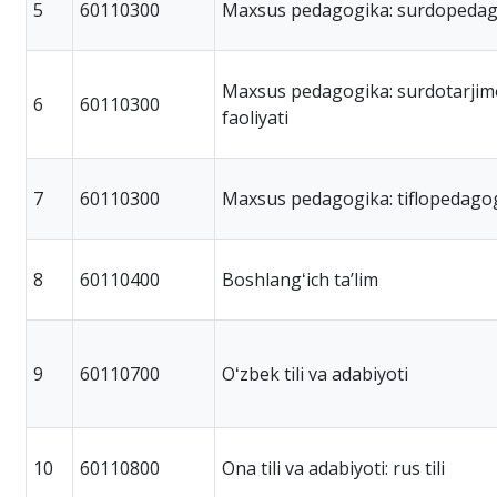
5
60110300
Maxsus pedagogika: surdopeda
Maxsus pedagogika: surdotarjim
6
60110300
faoliyati
7
60110300
Maxsus pedagogika: tiflopedago
8
60110400
Boshlangʻich taʼlim
9
60110700
Oʻzbek tili va adabiyoti
10
60110800
Ona tili va adabiyoti: rus tili