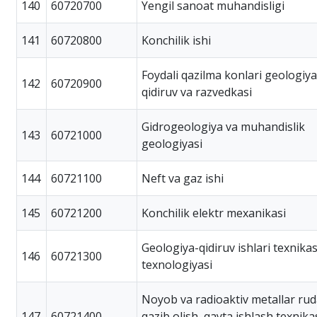
140
60720700
Yengil sanoat muhandisligi
141
60720800
Konchilik ishi
Foydali qazilma konlari geologiya
142
60720900
qidiruv va razvedkasi
Gidrogeologiya va muhandislik
143
60721000
geologiyasi
144
60721100
Neft va gaz ishi
145
60721200
Konchilik elektr mexanikasi
Geologiya-qidiruv ishlari texnikas
146
60721300
texnologiyasi
Noyob va radioaktiv metallar rud
147
60721400
qazib olish, qayta ishlash texnika