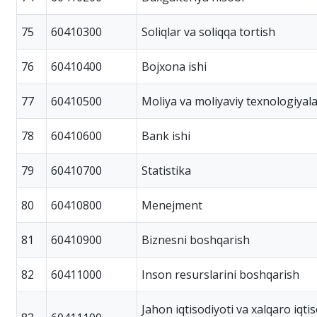
75
60410300
Soliqlar va soliqqa tortish
76
60410400
Bojxona ishi
77
60410500
Moliya va moliyaviy texnologiyal
78
60410600
Bank ishi
79
60410700
Statistika
80
60410800
Menejment
81
60410900
Biznesni boshqarish
82
60411000
Inson resurslarini boshqarish
Jahon iqtisodiyoti va xalqaro iqti