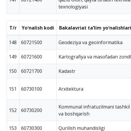
texnologiyasi
T/r
Yoʻnalish kodi
Bakalavriat taʼlim yoʻnalishlar
148
60721500
Geodeziya va geoinformatika
149
60721600
Kartografiya va masofadan zond
150
60721700
Kadastr
151
60730100
Arxitektura
Kommunal infratuzilmani tashkil 
152
60730200
va boshqarish
153
60730300
Qurilish muhandisligi