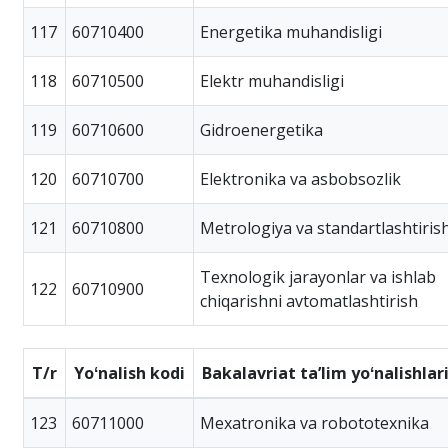
117
60710400
Energetika muhandisligi
118
60710500
Elektr muhandisligi
119
60710600
Gidroenergetika
120
60710700
Elektronika va asbobsozlik
121
60710800
Metrologiya va standartlashtiris
Texnologik jarayonlar va ishlab
122
60710900
chiqarishni avtomatlashtirish
T/r
Yoʻnalish kodi
Bakalavriat taʼlim yoʻnalishlar
123
60711000
Mexatronika va robototexnika