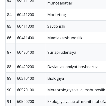
83
60411100
munosabatlar
84
60411200
Marketing
85
60411300
Savdo ishi
86
60411400
Mamlakatshunoslik
87
60420100
Yurisprudensiya
88
60420200
Davlat va jamiyat boshqaruvi
89
60510100
Biologiya
90
60520100
Meteorologiya va iqlimshunoslik
91
60520200
Ekologiya va atrof-muhit muhofa