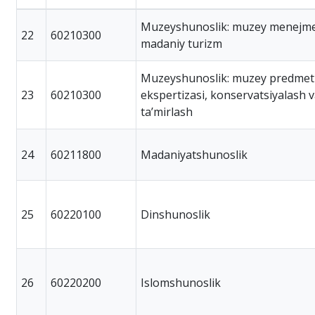
Muzeyshunoslik: muzey menejme
22
60210300
madaniy turizm
Muzeyshunoslik: muzey predmetl
23
60210300
ekspertizasi, konservatsiyalash 
taʼmirlash
24
60211800
Madaniyatshunoslik
25
60220100
Dinshunoslik
26
60220200
Islomshunoslik