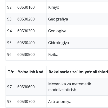
92
60530100
Kimyo
93
60530200
Geografiya
94
60530300
Geologiya
95
60530400
Gidrologiya
96
60530500
Fizika
T/r
Yoʻnalish kodi
Bakalavriat taʼlim yoʻnalishlar
Mexanika va matematik
97
60530600
modellashtirish
98
60530700
Astronomiya