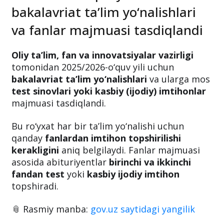
bakalavriat ta’lim yo‘nalishlari
va fanlar majmuasi tasdiqlandi
Oliy ta’lim, fan va innovatsiyalar vazirligi
tomonidan 2025/2026-o‘quv yili uchun
bakalavriat ta’lim yo‘nalishlari
va ularga mos
test sinovlari yoki kasbiy (ijodiy) imtihonlar
majmuasi tasdiqlandi.
Bu ro‘yxat har bir ta’lim yo‘nalishi uchun
qanday
fanlardan imtihon topshirilishi
kerakligini
aniq belgilaydi. Fanlar majmuasi
asosida abituriyentlar
birinchi va ikkinchi
fandan test
yoki
kasbiy ijodiy imtihon
topshiradi.
📎 Rasmiy manba:
gov.uz saytidagi yangilik