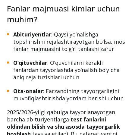
Fanlar majmuasi kimlar uchun
muhim?
Abituriyentlar
: Qaysi yo‘nalishga
topshirishni rejalashtirayotgan bo‘lsa, mos
fanlar majmuasini to‘g‘ri tanlashi zarur
O‘qituvchilar
: O‘quvchilarni kerakli
fanlardan tayyorlashda yo‘nalish bo‘yicha
aniq reja tuzishlari uchun
Ota-onalar
: Farzandining tayyorgarligini
muvofiqlashtirishda yordam berishi uchun
2025/2026-yilgi qabulga tayyorlanayotgan
barcha abituriyentlarga
test fanlarini
oldindan bilish va shu asosda tayyorgarlik
boshlash
tavsiya etiladi. Bu nafaqat vaqtni