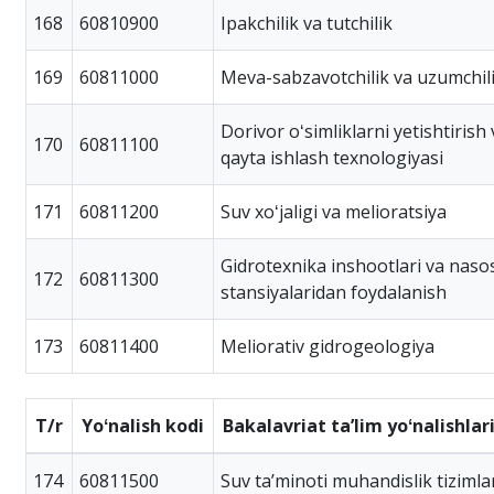
168
60810900
Ipakchilik va tutchilik
169
60811000
Meva-sabzavotchilik va uzumchil
Dorivor oʻsimliklarni yetishtirish 
170
60811100
qayta ishlash texnologiyasi
171
60811200
Suv xoʻjaligi va melioratsiya
Gidrotexnika inshootlari va naso
172
60811300
stansiyalaridan foydalanish
173
60811400
Meliorativ gidrogeologiya
T/r
Yoʻnalish kodi
Bakalavriat taʼlim yoʻnalishlar
174
60811500
Suv taʼminoti muhandislik tizimla