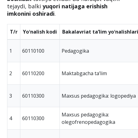
tejaydi, balki
yuqori natijaga erishish
imkonini oshiradi
.
T/r
Yoʻnalish kodi
Bakalavriat taʼlim yoʻnalishlar
1
60110100
Pedagogika
2
60110200
Maktabgacha taʼlim
3
60110300
Maxsus pedagogika: logopediya
Maxsus pedagogika:
4
60110300
olegofrenopedagogika