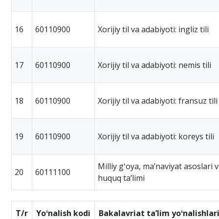
16
60110900
Xorijiy til va adabiyoti: ingliz tili
17
60110900
Xorijiy til va adabiyoti: nemis tili
18
60110900
Xorijiy til va adabiyoti: fransuz tili
19
60110900
Xorijiy til va adabiyoti: koreys tili
Milliy gʻoya, maʼnaviyat asoslari 
20
60111100
huquq taʼlimi
T/r
Yoʻnalish kodi
Bakalavriat taʼlim yoʻnalishlar