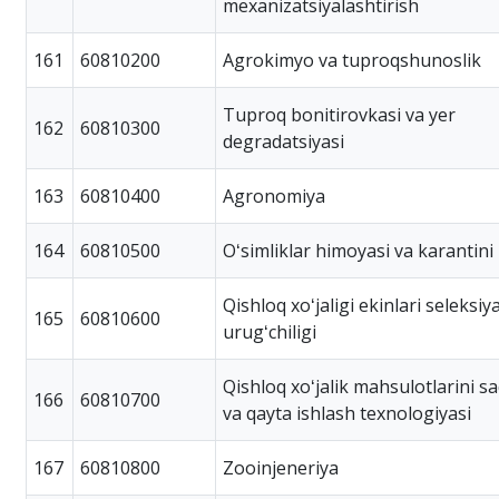
mexanizatsiyalashtirish
161
60810200
Agrokimyo va tuproqshunoslik
Tuproq bonitirovkasi va yer
162
60810300
degradatsiyasi
163
60810400
Agronomiya
164
60810500
Oʻsimliklar himoyasi va karantini
Qishloq xoʻjaligi ekinlari seleksiy
165
60810600
urugʻchiligi
Qishloq xoʻjalik mahsulotlarini s
166
60810700
va qayta ishlash texnologiyasi
167
60810800
Zooinjeneriya