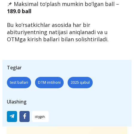
📌 Maksimal to‘plash mumkin bo‘lgan ball –
189.0 ball
Bu ko‘rsatkichlar asosida har bir
abituriyentning natijasi aniqlanadi va u
OTMga kirish ballari bilan solishtiriladi.
Teglar
test ballari
DTM imtihoni
2025 qabul
Ulashing