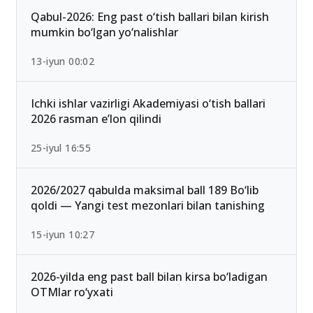
Qabul-2026: Eng past o‘tish ballari bilan kirish
mumkin bo‘lgan yo‘nalishlar
13-iyun 00:02
Ichki ishlar vazirligi Akademiyasi o‘tish ballari
2026 rasman e’lon qilindi
25-iyul 16:55
2026/2027 qabulda maksimal ball 189 Bo‘lib
qoldi — Yangi test mezonlari bilan tanishing
15-iyun 10:27
2026-yilda eng past ball bilan kirsa bo‘ladigan
OTMlar ro‘yxati