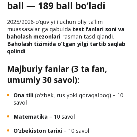
ball — 189 ball bo‘ladi
2025/2026-o‘quv yili uchun oliy ta’lim
muassasalariga qabulda
test fanlari soni va
baholash mezonlari
rasman tasdiqlandi.
Baholash tizimida o‘tgan yilgi tartib saqlab
qolindi
.
Majburiy fanlar (3 ta fan,
umumiy 30 savol):
Ona tili
(o‘zbek, rus yoki qoraqalpoq) – 10
savol
Matematika
– 10 savol
O‘zbekiston tarixi
– 10 savol