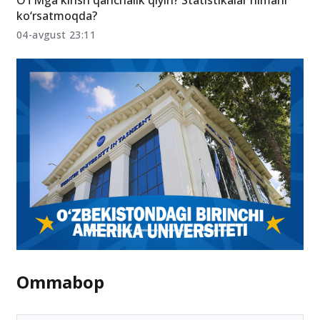
OTMga kirish qanchalik qiyin? Statistikalar nimani
ko‘rsatmoqda?
04-avgust 23:11
Ommabop