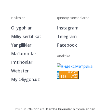
Bo‘limlar
Ijtimoiy tarmoqlarda
Oliygohlar
Instagram
Milliy sertifikat
Telegram
Yangiliklar
Facebook
Ma'lumotlar
Analitika
Imtihonlar
Webster
My.Oliygoh.uz
2026 © Oliygoh.uz, Barcha huquqlar himoyalangan