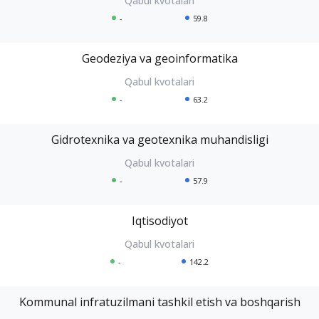
-
59.8
Geodeziya va geoinformatika
-
63.2
Gidrotexnika va geotexnika muhandisligi
-
57.9
Iqtisodiyot
-
142.2
Kommunal infratuzilmani tashkil etish va boshqarish