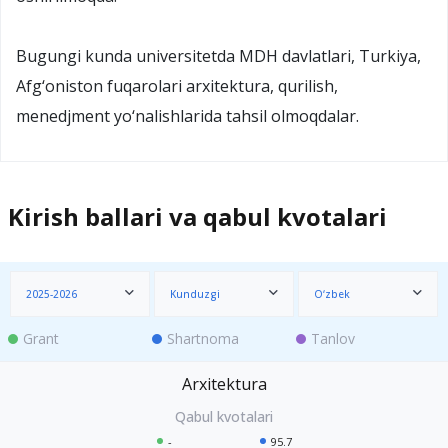
Bugungi kunda universitetda MDH davlatlari, Turkiya,
Afg‘oniston fuqarolari arxitektura, qurilish,
menedjment yo‘nalishlarida tahsil olmoqdalar.
Kirish ballari va qabul kvotalari
2025-2026
Kunduzgi
O‘zbek
Grant
Shartnoma
Tanlov
Arxitektura
-
95.7