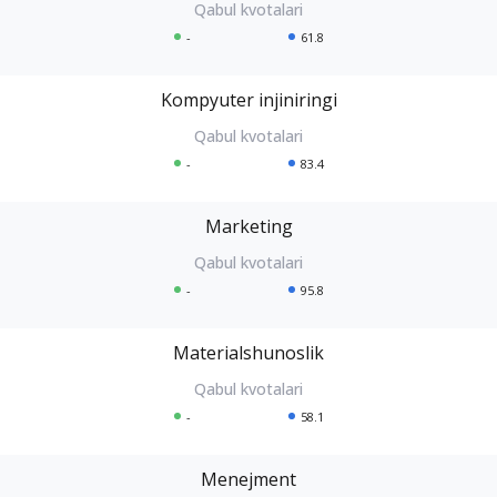
-
61.8
Kompyuter injiniringi
-
83.4
Marketing
-
95.8
Materialshunoslik
-
58.1
Menejment