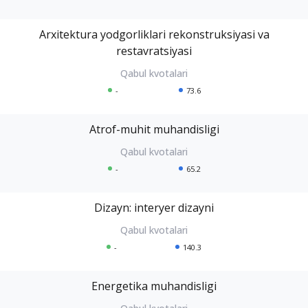
Arxitektura yodgorliklari rekonstruksiyasi va
restavratsiyasi
-
73.6
Atrof-muhit muhandisligi
-
65.2
Dizayn: interyer dizayni
-
140.3
Energetika muhandisligi