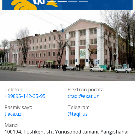
Telefon:
Elektron pochta:
+99895-142-35-95
t.taqi@exat.uz
Rasmiy sayt:
Telegram:
tiace.uz
@taqi_uz
Manzil:
100194, Toshkent sh., Yunusobod tumani, Yangishahar