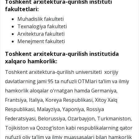
Toshkent arxitektura-qurilish instituti
fakultetlari:
Muhadislik fakulteti
Texnalogiya fakulteti
Arxitektura fakulteti
Menejment fakulteti
Toshkent arxitektura-qurilish institutida
xalqaro hamkorlik:
Toshkent arxitektura-qurilish universiteti xorijiy
davlatlarning jami 95 ta nufuzli OTMlari ta’lim va ilmiy
hamkorlik aloqalar o‘rnatgan hamda Germaniya,
Frantsiya, Italiya, Koreya Respublikasi, Xitoy Xalq
Respublikasi, Malayziya, Yaponiya, Rossiya
Federatsiyasi, Belorussiya, Ozarbayjon, Turkmaniston,
Tojikiston va Qozog‘iston kabi respublikalarning qator
nufuzli oliy ta’lim va ilmiy muassasalari bilan hamkorlik