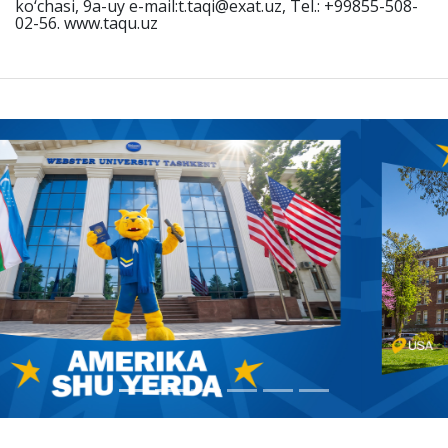
ko‘chasi, 9a-uy e-mail:t.taqi@exat.uz, Tel.: +99855-508-
02-56. www.taqu.uz