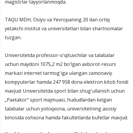
magistrlar tayyorlanmoqda.
TAQU MDH, Osiyo va Yevropaning 20 dan ortiq
yetakchi institut va universitetlari bilan shartnomalar
tuzgan.
Universitetda professor-oʻqituvchilar va talabalar
uchun maydoni 1075,2 m2 boʻlgan axborot-resurs
markazi internet tarmogʻiga ulangan zamonaviy
kompyuterlar hamda 247 958 dona elektron kitob fondi
mavjud. Universitetda sport bilan shugʻullanish uchun
„Paxtakor“ sport majmuasi, hududlardan kelgan
talabalar uchun yotoqxona, universitetning asosiy
binosida oshxona hamda fakultetlarda bufetlar mavjud.