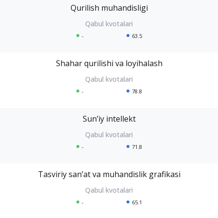
Qurilish muhandisligi
-
63.5
Shahar qurilishi va loyihalash
-
78.8
Sunʼiy intellekt
-
71.8
Tasviriy sanʼat va muhandislik grafikasi
-
65.1