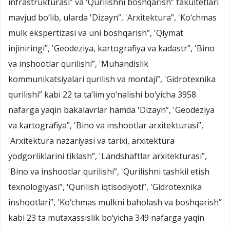
infrastrukturasi” va 'Qurilishni boshqarish” fakultetlari
mavjud bo‘lib, ularda 'Dizayn”, 'Arxitektura”, 'Ko‘chmas
mulk ekspertizasi va uni boshqarish”, 'Qiymat
injiniringi”, 'Geodeziya, kartografiya va kadastr”, 'Bino
va inshootlar qurilishi”, 'Muhandislik
kommunikatsiyalari qurilish va montaji”, 'Gidrotexnika
qurilishi” kabi 22 ta ta’lim yo‘nalishi bo‘yicha 3958
nafarga yaqin bakalavrlar hamda 'Dizayn”, 'Geodeziya
va kartografiya”, 'Bino va inshootlar arxitekturasi”,
'Arxitektura nazariyasi va tarixi, arxitektura
yodgorliklarini tiklash”, 'Landshaftlar arxitekturasi”,
'Bino va inshootlar qurilishi”, 'Qurilishni tashkil etish
texnologiyasi”, 'Qurilish iqtisodiyoti”, 'Gidrotexnika
inshootlari”, 'Ko‘chmas mulkni baholash va boshqarish”
kabi 23 ta mutaxassislik bo‘yicha 349 nafarga yaqin