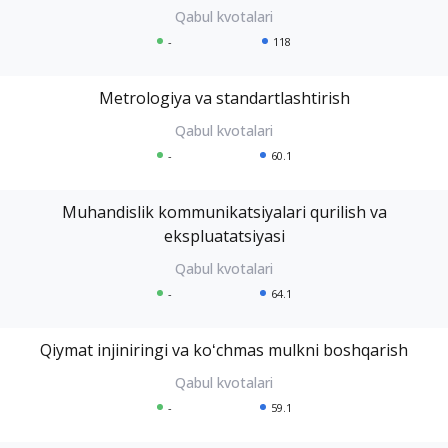
-
118
Metrologiya va standartlashtirish
-
60.1
Muhandislik kommunikatsiyalari qurilish va
ekspluatatsiyasi
-
64.1
Qiymat injiniringi va koʻchmas mulkni boshqarish
-
59.1