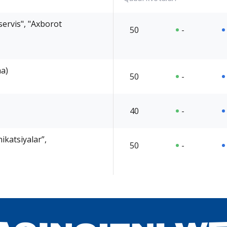
servis", "Axborot
50
-
ha)
50
-
40
-
katsiyalar”,
50
-