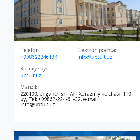
Telefon:
Elektron pochta:
+998622246134
info@ubtuit.uz
Rasmiy sayt:
ubtuit.uz
Manzil:
220100. Urganch sh., Al - Хorazmiy ko’chasi, 110-
uy, Tel: +99862-224-61-32, e-mail:
info@ubtuit.uz.