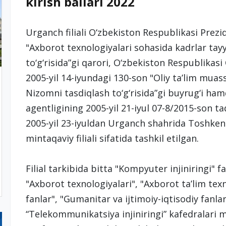
kirish ballari 2022
Urganch filiali O‘zbekiston Respublikasi Prezi
"Axborot texnologiyalari sohasida kadrlar tayy
to‘g‘risida”gi qarori, O‘zbekiston Respublikasi 
2005-yil 14-iyundagi 130-son "Oliy ta’lim muassa
Nizomni tasdiqlash to‘g‘risida”gi buyrug‘i ha
agentligining 2005-yil 21-iyul 07-8/2015-son
2005-yil 23-iyuldan Urganch shahrida Toshkent
mintaqaviy filiali sifatida tashkil etilgan.
Filial tarkibida bitta "Kompyuter injiniringi" 
"Axborot texnologiyalari", "Axborot ta’lim tex
fanlar", "Gumanitar va ijtimoiy-iqtisodiy fanlar"
“Telekommunikatsiya injiniringi” kafedralari m