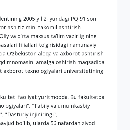
dentining 2005-yil 2-iyundagi PQ-91 son
orlash tizimini takomillashtirish
Oliy va o‘rta maxsus ta’lim vazirligining
salari filiallari to‘g‘risidagi namunaviy
mda O‘zbekiston aloqa va axborotlashtirish
 taqdimnomasini amalga oshirish maqsadida
 axborot texnologiyalari universitetining
fakulteti faoliyat yuritmoqda. Bu fakultetda
nologiyalari", "Tabiiy va umumkasbiy
, "Dasturiy injiniringi",
avjud bo`lib, ularda 56 nafardan ziyod