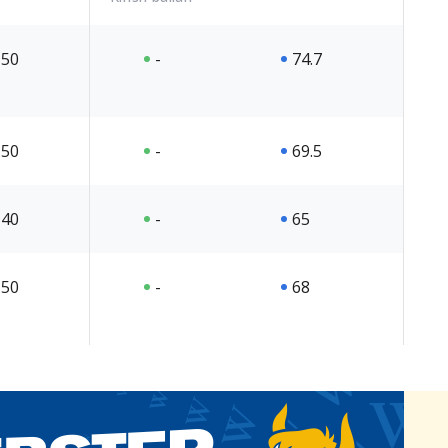
50
-
74.7
50
-
69.5
40
-
65
50
-
68