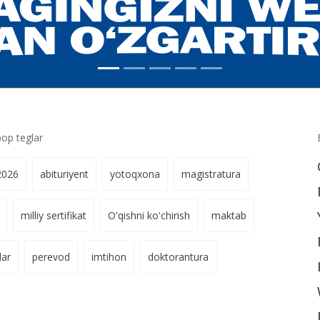
p teglar
2026
abituriyent
yotoqxona
magistratura
milliy sertifikat
O'qishni ko'chirish
maktab
lar
perevod
imtihon
doktorantura