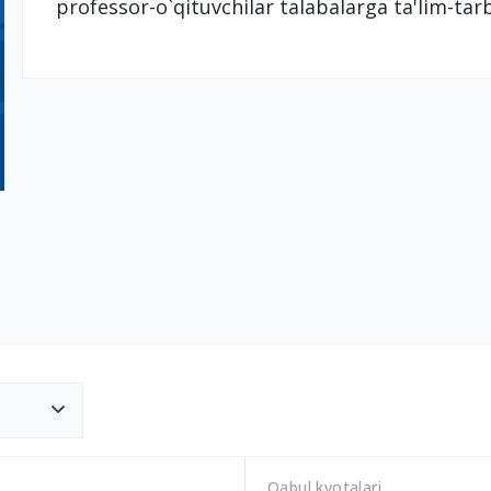
professor-o`qituvchilar talabalarga ta'lim-tar
Qabul kvotalari