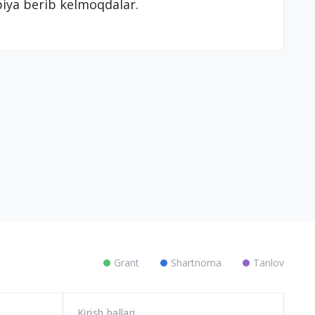
biya berib kelmoqdalar.
Grant
Shartnoma
Tanlov
Kirish ballari