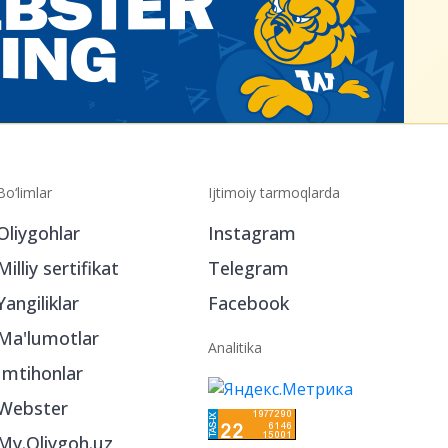
Bo‘limlar
Ijtimoiy tarmoqlarda
Oliygohlar
Instagram
Milliy sertifikat
Telegram
Yangiliklar
Facebook
Ma'lumotlar
Analitika
Imtihonlar
Webster
My.Oliygoh.uz