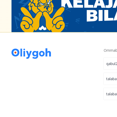
Ommabo
qabul
talaba
talaba