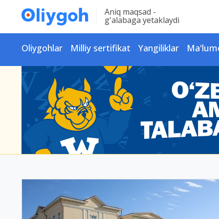
Aniq maqsad -
g'alabaga yetaklaydi
Oliygohlar
Milliy sertifikat
Yangiliklar
Ma'lum