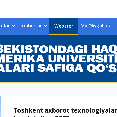
otlar
Imtihonlar
My.Oliygoh.uz
Webster
Toshkent axborot texnologiyalari 