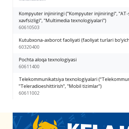
Kompyuter injiniringi ("Kompyuter injiniringi", "AT-
xavfsizligi", "Multimedia texnologiyalari")
60610503
Kutubxona-axborot faoliyati (faoliyat turlari bo‘yic
60320400
Pochta aloqa texnologiyasi
60611400
Telekommunikatsiya texnologiyalari (“Telekommuni
"Teleradioeshittirish", "Mobil tizimlar")
60611002