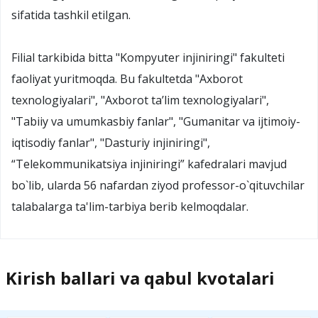
sifatida tashkil etilgan.
Filial tarkibida bitta "Kompyuter injiniringi" fakulteti
faoliyat yuritmoqda. Bu fakultetda "Axborot
texnologiyalari", "Axborot ta’lim texnologiyalari",
"Tabiiy va umumkasbiy fanlar", "Gumanitar va ijtimoiy-
iqtisodiy fanlar", "Dasturiy injiniringi",
“Telekommunikatsiya injiniringi” kafedralari mavjud
bo`lib, ularda 56 nafardan ziyod professor-o`qituvchilar
talabalarga ta'lim-tarbiya berib kelmoqdalar.
Kirish ballari va qabul kvotalari