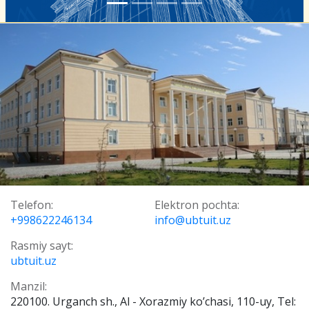
Telefon:
Elektron pochta:
+998622246134
info@ubtuit.uz
Rasmiy sayt:
ubtuit.uz
Manzil:
220100. Urganch sh., Al - Хorazmiy ko’chasi, 110-uy, Tel: