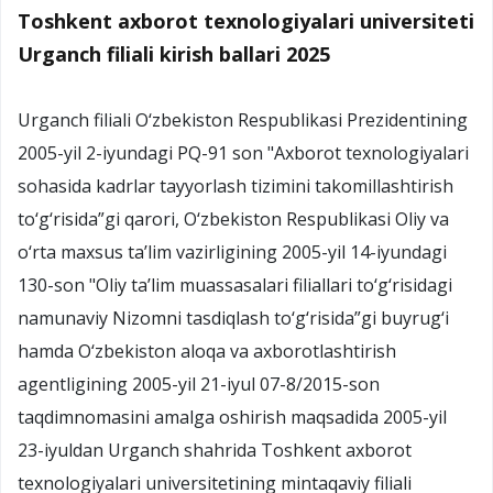
Toshkent axborot texnologiyalari universiteti
Urganch filiali kirish ballari 2025
Urganch filiali O‘zbekiston Respublikasi Prezidentining
2005-yil 2-iyundagi PQ-91 son "Axborot texnologiyalari
sohasida kadrlar tayyorlash tizimini takomillashtirish
to‘g‘risida”gi qarori, O‘zbekiston Respublikasi Oliy va
o‘rta maxsus ta’lim vazirligining 2005-yil 14-iyundagi
130-son "Oliy ta’lim muassasalari filiallari to‘g‘risidagi
namunaviy Nizomni tasdiqlash to‘g‘risida”gi buyrug‘i
hamda O‘zbekiston aloqa va axborotlashtirish
agentligining 2005-yil 21-iyul 07-8/2015-son
taqdimnomasini amalga oshirish maqsadida 2005-yil
23-iyuldan Urganch shahrida Toshkent axborot
texnologiyalari universitetining mintaqaviy filiali