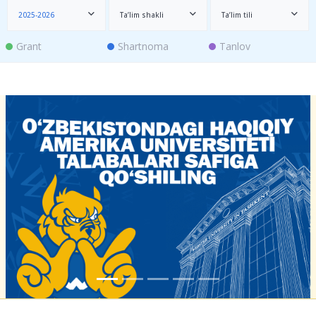
2025-2026
Ta’lim shakli
Ta’lim tili
Grant
Shartnoma
Tanlov