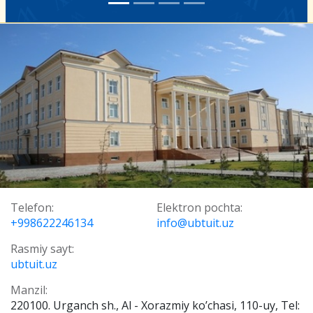
Telefon:
Elektron pochta:
+998622246134
info@ubtuit.uz
Rasmiy sayt:
ubtuit.uz
Manzil:
220100. Urganch sh., Al - Хorazmiy ko’chasi, 110-uy, Tel: