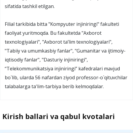
sifatida tashkil etilgan.
Filial tarkibida bitta "Kompyuter injiniringi" fakulteti
faoliyat yuritmoqda. Bu fakultetda "Axborot
texnologiyalari", "Axborot ta’lim texnologiyalari",
"Tabiiy va umumkasbiy fanlar", "Gumanitar va ijtimoiy-
iqtisodiy fanlar", "Dasturiy injiniringi",
“Telekommunikatsiya injiniringi” kafedralari mavjud
bo`lib, ularda 56 nafardan ziyod professor-o`qituvchilar
talabalarga ta'lim-tarbiya berib kelmoqdalar.
Kirish ballari va qabul kvotalari