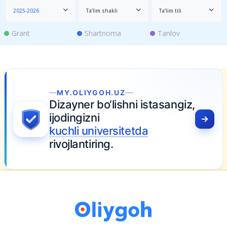
2025-2026
Ta’lim shakli
Ta’lim tili
Grant
Shartnoma
Tanlov
MY.OLIYGOH.UZ
Dizayner bo‘lishni istasangiz,
ijodingizni
kuchli universitetda
rivojlantiring.