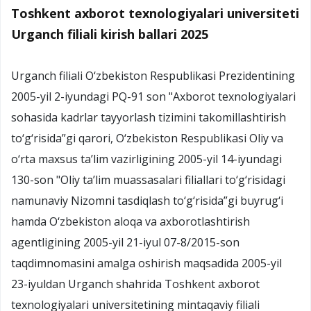
Toshkent axborot texnologiyalari universiteti
Urganch filiali kirish ballari 2025
Urganch filiali O‘zbekiston Respublikasi Prezidentining
2005-yil 2-iyundagi PQ-91 son "Axborot texnologiyalari
sohasida kadrlar tayyorlash tizimini takomillashtirish
to‘g‘risida”gi qarori, O‘zbekiston Respublikasi Oliy va
o‘rta maxsus ta’lim vazirligining 2005-yil 14-iyundagi
130-son "Oliy ta’lim muassasalari filiallari to‘g‘risidagi
namunaviy Nizomni tasdiqlash to‘g‘risida”gi buyrug‘i
hamda O‘zbekiston aloqa va axborotlashtirish
agentligining 2005-yil 21-iyul 07-8/2015-son
taqdimnomasini amalga oshirish maqsadida 2005-yil
23-iyuldan Urganch shahrida Toshkent axborot
texnologiyalari universitetining mintaqaviy filiali