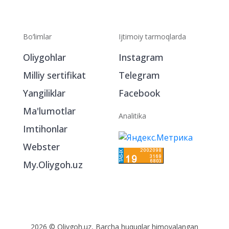
Bo‘limlar
Ijtimoiy tarmoqlarda
Oliygohlar
Instagram
Milliy sertifikat
Telegram
Yangiliklar
Facebook
Ma'lumotlar
Analitika
Imtihonlar
Webster
My.Oliygoh.uz
2026 © Oliygoh.uz, Barcha huquqlar himoyalangan