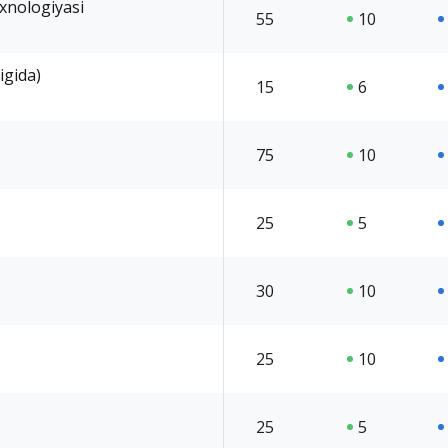
exnologiyasi
55
10
igida)
15
6
75
10
25
5
30
10
25
10
25
5