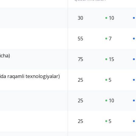
30
10
55
7
icha)
75
15
gida raqamli texnologiyalar)
25
5
25
10
25
5