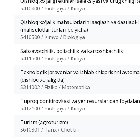
Qishloq xo‘jaligi ekinlari seleksiyasi va urug‘chiligi (
5410400 / Biologiya / Kimyo
Qishloq xo‘jalik mahsulotlarini saqlash va dastlabki
(mahsulotlar turlari bo‘yicha)
5410500 / Kimyo / Biologiya
Sabzavotchilik, polizchilik va kartoshkachilik
5411600 / Biologiya / Kimyo
Texnologik jarayonlar va ishlab chiqarishni avtoma
(qishloq xo‘jaligida)
5311002 / Fizika / Matematika
Tuproq bonitirovkasi va yer resurslaridan foydalan
5412100 / Biologiya / Kimyo
Turizm (agroturizm)
5610301 / Tarix / Chet tili