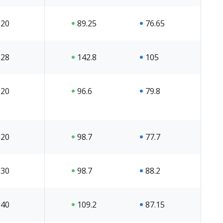
20
89.25
76.65
28
142.8
105
20
96.6
79.8
20
98.7
77.7
30
98.7
88.2
40
109.2
87.15