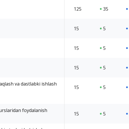
125
35
15
5
15
5
15
5
saqlash va dastlabki ishlash
15
5
surslaridan foydalanish
15
5