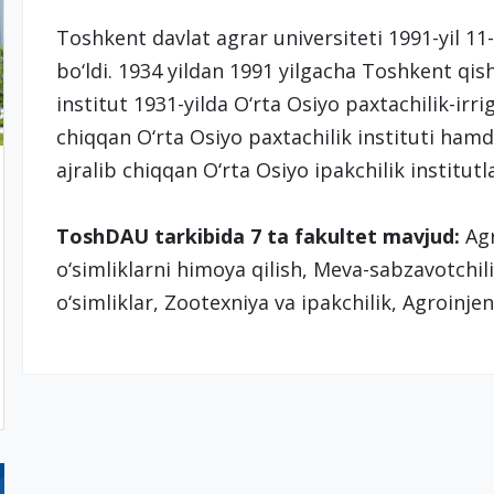
Toshkent davlat agrar universiteti 1991-yil 1
bo‘ldi. 1934 yildan 1991 yilgacha Toshkent qish
institut 1931-yilda O‘rta Osiyo paxtachilik-irri
chiqqan O‘rta Osiyo paxtachilik instituti hamda
ajralib chiqqan O‘rta Osiyo ipakchilik institutl
ToshDAU tarkibida 7 ta fakultet mavjud:
Agr
o‘simliklarni himoya qilish, Meva-sabzavotchil
o‘simliklar, Zootexniya va ipakchilik, Agroinje