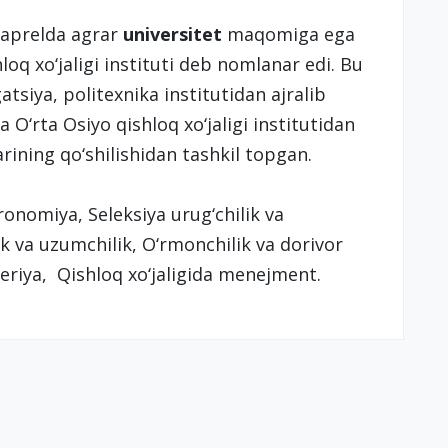
1-aprelda agrar
universitet
maqomiga ega
loq xo‘jaligi instituti deb nomlanar edi. Bu
gatsiya, politexnika institutidan ajralib
 O‘rta Osiyo qishloq xo‘jaligi institutidan
arining qo‘shilishidan tashkil topgan.
onomiya, Seleksiya urug‘chilik va
ik va uzumchilik, O‘rmonchilik va dorivor
neriya, Qishloq xo‘jaligida menejment.