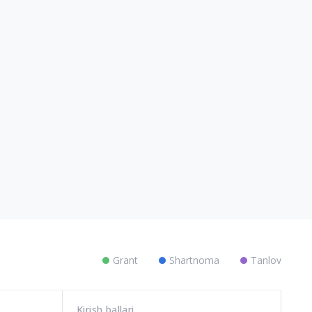
Grant
Shartnoma
Tanlov
Kirish ballari