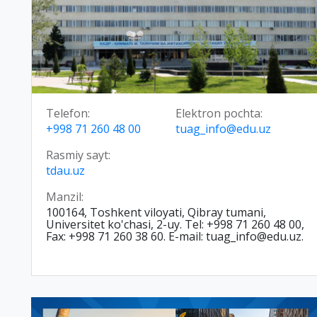
Telefon:
Elektron pochta:
+998 71 260 48 00
tuag_info@edu.uz
Rasmiy sayt:
tdau.uz
Manzil:
100164, Toshkent viloyati, Qibray tumani,
Universitet ko'chasi, 2-uy. Tel: +998 71 260 48 00,
Fax: +998 71 260 38 60. E-mail: tuag_info@edu.uz.