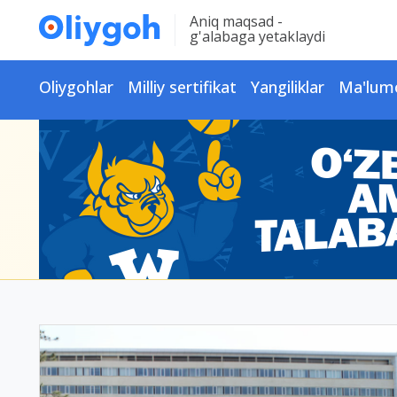
Aniq maqsad -
g'alabaga yetaklaydi
Oliygohlar
Milliy sertifikat
Yangiliklar
Ma'lum