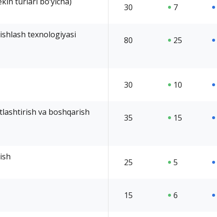
ekin turlari bo‘yicha)
30
7
 ishlash texnologiyasi
80
25
30
10
tlashtirish va boshqarish
35
15
ish
25
5
15
6