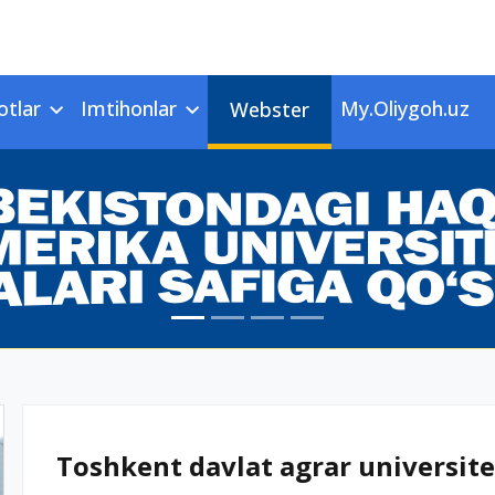
otlar
Imtihonlar
My.Oliygoh.uz
Webster
Toshkent davlat agrar universitet