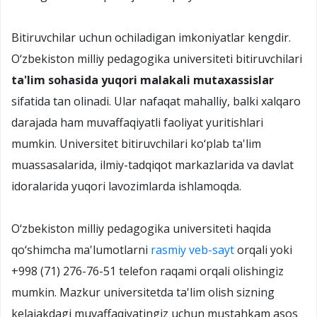
Bitiruvchilar uchun ochiladigan imkoniyatlar kengdir.
O‘zbekiston milliy pedagogika universiteti bitiruvchilari
ta'lim sohasida yuqori malakali mutaxassislar
sifatida tan olinadi. Ular nafaqat mahalliy, balki xalqaro
darajada ham muvaffaqiyatli faoliyat yuritishlari
mumkin. Universitet bitiruvchilari ko‘plab ta'lim
muassasalarida, ilmiy-tadqiqot markazlarida va davlat
idoralarida yuqori lavozimlarda ishlamoqda.
O‘zbekiston milliy pedagogika universiteti haqida
qo‘shimcha ma'lumotlarni
rasmiy veb-sayt
orqali yoki
+998 (71) 276-76-51 telefon raqami orqali olishingiz
mumkin. Mazkur universitetda ta'lim olish sizning
kelajakdagi muvaffaqiyatingiz uchun mustahkam asos