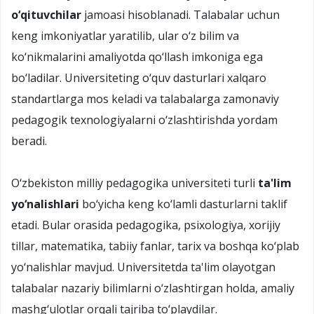
o‘qituvchilar
jamoasi hisoblanadi. Talabalar uchun
keng imkoniyatlar yaratilib, ular o‘z bilim va
ko‘nikmalarini amaliyotda qo‘llash imkoniga ega
bo‘ladilar. Universiteting o‘quv dasturlari xalqaro
standartlarga mos keladi va talabalarga zamonaviy
pedagogik texnologiyalarni o‘zlashtirishda yordam
beradi.
O‘zbekiston milliy pedagogika universiteti turli
ta'lim
yo‘nalishlari
bo‘yicha keng ko‘lamli dasturlarni taklif
etadi. Bular orasida pedagogika, psixologiya, xorijiy
tillar, matematika, tabiiy fanlar, tarix va boshqa ko‘plab
yo‘nalishlar mavjud. Universitetda ta'lim olayotgan
talabalar nazariy bilimlarni o‘zlashtirgan holda, amaliy
mashg‘ulotlar orqali tajriba to‘playdilar.