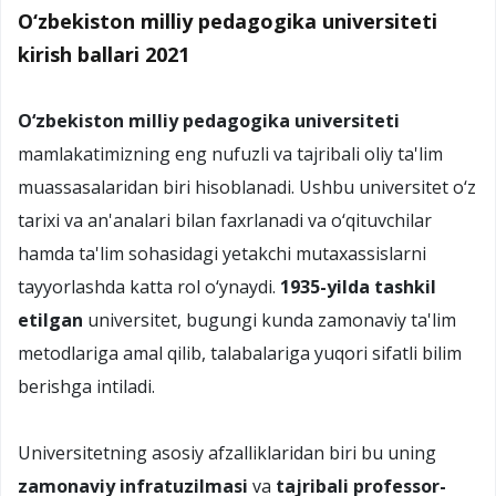
O‘zbekiston milliy pedagogika universiteti
kirish ballari 2021
O‘zbekiston milliy pedagogika universiteti
mamlakatimizning eng nufuzli va tajribali oliy ta'lim
muassasalaridan biri hisoblanadi. Ushbu universitet o‘z
tarixi va an'analari bilan faxrlanadi va o‘qituvchilar
hamda ta'lim sohasidagi yetakchi mutaxassislarni
tayyorlashda katta rol o‘ynaydi.
1935-yilda tashkil
etilgan
universitet, bugungi kunda zamonaviy ta'lim
metodlariga amal qilib, talabalariga yuqori sifatli bilim
berishga intiladi.
Universitetning asosiy afzalliklaridan biri bu uning
zamonaviy infratuzilmasi
va
tajribali professor-