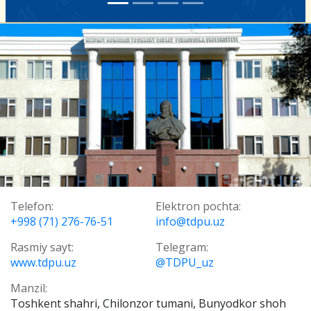
Telefon:
Elektron pochta:
+998 (71) 276-76-51
info@tdpu.uz
Rasmiy sayt:
Telegram:
www.tdpu.uz
@TDPU_uz
Manzil:
Toshkent shahri, Chilonzor tumani, Bunyodkor shoh