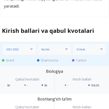
yaratadi.
Kirish ballari va qabul kvotalari
2021-2022
Kechki
O‘zbek
Grant
Shartnoma
Tanlov
Biologiya
50
-
50
-
106.05
Boshlang‘ich ta’lim