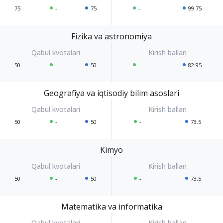
75
-
75
-
99.75
Fizika va astronomiya
50
-
50
-
82.95
Geografiya va iqtisodiy bilim asoslari
50
-
50
-
73.5
Kimyo
50
-
50
-
73.5
Matematika va informatika