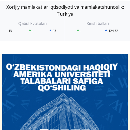
Xorijiy mamlakatlar iqtisodiyoti va mamlakatshunoslik:
Turkiya
13
-
13
-
124.32