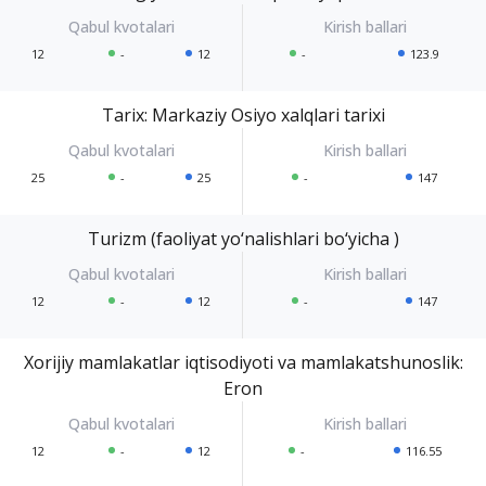
12
-
12
-
123.9
Tarix: Markaziy Osiyo xalqlari tarixi
25
-
25
-
147
Turizm (faoliyat yo‘nalishlari bo‘yicha )
12
-
12
-
147
Xorijiy mamlakatlar iqtisodiyoti va mamlakatshunoslik:
Eron
12
-
12
-
116.55