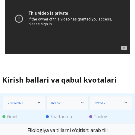
Kirish ballari va qabul kvotalari
2021-2022
Kechki
O‘zbek
Grant
Shartnoma
Tanlov
Filologiya va tillarni o‘qitish: arab tili