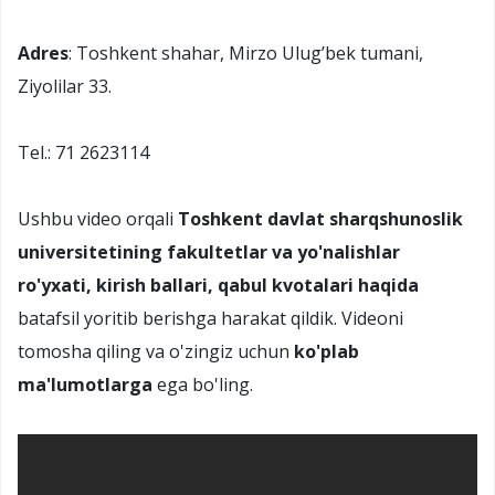
Adres
: Toshkent shahar, Mirzo Ulug’bek tumani,
Ziyolilar 33.
Tel.: 71 2623114
Ushbu video orqali
Toshkent davlat sharqshunoslik
universitetining fakultetlar va yo'nalishlar
ro'yxati, kirish ballari, qabul kvotalari haqida
batafsil yoritib berishga harakat qildik. Videoni
tomosha qiling va o'zingiz uchun
ko'plab
ma'lumotlarga
ega bo'ling.