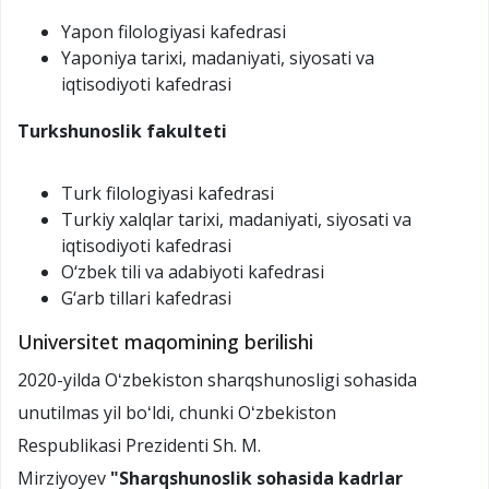
Yapon filologiyasi kafedrasi
Yaponiya tarixi, madaniyati, siyosati va
iqtisodiyoti kafedrasi
Turkshunoslik
fakulteti
Turk filologiyasi kafedrasi
Turkiy xalqlar tarixi, madaniyati, siyosati va
iqtisodiyoti kafedrasi
O‘zbek tili va adabiyoti kafedrasi
G‘arb tillari kafedrasi
Universitet maqomining berilishi
2020-yilda Oʻzbekiston sharqshunosligi sohasida
unutilmas yil boʻldi, chunki Oʻzbekiston
Respublikasi Prezidenti Sh. M.
Mirziyoyev
"Sharqshunoslik sohasida kadrlar