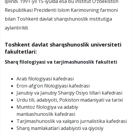
qilindi. 1991-yil 15-iyulda esa bu institut O‘zbekiston
Respublikasi Prezidenti Islom Karimovning farmoni
bilan Toshkent davlat sharqshunoslik institutiga
aylantirildi.
Toshkent davlat sharqshunoslik universiteti
fakultetlari:
Sharq filologiyasi va tarjimashunoslik fakulteti
Arab filologiyasi kafedrasi
Eron-afg‘on filologiyasi kafedrasi
Janubiy va Janubiy Sharqiy Osiyo tillari kafedrasi
Urdu tili, adabiyoti, Pokiston madaniyati va tarixi
Mumtoz filologiya va adabiy
manbashunoslik kafedrasi
Tarjimashunoslik va xalqaro jurnalistika kafedrasi
Sharq mamlakatlari adabiyoti va qiyosiy