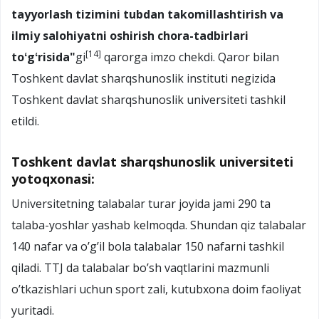
tayyorlash tizimini tubdan takomillashtirish va
ilmiy salohiyatni oshirish chora-tadbirlari
[14]
toʻgʻrisida"
gi
qarorga imzo chekdi. Qaror bilan
Toshkent davlat sharqshunoslik instituti negizida
Toshkent davlat sharqshunoslik universiteti tashkil
etildi.
Toshkent davlat sharqshunoslik universiteti
yotoqxonasi:
Universitetning talabalar turar joyida jami 290 ta
talaba-yoshlar yashab kelmoqda. Shundan qiz talabalar
140 nafar va o’g’il bola talabalar 150 nafarni tashkil
qiladi. TTJ da talabalar bo’sh vaqtlarini mazmunli
o’tkazishlari uchun sport zali, kutubxona doim faoliyat
yuritadi.