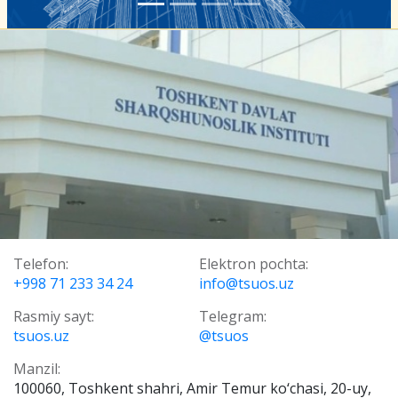
Telefon:
Elektron pochta:
+998 71 233 34 24
info@tsuos.uz
Rasmiy sayt:
Telegram:
tsuos.uz
@tsuos
Manzil:
100060, Toshkent shahri, Amir Temur ko‘chasi, 20-uy,