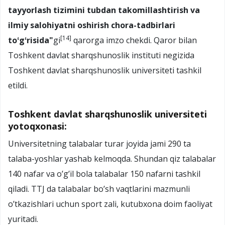
tayyorlash tizimini tubdan takomillashtirish va
ilmiy salohiyatni oshirish chora-tadbirlari
[14]
toʻgʻrisida"
gi
qarorga imzo chekdi. Qaror bilan
Toshkent davlat sharqshunoslik instituti negizida
Toshkent davlat sharqshunoslik universiteti tashkil
etildi.
Toshkent davlat sharqshunoslik universiteti
yotoqxonasi:
Universitetning talabalar turar joyida jami 290 ta
talaba-yoshlar yashab kelmoqda. Shundan qiz talabalar
140 nafar va o’g’il bola talabalar 150 nafarni tashkil
qiladi. TTJ da talabalar bo’sh vaqtlarini mazmunli
o’tkazishlari uchun sport zali, kutubxona doim faoliyat
yuritadi.