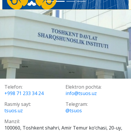
Telefon:
Elektron pochta:
+998 71 233 34 24
info@tsuos.uz
Rasmiy sayt:
Telegram:
tsuos.uz
@tsuos
Manzil:
100060, Toshkent shahri, Amir Temur ko‘chasi, 20-uy,