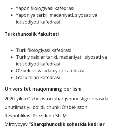
Yapon filologiyasi kafedrasi
Yaponiya tarixi, madaniyati, siyosati va
iqtisodiyoti kafedrasi
Turkshunoslik
fakulteti
Turk filologiyasi kafedrasi
Turkiy xalqlar tarixi, madaniyati, siyosati va
iqtisodiyoti kafedrasi
O‘zbek tili va adabiyoti kafedrasi
G‘arb tillari kafedrasi
Universitet maqomining berilishi
2020-yilda Oʻzbekiston sharqshunosligi sohasida
unutilmas yil boʻldi, chunki Oʻzbekiston
Respublikasi Prezidenti Sh. M.
Mirziyoyev
"Sharqshunoslik sohasida kadrlar