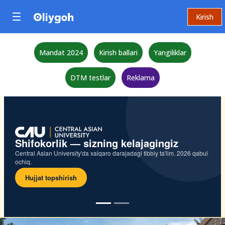
Kirish
Mandat 2024
Kirish ballari
Yangiliklar
DTM testlar
Reklama
Shifokorlik — sizning kelajagingiz
Central Asian University'da xalqaro darajadagi tibbiy ta'lim. 2026 qabul
ochiq.
Hujjat topshirish