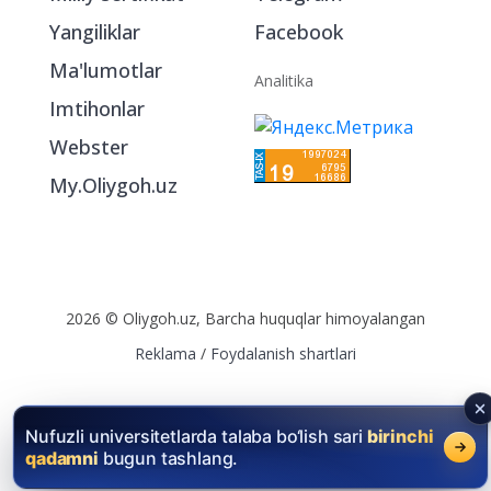
Milliy sertifikat
Telegram
Yangiliklar
Facebook
Ma'lumotlar
Analitika
Imtihonlar
Webster
My.Oliygoh.uz
2026 © Oliygoh.uz, Barcha huquqlar himoyalangan
Reklama
/
Foydalanish shartlari
Nufuzli universitetlarda talaba bo‘lish sari
birinchi
qadamni
bugun tashlang.