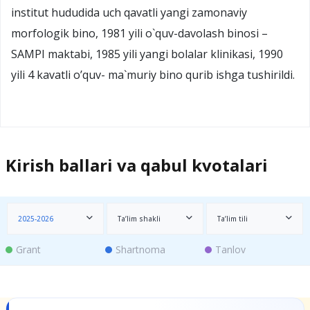
institut hududida uch qavatli yangi zamonaviy
morfologik bino, 1981 yili o`quv-davolash binosi –
SAMPI maktabi, 1985 yili yangi bolalar klinikasi, 1990
yili 4 kavatli o’quv- ma`muriy bino qurib ishga tushirildi.
Kirish ballari va qabul kvotalari
2025-2026
Ta’lim shakli
Ta’lim tili
Grant
Shartnoma
Tanlov