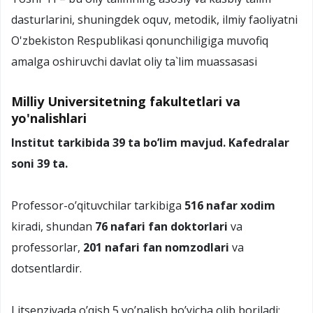
dasturlarini, shuningdek oquv, metodik, ilmiy faoliyatni
O'zbekiston Respublikasi qonunchiligiga muvofiq
amalga oshiruvchi davlat oliy ta`lim muassasasi
Milliy Universitetning fakultetlari va
yo'nalishlari
Institut tarkibida 39 ta bo’lim mavjud. Kafedralar
soni 39 ta.
Professor-o’qituvchilar tarkibiga
516 nafar xodim
kiradi, shundan
76 nafari fan doktorlari
va
professorlar,
201 nafari fan nomzodlari
va
dotsentlardir.
Litsenziyada o’qish 5 yo’nalish bo’yicha olib boriladi: