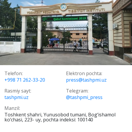
Telefon:
Elektron pochta:
+998 71 262-33-20
press@tashpmi.uz
Rasmiy sayt:
Telegram:
tashpmi.uz
@tashpmi_press
Manzil:
Toshkent shahri, Yunusobod tumani, Bog‘ishamol
ko‘chasi, 223- uy, pochta indeksi: 100140