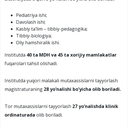
Pediatriya ishi;
Davolash ishi;
Kasbiy ta’lim – tibbiy-pedagogika;
Tibbiy-biologiya;
Oliy hamshiralik ishi.
Institutda
40 ta MDH va 45 ta xorijiy mamlakatlar
fuqarolari tahsil olishadi.
Institutda yuqori malakali mutaxassislarni tayyorlash
magistraturaning
28 yo’nalishi bo’yicha olib boriladi.
Tor mutaxassislarni tayyorlash
27 yo’nalishda klinik
ordinaturada
olib boriladi.