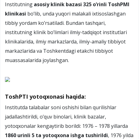
Institutning
asosiy klinik bazasi 325 o’rinli ToshPMI
klinikasi
bo’lib, unda yuqori malakali ixtisoslashgan
tibbiy yordam ko’rsatiladi. Bundan tashqari,
institutning klinik bo’limlari ilmiy-tadqiqot institutlari
klinikalarida, ilmiy markazlarda, ilmiy-amaliy tibbiyot
markazlarida va Toshkentdagi etakchi tibbiyot
muassasalarida joylashgan.
ToshPTI y
otoqxonasi haqida:
Institutda talabalar soni oshishi bilan qurilishlar
jadallashtirildi, o’quv binolari, klinik bazalar,
yotoqxonalar kengaytirib borildi: 1976 – 1978 yillarda
1860 urinli 5 ta yotoqxona ishga tushirildi
, 1976 yilda