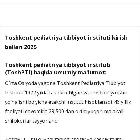
Toshkent pediatriya tibbiyot instituti kirish
ballari 2025
Toshkent pediatriya tibbiyot instituti
(ToshPTI) haqida umumiy ma'lumot:
O`rta Osiyoda yagona Toshkent Pediatriya Tibbiyot
Instituti 1972 yilda tashkil etilgan va «Pediatriya ishi»
yo’nalishi bo’yicha etakchi institut hisoblanadi. 46 yillik
faoliyati davomida 29,500 dan ortiq yuqori malakali
shifokorlar tayyorlandi.
ToshPTI – bu oliy talimning asosiy va kasbiy talim