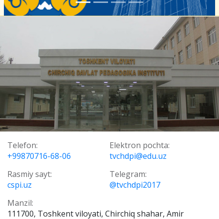
Telefon:
Elektron pochta:
+99870716-68-06
tvchdpi@edu.uz
Rasmiy sayt:
Telegram:
cspi.uz
@tvchdpi2017
Manzil:
111700, Toshkent viloyati, Chirchiq shahar, Amir