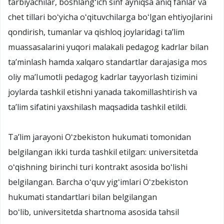
tarbiyachilar, boshlangʻich sinf ayniqsa aniq fanlar va
chet tillari boʻyicha oʻqituvchilarga boʻlgan ehtiyojlarini
qondirish, tumanlar va qishloq joylaridagi taʼlim
muassasalarini yuqori malakali pedagog kadrlar bilan
taʼminlash hamda xalqaro standartlar darajasiga mos
oliy maʼIumotli pedagog kadrlar tayyorlash tizimini
joylarda tashkil etishni yanada takomillashtirish va
taʼlim sifatini yaxshilash maqsadida tashkil etildi.
Taʼlim jarayoni Oʻzbekiston hukumati tomonidan
belgilangan ikki turda tashkil etilgan: universitetda
oʻqishning birinchi turi kontrakt asosida boʻlishi
belgilangan. Barcha oʻquv yigʻimlari Oʻzbekiston
hukumati standartlari bilan belgilangan
boʻlib, universitetda shartnoma asosida tahsil