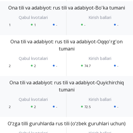
Ona tili va adabiyot: rus tili va adabiyot-Bo'ka tumani
1
1
-
-
-
Ona tili va adabiyot: rus tili va adabiyot-Oqqo'rg'on
tumani
2
2
-
74.7
-
Ona tili va adabiyot: rus tili va adabiyot-Quyichirchiq
tumani
2
2
-
72.5
-
O‘zga tilli guruhlarda rus tili (o‘zbek guruhlari uchun)