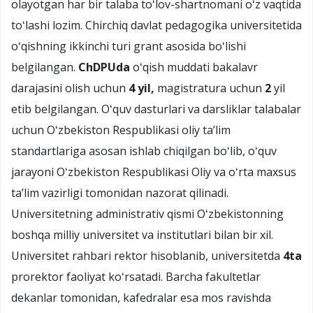
olayotgan har bir talaba toʻlov-shartnomani oʻz vaqtida
toʻlashi lozim. Chirchiq davlat pedagogika universitetida
oʻqishning ikkinchi turi grant asosida boʻlishi
belgilangan.
ChDPUda
oʻqish muddati bakalavr
darajasini olish uchun
4 yil,
magistratura uchun
2
yil
etib belgilangan. Oʻquv dasturlari va darsliklar talabalar
uchun Oʻzbekiston Respublikasi oliy taʼlim
standartlariga asosan ishlab chiqilgan boʻlib, oʻquv
jarayoni Oʻzbekiston Respublikasi Oliy va oʻrta maxsus
taʼlim vazirligi tomonidan nazorat qilinadi.
Universitetning administrativ qismi Oʻzbekistonning
boshqa milliy universitet va institutlari bilan bir xil.
Universitet rahbari rektor hisoblanib, universitetda
4ta
prorektor faoliyat koʻrsatadi. Barcha fakultetlar
dekanlar tomonidan, kafedralar esa mos ravishda