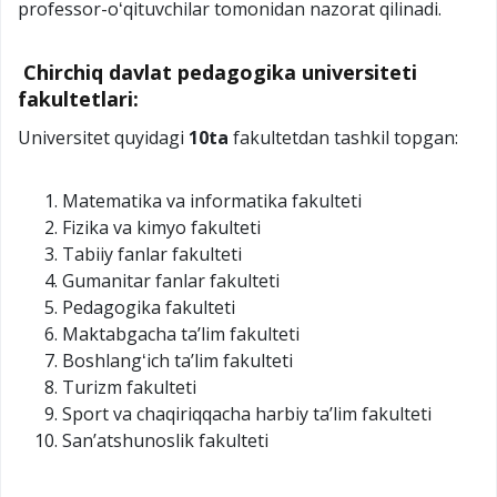
professor-oʻqituvchilar tomonidan nazorat qilinadi.
Chirchiq davlat pedagogika universiteti
fakultetlari:
Universitet quyidagi
10ta
fakultetdan tashkil topgan:
Matematika va informatika fakulteti
Fizika va kimyo fakulteti
Tabiiy fanlar fakulteti
Gumanitar fanlar fakulteti
Pedagogika fakulteti
Maktabgacha taʼlim fakulteti
Boshlangʻich taʼlim fakulteti
Turizm fakulteti
Sport va chaqiriqqacha harbiy taʼlim fakulteti
Sanʼatshunoslik fakulteti