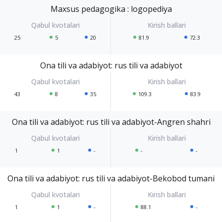
Maxsus pedagogika : logopediya
25
5
20
81.9
72.3
Ona tili va adabiyot: rus tili va adabiyot
43
8
35
109.3
83.9
Ona tili va adabiyot: rus tili va adabiyot-Angren shahri
1
1
-
-
-
Ona tili va adabiyot: rus tili va adabiyot-Bekobod tumani
1
1
-
88.1
-