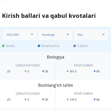
Kirish ballari va qabul kvotalari
2022-2023
Kunduzgi
Rus
Grant
Shartnoma
Tanlov
Biologiya
25
5
20
101.5
83
Boshlang‘ich ta’lim
25
5
20
119.5
86