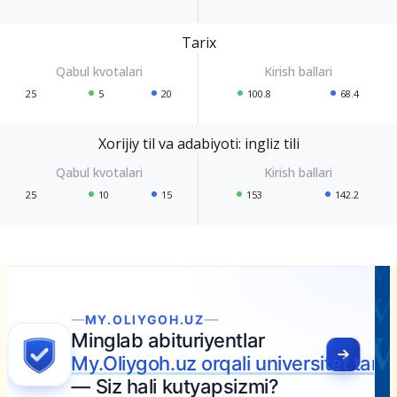
Tarix
25
5
20
100.8
68.4
Xorijiy til va adabiyoti: ingliz tili
25
10
15
153
142.2