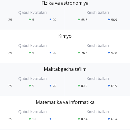
Fizika va astronomiya
25
5
20
68.5
56.9
Kimyo
25
5
20
76.5
57.8
Maktabgacha ta’lim
25
5
20
80.2
68.9
Matematika va informatika
25
10
15
87.4
68.4