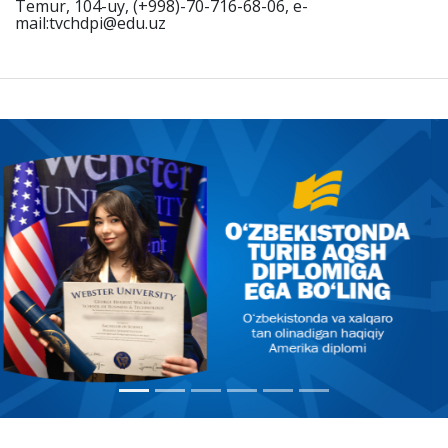
Temur, 104-uy, (+998)-70-716-68-06, e-
mail:tvchdpi@edu.uz