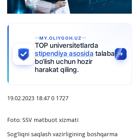
MY.OLIYGOH.UZ
TOP universitetlarda
stipendiya asosida
talaba
bo‘lish uchun hozir
harakat qiling.
19.02.2023 18:47
0
1727
Foto: SSV matbuot xizmati
Sog‘liqni saqlash vazirligining boshqarma