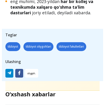
eng muhimi, 2023-yildan
har bir kollej va
texnikumda xalqaro qo‘shma ta’lim
dasturlari
joriy etiladi, deyiladi xabarda.
Teglar
tibbiyot
tibbiyot oliygohlari
tibbiyot fakultetlari
Ulashing
O‘xshash xabarlar