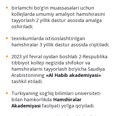
birlamchi bo‘g‘in muassasalari uchun
kollejlarda umumiy amaliyot hamshirasini
tayyorlash 2 yillik dastur asosida amalga
oshiriladi;
texnikumlarda ixtisoslashtirilgan
hamshiralar 3 yillik dastur asosida o‘qitiladi;
2023 yil fevral oyidan boshlab 2-Respublika
tibbiyot kolleji negizida shifokor va
hamshiralarni tayyorlash bo‘yicha Saudiya
Arabistonining
«Al Habib akademiyasi»
tashkil etiladi.
Turkiyaning sog‘liq bilimlari universiteti
bilan hamkorlikda
Hamshiralar
Akademiyasi
faoliyati yo‘lga qo‘yiladi.