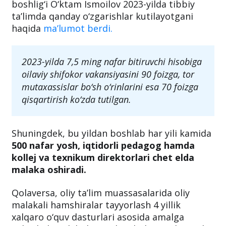
boshlig‘i O‘ktam Ismoilov 2023-yilda tibbiy
ta’limda qanday o‘zgarishlar kutilayotgani
haqida
ma’lumot berdi.
2023-yilda 7,5 ming nafar bitiruvchi hisobiga
oilaviy shifokor vakansiyasini 90 foizga, tor
mutaxassislar bo‘sh o‘rinlarini esa 70 foizga
qisqartirish ko‘zda tutilgan.
Shuningdek, bu yildan boshlab har yili kamida
500 nafar yosh, iqtidorli pedagog hamda
kollej va texnikum direktorlari chet elda
malaka oshiradi.
Qolaversa, oliy ta’lim muassasalarida oliy
malakali hamshiralar tayyorlash 4 yillik
xalqaro o‘quv dasturlari asosida amalga