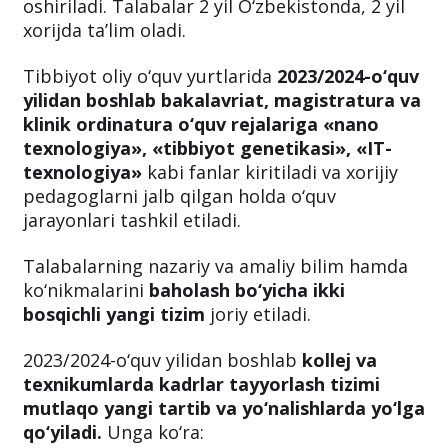
oshiriladi. Talabalar 2 yil O‘zbekistonda, 2 yil
xorijda ta’lim oladi.
Tibbiyot oliy o‘quv yurtlarida
2023/2024-o‘quv
yilidan boshlab bakalavriat, magistratura va
klinik ordinatura o‘quv rejalariga «nano
texnologiya», «tibbiyot genetikasi», «IT-
texnologiya»
kabi fanlar kiritiladi va xorijiy
pedagoglarni jalb qilgan holda o‘quv
jarayonlari tashkil etiladi.
Talabalarning nazariy va amaliy bilim hamda
ko‘nikmalarini
baholash bo‘yicha ikki
bosqichli yangi tizim
joriy etiladi.
2023/2024-o‘quv yilidan boshlab
kollej va
texnikumlarda kadrlar tayyorlash tizimi
mutlaqo yangi tartib va yo‘nalishlarda yo‘lga
qo‘yiladi.
Unga ko‘ra: