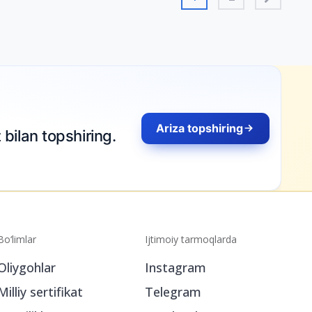
Ariza topshiring
ing.
Bo‘limlar
Ijtimoiy tarmoqlarda
Oliygohlar
Instagram
Milliy sertifikat
Telegram