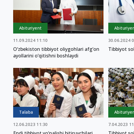
Abituriyent
Abituriye
11.09.2024 11:10
30.06.2024 
O‘zbekiston tibbiyot oliygohlari afg‘on
Tibbiyot so
ayollarini o‘qitishni boshlaydi
Talaba
Abituriye
12.06.2023 11:30
7.04.2023 11
Endi tibbiyot yo‘nalishi bitiruvchilari
Tibbiyot so