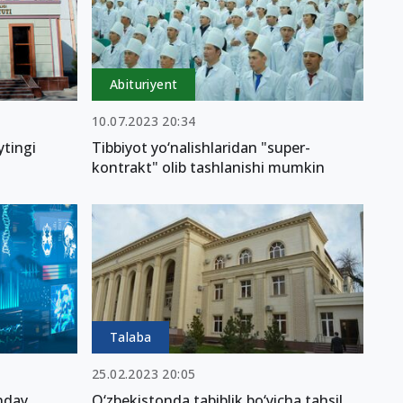
Abituriyent
10.07.2023 20:34
ytingi
Tibbiyot yo‘nalishlaridan "super-
kontrakt" olib tashlanishi mumkin
Talaba
25.02.2023 20:05
anday
O‘zbekistonda tabiblik bo‘yicha tahsil