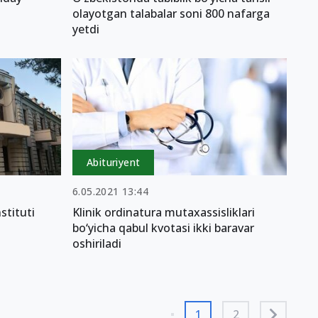
olayotgan talabalar soni 800 nafarga
yetdi
Abituriyent
6.05.2021 13:44
stituti
Klinik ordinatura mutaxassisliklari
bo‘yicha qabul kvotasi ikki baravar
oshiriladi
1
2