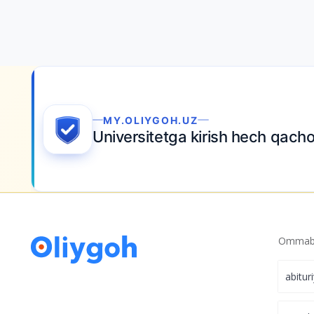
MY.OLIYGOH.UZ
Universitetga kirish hech qachon
bu qadar 
Ommabo
abitur