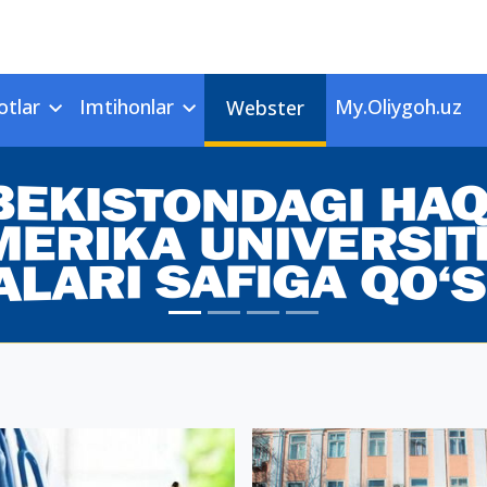
otlar
Imtihonlar
My.Oliygoh.uz
Webster