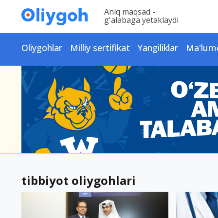
Aniq maqsad -
g'alabaga yetaklaydi
Oliygohlar
Milliy sertifikat
Yangiliklar
Ma'lum
tibbiyot oliygohlari