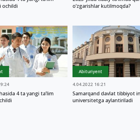
i ochildi
o‘zgarishlar kutilmoqda?
nt
Abituriyent
19:24
4.04.2022 16:21
hasida 4 ta yangi ta’lim
Samarqand davlat tibbiyot in
childi
universitetga aylantiriladi