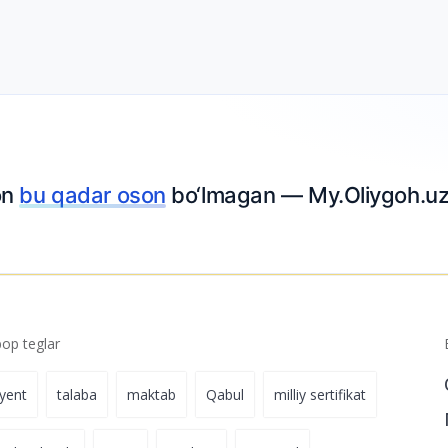
oson
bo‘lmagan — My.Oliygoh.uz bilan topshir
p teglar
iyent
talaba
maktab
Qabul
milliy sertifikat