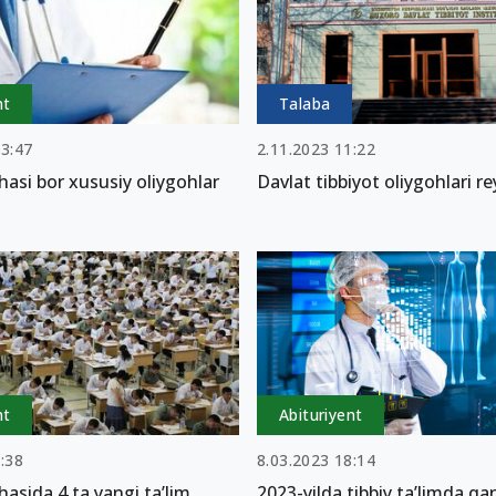
nt
Talaba
03:47
2.11.2023 11:22
hasi bor xususiy oliygohlar
Davlat tibbiyot oliygohlari re
nt
Abituriyent
:38
8.03.2023 18:14
hasida 4 ta yangi ta’lim
2023-yilda tibbiy ta’limda q