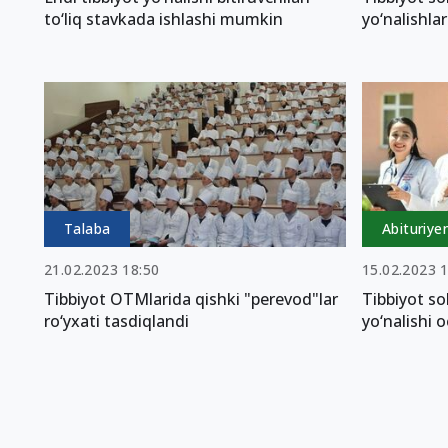
to‘liq stavkada ishlashi mumkin
yo‘nalishlar
Talaba
Abituriye
21.02.2023 18:50
15.02.2023 
Tibbiyot OTMlarida qishki "perevod"lar
Tibbiyot so
ro‘yxati tasdiqlandi
yo‘nalishi o