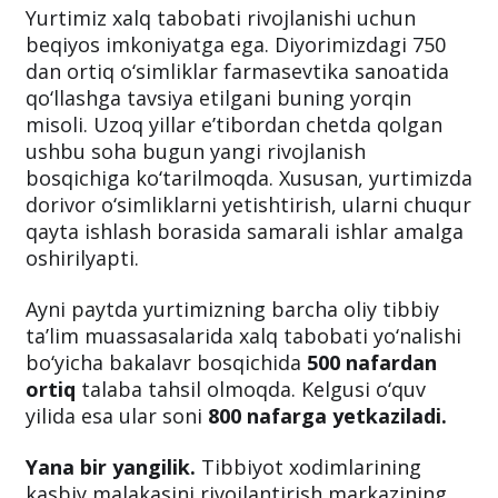
Yurtimiz xalq tabobati rivojlanishi uchun
beqiyos imkoniyatga ega. Diyorimizdagi 750
dan ortiq o‘simliklar farmasevtika sanoatida
qo‘llashga tavsiya etilgani buning yorqin
misoli. Uzoq yillar e’tibordan chetda qolgan
ushbu soha bugun yangi rivojlanish
bosqichiga ko‘tarilmoqda. Xususan, yurtimizda
dorivor o‘simliklarni yetishtirish, ularni chuqur
qayta ishlash borasida samarali ishlar amalga
oshirilyapti.
Ayni paytda yurtimizning barcha oliy tibbiy
ta’lim muassasalarida xalq tabobati yo‘nalishi
bo‘yicha bakalavr bosqichida
500 nafardan
ortiq
talaba tahsil olmoqda. Kelgusi o‘quv
yilida esa ular soni
800 nafarga yetkaziladi.
Yana bir yangilik.
Tibbiyot xodimlarining
kasbiy malakasini rivojlantirish markazining