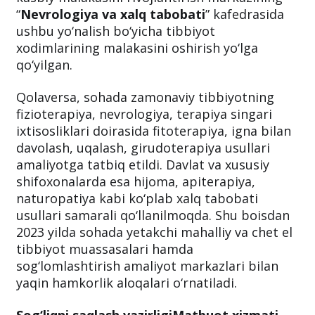
“
Nevrologiya va xalq tabobati
” kafedrasida
ushbu yo‘nalish bo‘yicha tibbiyot
xodimlarining malakasini oshirish yo‘lga
qo‘yilgan.
Qolaversa, sohada zamonaviy tibbiyotning
fizioterapiya, nevrologiya, terapiya singari
ixtisosliklari doirasida fitoterapiya, igna bilan
davolash, uqalash, girudoterapiya usullari
amaliyotga tatbiq etildi. Davlat va xususiy
shifoxonalarda esa hijoma, apiterapiya,
naturopatiya kabi ko‘plab xalq tabobati
usullari samarali qo‘llanilmoqda. Shu boisdan
2023 yilda sohada yetakchi mahalliy va chet el
tibbiyot muassasalari hamda
sog‘lomlashtirish amaliyot markazlari bilan
yaqin hamkorlik aloqalari o‘rnatiladi.
Sog‘liqni saqlash vazirligiMatbuot xizmati.