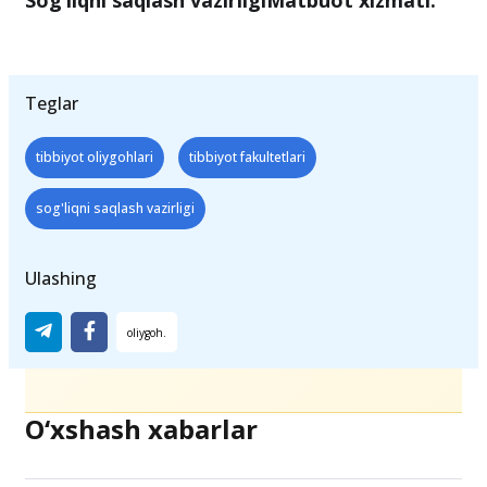
Teglar
tibbiyot oliygohlari
tibbiyot fakultetlari
sog'liqni saqlash vazirligi
Ulashing
O‘xshash xabarlar