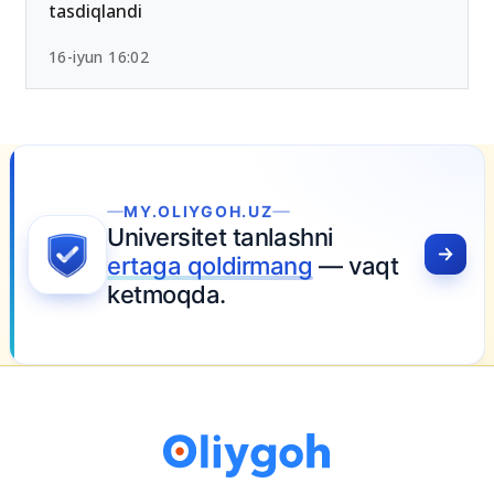
tasdiqlandi
16-iyun 16:02
YGOH.UZ
itet tanlashni
qoldirmang
— vaqt
da.