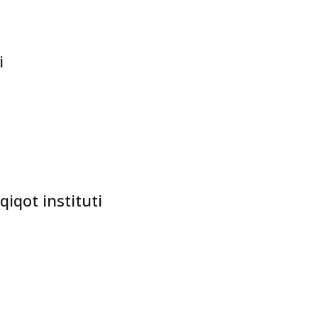
ity)
i
qiqot instituti