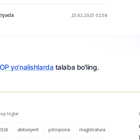
il beriladi
11-aprel 12:06
i bilasizmi?
22-avgust 09:17
nziyada
25.02.2025 02:58
Ariza topshiring