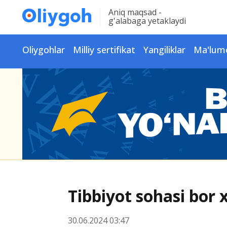
Aniq maqsad -
g'alabaga yetaklaydi
Oliygohlar
Milliy sertifikat
Yangiliklar
Ma'lum
Tibbiyot sohasi bor 
30.06.2024 03:47