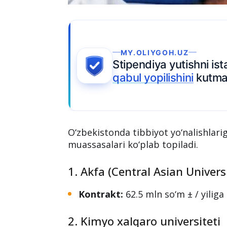
.OLIYGOH.UZ
endiya yutishni istasangiz,
Ariza topshir
l yopilishini
kutmang.
O‘zbekistonda tibbiyot yo‘nalishlarig
muassasalari ko‘plab topiladi.