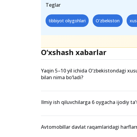
10. Markaziy Osiyo xalqaro tib
Kontrakt:
36.6 mln so‘m ± / yiliga
Teglar
tibbiyot oliygohlari
O'zbekiston
xus
O‘xshash xabarlar
Yaqin 5–10 yil ichida O‘zbekistondagi xusu
bilan nima bo‘ladi?