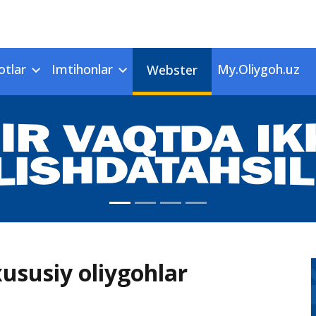
otlar
Imtihonlar
My.Oliygoh.uz
Webster
xususiy oliygohlar