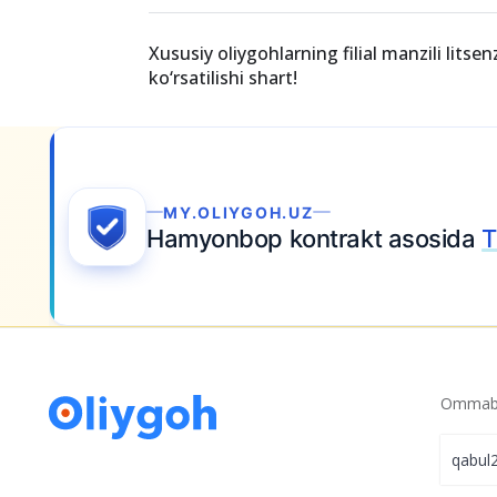
Ilmiy ish qiluvchilarga 6 oygacha ijodiy ta’t
Avtomobillar davlat raqamlaridagi harflarn
Xususiy oliygohlarning filial manzili litse
ko‘rsatilishi shart!
nalishlarda
talaba bo‘ling.