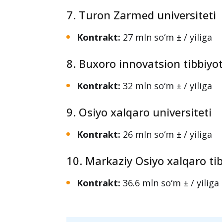
Kontrakt:
33 mln so‘m ± / yiliga
6. Impuls tibbiyot instituti
Kontrakt:
33 mln so‘m ± / yiliga
7. Turon Zarmed universiteti
Kontrakt:
27 mln so‘m ± / yiliga
8. Buxoro innovatsion tibbiyot
Kontrakt:
32 mln so‘m ± / yiliga
9. Osiyo xalqaro universiteti
Kontrakt:
26 mln so‘m ± / yiliga