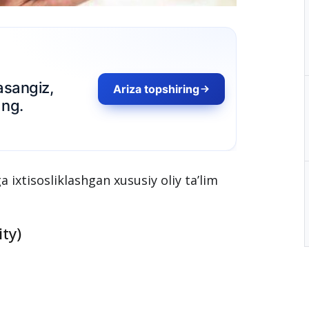
ing
a ixtisosliklashgan xususiy oliy ta’lim