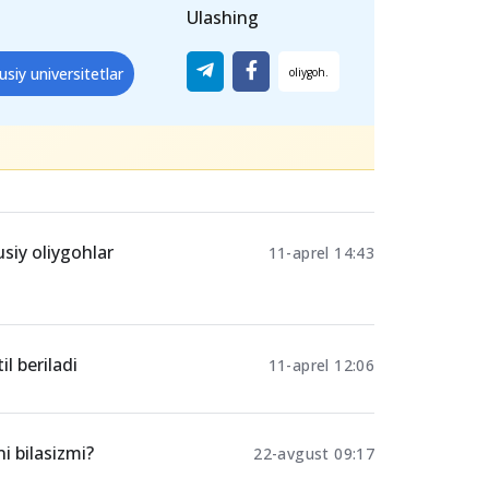
biyot universiteti
Ulashing
usiy universitetlar
siy oliygohlar
11-aprel 14:43