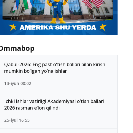
Ommabop
Qabul-2026: Eng past o‘tish ballari bilan kirish
mumkin bo‘lgan yo‘nalishlar
13-iyun 00:02
Ichki ishlar vazirligi Akademiyasi o‘tish ballari
2026 rasman e’lon qilindi
25-iyul 16:55