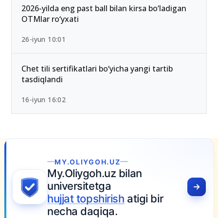
2026-yilda eng past ball bilan kirsa bo‘ladigan
OTMlar ro‘yxati
26-iyun 10:01
Chet tili sertifikatlari bo‘yicha yangi tartib
tasdiqlandi
16-iyun 16:02
MY.OLIYGOH.UZ
My.Oliygoh.uz bilan
universitetga
hujjat topshirish
atigi bir
necha daqiqa.