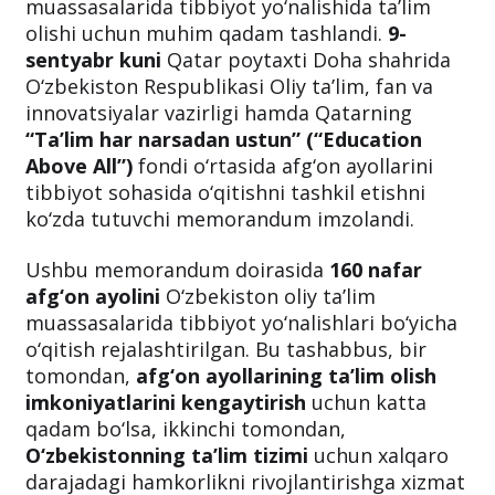
muassasalarida tibbiyot yo‘nalishida ta’lim
olishi uchun muhim qadam tashlandi.
9-
sentyabr kuni
Qatar poytaxti Doha shahrida
O‘zbekiston Respublikasi Oliy ta’lim, fan va
innovatsiyalar vazirligi hamda Qatarning
“Ta’lim har narsadan ustun” (“Education
Above All”)
fondi o‘rtasida afg‘on ayollarini
tibbiyot sohasida o‘qitishni tashkil etishni
ko‘zda tutuvchi memorandum imzolandi.
Ushbu memorandum doirasida
160 nafar
afg‘on ayolini
O‘zbekiston oliy ta’lim
muassasalarida tibbiyot yo‘nalishlari bo‘yicha
o‘qitish rejalashtirilgan. Bu tashabbus, bir
tomondan,
afg‘on ayollarining ta’lim olish
imkoniyatlarini kengaytirish
uchun katta
qadam bo‘lsa, ikkinchi tomondan,
O‘zbekistonning ta’lim tizimi
uchun xalqaro
darajadagi hamkorlikni rivojlantirishga xizmat