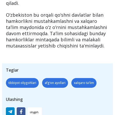
qiladi.
O‘zbekiston bu orqali qo‘shni davlatlar bilan
hamkorlikni mustahkamlashni va xalqaro
ta’lim maydonida o‘z o‘rnini mustahkamlashni
davom ettirmoqda. Ta’lim sohasidagi bunday
hamkorliklar mintaqada bilimli va malakali
mutaxassislar yetishib chiqishini ta’minlaydi.
Teglar
tibbiyot oliygohlari
afg‘on ayollari
xalqaro ta'lim
Ulashing