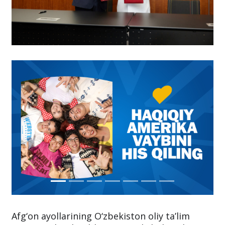
Afg‘on ayollarining O‘zbekiston oliy ta’lim