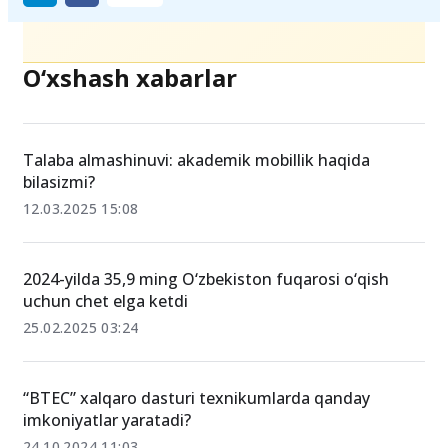
O‘xshash xabarlar
Talaba almashinuvi: akademik mobillik haqida
bilasizmi?
12.03.2025 15:08
2024-yilda 35,9 ming O‘zbekiston fuqarosi o‘qish
uchun chet elga ketdi
25.02.2025 03:24
“BTEC” xalqaro dasturi texnikumlarda qanday
imkoniyatlar yaratadi?
24.10.2024 11:03