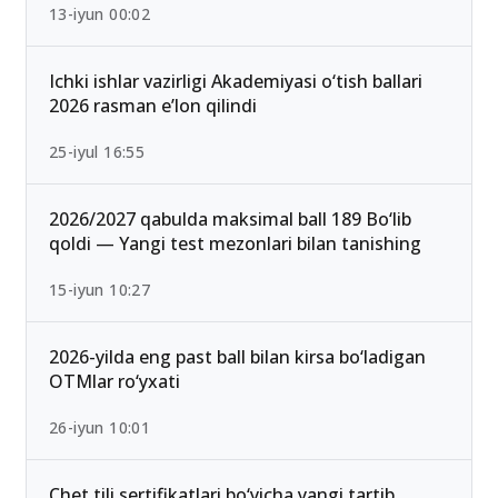
13-iyun 00:02
Ichki ishlar vazirligi Akademiyasi o‘tish ballari
2026 rasman e’lon qilindi
25-iyul 16:55
2026/2027 qabulda maksimal ball 189 Bo‘lib
qoldi — Yangi test mezonlari bilan tanishing
15-iyun 10:27
2026-yilda eng past ball bilan kirsa bo‘ladigan
OTMlar ro‘yxati
26-iyun 10:01
Chet tili sertifikatlari bo‘yicha yangi tartib