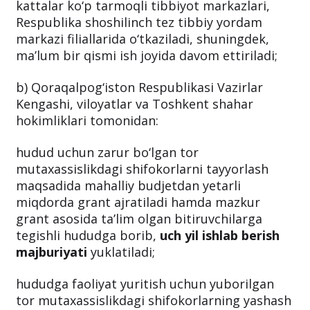
kattalar ko‘p tarmoqli tibbiyot markazlari,
Respublika shoshilinch tez tibbiy yordam
markazi filiallarida o‘tkaziladi, shuningdek,
ma’lum bir qismi ish joyida davom ettiriladi;
b) Qoraqalpog‘iston Respublikasi Vazirlar
Kengashi, viloyatlar va Toshkent shahar
hokimliklari tomonidan:
hudud uchun zarur bo‘lgan tor
mutaxassislikdagi shifokorlarni tayyorlash
maqsadida mahalliy budjetdan yetarli
miqdorda grant ajratiladi hamda mazkur
grant asosida ta’lim olgan bitiruvchilarga
tegishli hududga borib,
uch yil ishlab berish
majburiyati
yuklatiladi;
hududga faoliyat yuritish uchun yuborilgan
tor mutaxassislikdagi shifokorlarning yashash