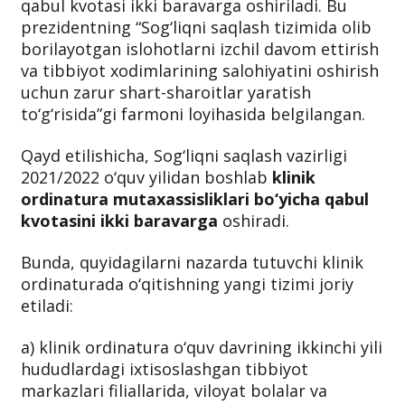
qabul kvotasi ikki baravarga oshiriladi. Bu
prezidentning “Sog‘liqni saqlash tizimida olib
borilayotgan islohotlarni izchil davom ettirish
va tibbiyot xodimlarining salohiyatini oshirish
uchun zarur shart-sharoitlar yaratish
to‘g‘risida”gi farmoni loyihasida belgilangan.
Qayd etilishicha, Sog‘liqni saqlash vazirligi
2021/2022 o‘quv yilidan boshlab
klinik
ordinatura mutaxassisliklari bo‘yicha qabul
kvotasini ikki baravarga
oshiradi.
Bunda, quyidagilarni nazarda tutuvchi klinik
ordinaturada o‘qitishning yangi tizimi joriy
etiladi:
a) klinik ordinatura o‘quv davrining ikkinchi yili
hududlardagi ixtisoslashgan tibbiyot
markazlari filiallarida, viloyat bolalar va