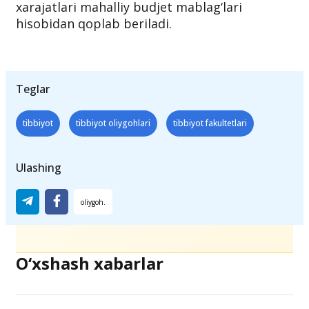
xarajatlari mahalliy budjet mablag‘lari
hisobidan qoplab beriladi.
Teglar
tibbiyot
tibbiyot oliygohlari
tibbiyot fakultetlari
Ulashing
O‘xshash xabarlar