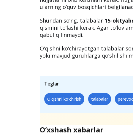
muassasalariga
o‘z o‘qishini ko‘chir
o‘tkazayotgan oliy ta’lim muassasa
bilan birga, davlat oliygohidan bosh
ko‘chirayotgan talabalar ham xuddi s
Aloqa xatini olgan talabalar
10 kun i
hujjatlarni olib kelishlari kerak. Huj
ularning o‘quv bosqichlari belgilanad
Shundan so‘ng, talabalar
15-oktyab
qismini to‘lashi kerak. Agar to‘lov a
qabul qilinmaydi.
O‘qishni ko‘chirayotgan talabalar so
yoki mavjud guruhlarga qo‘shilishi 
Teglar