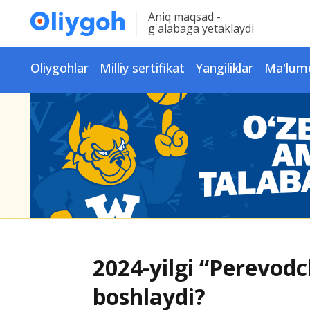
Aniq maqsad -
g'alabaga yetaklaydi
Oliygohlar
Milliy sertifikat
Yangiliklar
Ma'lum
2024-yilgi “Perevodc
boshlaydi?