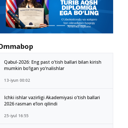
Ommabop
Qabul-2026: Eng past o‘tish ballari bilan kirish
mumkin bo‘lgan yo‘nalishlar
13-iyun 00:02
Ichki ishlar vazirligi Akademiyasi o‘tish ballari
2026 rasman e’lon qilindi
25-iyul 16:55