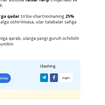
ayotgan talabalar, avvalo, ko‘chirib
sidan
aloqa xatini
olishlari kerak. Shu
qa bir oliygohga o‘qishini
hunday qilishlari lozim.
chida
avvalgi o‘qish joyidan kerakli
jatlar asosida
fanlar farqi
chiqariladi va
i.
rga qadar
to‘lov-shartnomaning
25%
malga oshirilmasa, ular talabalar safiga
niga qarab, ularga yangi guruh ochilishi
mumkin.
Ulashing