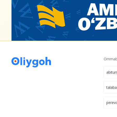
2026-yilda o‘qishni ko‘chirish o‘tish balla
o‘zgardi?
Ommabo
abitur