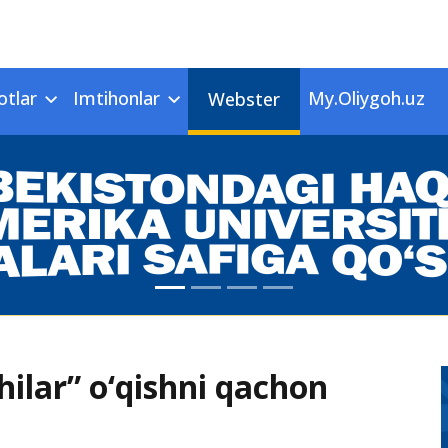
otlar
Imtihonlar
My.Oliygoh.uz
Webster
hilar” o‘qishni qachon