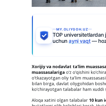
MY.OLIYGOH.UZ
TOP universitetlardan j
uchun
ayni vaqt
— hozi
Xorijiy va nodavlat ta’lim muassasa