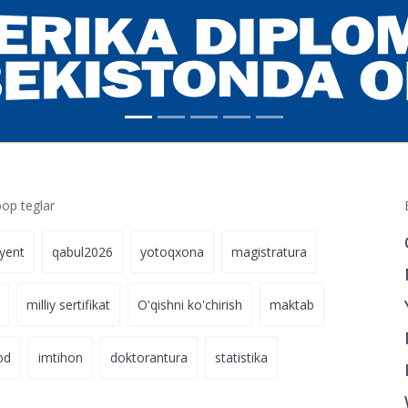
ri qanday
13-iyul 13:50
p teglar
iyent
qabul2026
yotoqxona
magistratura