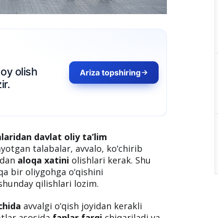
oy olish
Ariza topshiring
r.
laridan davlat oliy ta’lim