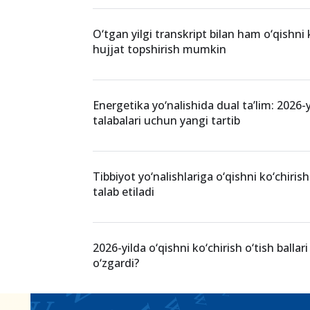
O'qishni ko'chirish
talabalar
perevod
O‘xshash xabarlar
O‘tgan yilgi transkript bilan ham o‘qishni 
hujjat topshirish mumkin
Energetika yo‘nalishida dual ta’lim: 2026-
talabalari uchun yangi tartib
Tibbiyot yo‘nalishlariga o‘qishni ko‘chiris
talab etiladi