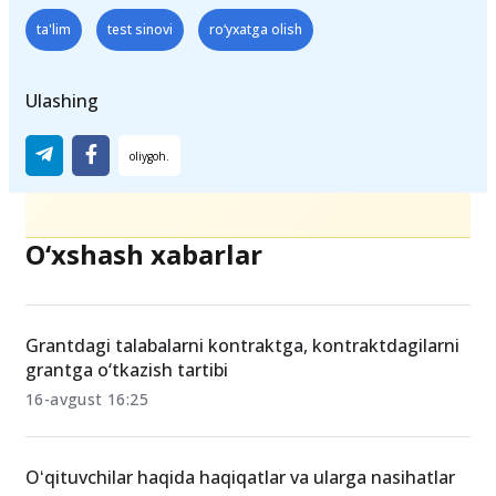
ta'lim
test sinovi
ro‘yxatga olish
Ulashing
O‘xshash xabarlar
Grantdagi talabalarni kontraktga, kontraktdagilarni
grantga o‘tkazish tartibi
16-avgust 16:25
Oʻqituvchilar haqida haqiqatlar va ularga nasihatlar