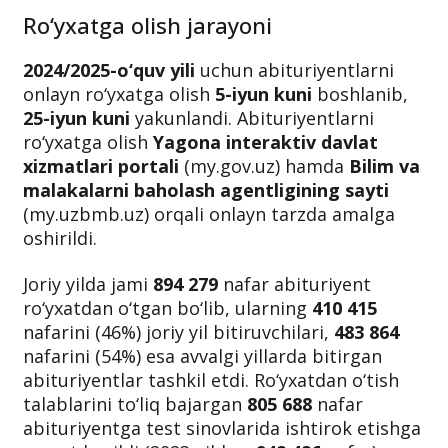
Ro‘yxatga olish jarayoni
2024/2025-o‘quv yili
uchun abituriyentlarni
onlayn ro‘yxatga olish
5-iyun kuni
boshlanib,
25-iyun kuni
yakunlandi. Abituriyentlarni
ro‘yxatga olish
Yagona interaktiv davlat
xizmatlari portali
(my.gov.uz) hamda
Bilim va
malakalarni baholash agentligining sayti
(my.uzbmb.uz) orqali onlayn tarzda amalga
oshirildi.
Joriy yilda jami
894 279
nafar abituriyent
ro‘yxatdan o‘tgan bo‘lib, ularning
410 415
nafarini (46%) joriy yil bitiruvchilari,
483 864
nafarini (54%) esa avvalgi yillarda bitirgan
abituriyentlar tashkil etdi. Ro‘yxatdan o‘tish
talablarini to‘liq bajargan
805 688
nafar
abituriyentga test sinovlarida ishtirok etishga