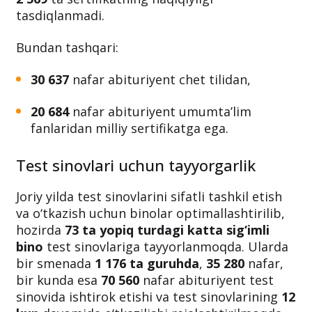
tasdiqlanmadi.
Bundan tashqari:
30 637
nafar abituriyent chet tilidan,
20 684
nafar abituriyent umumta’lim
fanlaridan milliy sertifikatga ega.
Test sinovlari uchun tayyorgarlik
Joriy yilda test sinovlarini sifatli tashkil etish
va o‘tkazish uchun binolar optimallashtirilib,
hozirda
73 ta yopiq turdagi katta sig‘imli
bino
test sinovlariga tayyorlanmoqda. Ularda
bir smenada
1 176 ta guruhda
,
35 280
nafar,
bir kunda esa
70 560
nafar abituriyent test
sinovida ishtirok etishi va test sinovlarining
12