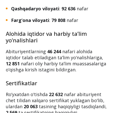
Qashqadaryo viloyati
:
92 636
nafar
Farg‘ona viloyati
:
79 808
nafar
Alohida iqtidor va harbiy ta’lim
yo‘nalishlari
Abituriyentlarning
46 244
nafari alohida
iqtidor talab etiladigan ta’lim yo‘nalishlariga,
12 851
nafari oliy harbiy ta’lim muassasalariga
o‘qishga kirish istagini bildirgan.
Sertifikatlar
Ro‘yxatdan o‘tishda
22 632
nafar abituriyent
chet tilidan xalqaro sertifikat yuklagan bo‘lib,
ulardan
20 063
tasining haqiqiyligi tasdiqlandi,
2 569
ta sertifikatning haqiqiyligi