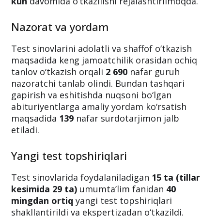
kun
davomida o‘tkazilishi rejalashtirilmoqda.
Nazorat va yordam
Test sinovlarini adolatli va shaffof o‘tkazish
maqsadida keng jamoatchilik orasidan ochiq
tanlov o‘tkazish orqali
2 690
nafar guruh
nazoratchi tanlab olindi. Bundan tashqari
gapirish va eshitishda nuqsoni bo‘lgan
abituriyentlarga amaliy yordam ko‘rsatish
maqsadida
139
nafar surdotarjimon jalb
etiladi.
Yangi test topshiriqlari
Test sinovlarida foydalaniladigan
15 ta (tillar
kesimida 29 ta)
umumta’lim fanidan
40
mingdan ortiq
yangi test topshiriqlari
shakllantirildi va ekspertizadan o‘tkazildi.