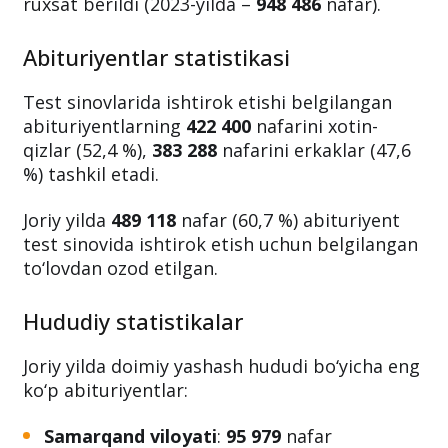
ruxsat berildi (2023-yilda –
948 486
nafar).
Abituriyentlar statistikasi
Test sinovlarida ishtirok etishi belgilangan
abituriyentlarning
422 400
nafarini xotin-
qizlar (52,4 %),
383 288
nafarini erkaklar (47,6
%) tashkil etadi.
Joriy yilda
489 118
nafar (60,7 %) abituriyent
test sinovida ishtirok etish uchun belgilangan
to‘lovdan ozod etilgan.
Hududiy statistikalar
Joriy yilda doimiy yashash hududi bo‘yicha eng
ko‘p abituriyentlar:
Samarqand viloyati
:
95 979
nafar