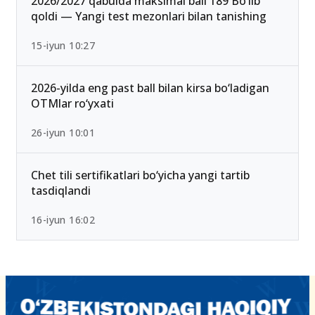
2026/2027 qabulda maksimal ball 189 Bo‘lib
qoldi — Yangi test mezonlari bilan tanishing
15-iyun 10:27
2026-yilda eng past ball bilan kirsa bo‘ladigan
OTMlar ro‘yxati
26-iyun 10:01
Chet tili sertifikatlari bo‘yicha yangi tartib
tasdiqlandi
16-iyun 16:02