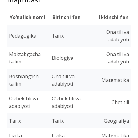
Namuna yo‘nalishlar va fanlar
majmuasi
Yo‘nalish nomi
Birinchi fan
Ikkinchi fan
Ona tili va
Pedagogika
Tarix
adabiyoti
Maktabgacha
Ona tili va
Biologiya
ta’lim
adabiyoti
Boshlang‘ich
Ona tili va
Matematika
ta’lim
adabiyoti
O‘zbek tili va
O‘zbek tili va
Chet tili
adabiyoti
adabiyoti