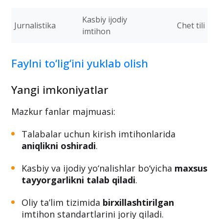
Tarix
Tarix
Geografiya
Fizika
Fizika
Matematika
Kasbiy ijodiy
Jurnalistika
Chet tili
imtihon
Faylni to‘lig‘ini yuklab olish
Yangi imkoniyatlar
Mazkur fanlar majmuasi:
Talabalar uchun kirish imtihonlarida
aniqlikni oshiradi
.
Kasbiy va ijodiy yo‘nalishlar bo‘yicha
maxsus
tayyorgarlikni talab qiladi
.