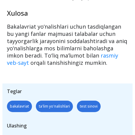
Oliy ta’lim tizimida
birxillashtirilgan
imtihon standartlarini joriy qiladi.
Xulosa
Bakalavriat yo‘nalishlari uchun tasdiqlangan
bu yangi fanlar majmuasi talabalar uchun
tayyorgarlik jarayonini soddalashtiradi va aniq
yo‘nalishlarga mos bilimlarni baholashga
imkon beradi. To‘liq ma’lumot bilan
rasmiy
veb-sayt
orqali tanishishingiz mumkin.
Teglar
bakalavriat
ta'lim yo'nalishlari
test sinovi