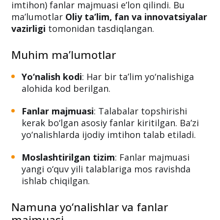
muassasalarining 2025/2026-o‘quv yili qabuli
uchun
bakalavriat ta’lim yo‘nalishlari
va
ularga mos test sinovi (yoki kasbiy ijodiy
imtihon) fanlar majmuasi e’lon qilindi. Bu
ma’lumotlar
Oliy ta’lim, fan va innovatsiyalar
vazirligi
tomonidan tasdiqlangan.
Muhim ma’lumotlar
Yo‘nalish kodi
: Har bir ta’lim yo‘nalishiga
alohida kod berilgan.
Fanlar majmuasi
: Talabalar topshirishi
kerak bo‘lgan asosiy fanlar kiritilgan. Ba’zi
yo‘nalishlarda ijodiy imtihon talab etiladi.
Moslashtirilgan tizim
: Fanlar majmuasi
yangi o‘quv yili talablariga mos ravishda
ishlab chiqilgan.