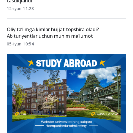
2026/2027-o‘quv yili uchun davlat granti kvotalari
tasdiqlandi
12-iyun 11:28
Oliy ta’limga kimlar hujjat topshira oladi?
Abituriyentlar uchun muhim ma’lumot
05-iyun 10:54