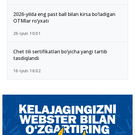
qoldi — Yangi test mezonlari bilan tanishing
15-iyun 10:27
2026-yilda eng past ball bilan kirsa bo‘ladigan
OTMlar ro‘yxati
26-iyun 10:01
Chet tili sertifikatlari bo‘yicha yangi tartib
tasdiqlandi
16-iyun 16:02