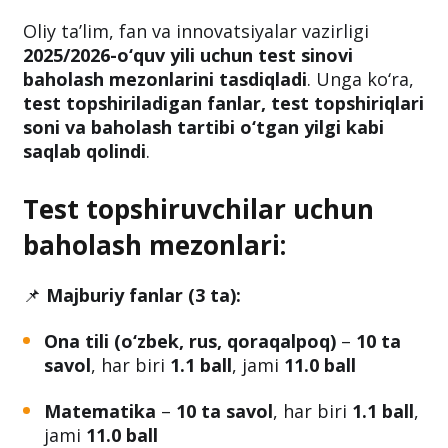
maksimal ball 189 bo‘lib
qoladi
Oliy ta’lim, fan va innovatsiyalar vazirligi
2025/2026-o‘quv yili uchun test sinovi
baholash mezonlarini tasdiqladi
. Unga ko‘ra,
test topshiriladigan fanlar, test topshiriqlari
soni va baholash tartibi o‘tgan yilgi kabi
saqlab qolindi
.
Test topshiruvchilar uchun
baholash mezonlari:
📌
Majburiy fanlar (3 ta):
Ona tili (o‘zbek, rus, qoraqalpoq)
–
10 ta
savol
, har biri
1.1 ball
, jami
11.0 ball