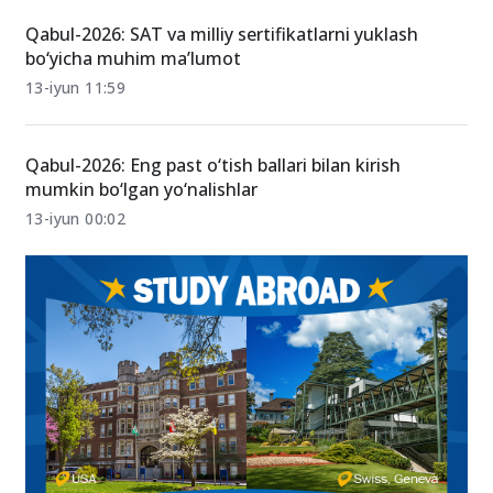
mavzulardan tushadi?
14-iyun 16:32
Qabul-2026: SAT va milliy sertifikatlarni yuklash
bo‘yicha muhim ma’lumot
13-iyun 11:59
Qabul-2026: Eng past o‘tish ballari bilan kirish
mumkin bo‘lgan yo‘nalishlar
13-iyun 00:02