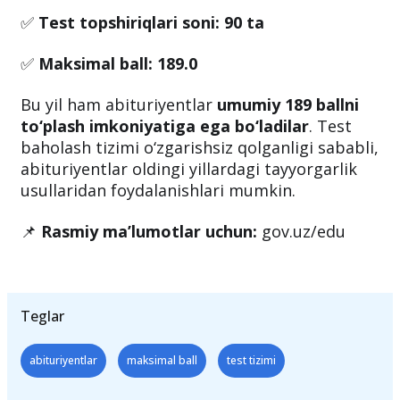
📌
Umumiy hisobda:
✅
Test topshiriladigan fanlar soni:
5 ta
✅
Test topshiriqlari soni:
90 ta
✅
Maksimal ball:
189.0
Bu yil ham abituriyentlar
umumiy 189 ballni
to‘plash imkoniyatiga ega bo‘ladilar
. Test
baholash tizimi o‘zgarishsiz qolganligi sababli,
abituriyentlar oldingi yillardagi tayyorgarlik
usullaridan foydalanishlari mumkin.
📌
Rasmiy ma’lumotlar uchun:
gov.uz/edu
Teglar