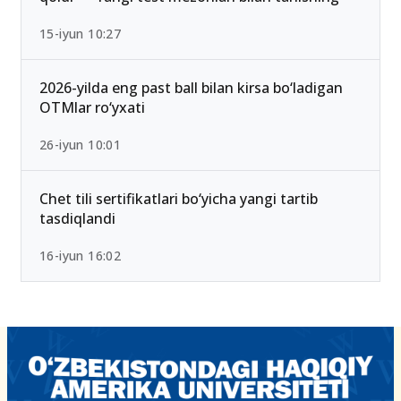
2026/2027 qabulda maksimal ball 189 Bo‘lib
qoldi — Yangi test mezonlari bilan tanishing
15-iyun 10:27
2026-yilda eng past ball bilan kirsa bo‘ladigan
OTMlar ro‘yxati
26-iyun 10:01
Chet tili sertifikatlari bo‘yicha yangi tartib
tasdiqlandi
16-iyun 16:02