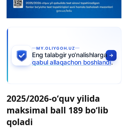
OLIYGOH.UZ
alabgir yo‘nalishlarga
l allaqachon boshlandi
.
2025/2026-o‘quv yilida