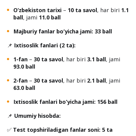
Matematika
–
10 ta savol
, har biri
1.1 ball
,
jami
11.0 ball
O‘zbekiston tarixi
–
10 ta savol
, har biri
1.1
ball
, jami
11.0 ball
Majburiy fanlar bo‘yicha jami:
33 ball
📌
Ixtisoslik fanlari (2 ta):
1-fan
–
30 ta savol
, har biri
3.1 ball
, jami
93.0 ball
2-fan
–
30 ta savol
, har biri
2.1 ball
, jami
63.0 ball
Ixtisoslik fanlari bo‘yicha jami:
156 ball