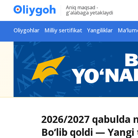
Aniq maqsad -
g'alabaga yetaklaydi
Oliygohlar
Milliy sertifikat
Yangiliklar
Ma'lum
2026/2027 qabulda m
Bo‘lib qoldi — Yangi