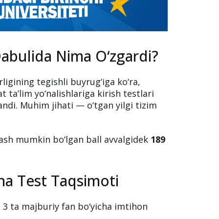
Qabulida Nima O‘zgardi?
rligining tegishli buyrug‘iga ko‘ra,
t ta’lim yo‘nalishlariga kirish testlari
ndi. Muhim jihati — o‘tgan yilgi tizim
lash mumkin bo‘lgan ball avvalgidek
189
cha Test Taqsimoti
 3 ta majburiy fan bo‘yicha imtihon