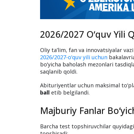
2026/2027 O‘quv Yili 
Oliy ta’lim, fan va innovatsiyalar vazi
2026/2027-o‘quv yili uchun
bakalavria
bo‘yicha baholash mezonlari tasdiqla
saqlanib qoldi.
Abituriyentlar uchun maksimal to‘p
ball
etib belgilandi.
Majburiy Fanlar Bo‘yi
Barcha test topshiruvchilar quyidagi
topshiradi: