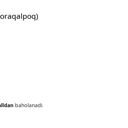
 qoraqalpoq)
alldan
baholanadi.