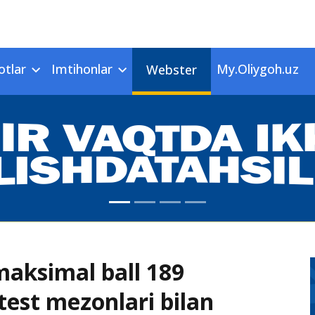
otlar
Imtihonlar
My.Oliygoh.uz
Webster
aksimal ball 189
 test mezonlari bilan