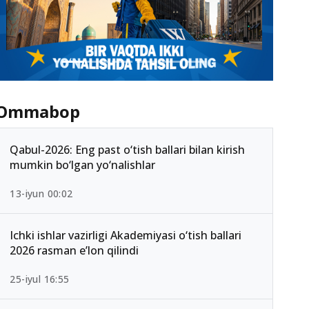
Ommabop
Qabul-2026: Eng past o‘tish ballari bilan kirish
mumkin bo‘lgan yo‘nalishlar
13-iyun 00:02
Ichki ishlar vazirligi Akademiyasi o‘tish ballari
2026 rasman e’lon qilindi
25-iyul 16:55