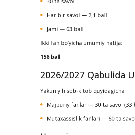
30 ta savol
Har bir savol — 2,1 ball
Jami — 63 ball
Ikki fan bo‘yicha umumiy natija:
156 ball
2026/2027 Qabulida U
Yakuniy hisob-kitob quyidagicha:
Majburiy fanlar — 30 ta savol (33 b
Mutaxassislik fanlari — 60 ta savol