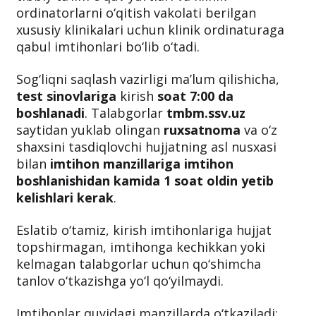
ordinatorlarni o‘qitish vakolati berilgan
xususiy klinikalari uchun klinik ordinaturaga
qabul imtihonlari bo‘lib o‘tadi.
Sog‘liqni saqlash vazirligi ma’lum qilishicha,
test sinovlariga
kirish
soat 7:00 da
boshlanadi
. Talabgorlar
tmbm.ssv.uz
saytidan yuklab olingan
ruxsatnoma
va o‘z
shaxsini tasdiqlovchi hujjatning asl nusxasi
bilan
imtihon manzillariga imtihon
boshlanishidan kamida 1 soat oldin yetib
kelishlari kerak
.
Eslatib o‘tamiz, kirish imtihonlariga hujjat
topshirmagan, imtihonga kechikkan yoki
kelmagan talabgorlar uchun qo‘shimcha
tanlov o‘tkazishga yo‘l qo‘yilmaydi.
Imtihonlar quyidagi manzillarda o‘tkaziladi: