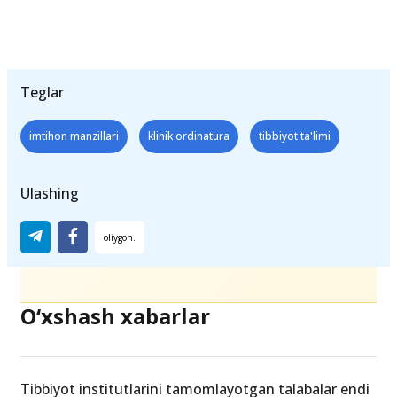
Teglar
imtihon manzillari
klinik ordinatura
tibbiyot ta'limi
Ulashing
O‘xshash xabarlar
Tibbiyot institutlarini tamomlayotgan talabalar endi