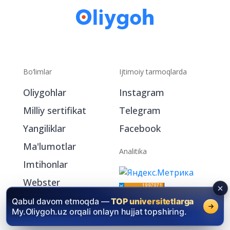
Bo‘limlar
Ijtimoiy tarmoqlarda
Oliygohlar
Instagram
Milliy sertifikat
Telegram
Yangiliklar
Facebook
Ma'lumotlar
Analitika
Imtihonlar
Webster
My.Oliygoh.uz
Qabul davom etmoqda —
TOP universitetlarga
My.Oliygoh.uz orqali onlayn hujjat topshiring.