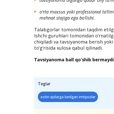
tavsiyanoma olgunga qadar oliy ta’li
o‘rta maxsus yoki professional ta’lim
mehnat stajiga ega bo‘lishi.
Talabgorlar tomonidan taqdim etilga
Ishchi guruhlari tomonidan o‘rnatilga
chiqiladi va tavsiyanoma berish yoki
to‘g‘risida xulosa qabul qilinadi.
Tavsiyanoma ball qo‘shib bermaydi
Teglar
xotin-qizlarga berilgan imtiyozlar