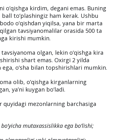
i o‘qishga kirdim, degani emas. Buning
q ball to‘plashingiz ham kerak. Ushbu
bodo o‘qishdan yiqilsa, yana bir marta
qilgan tavsiyanomalilar orasida 500 ta
shga kirishi mumkin.
tavsiyanoma olgan, lekin o‘qishga kira
hirishi shart emas. Oxirgi 2 yilda
ega, o‘sha bilan topshirishlari mumkin.
noma olib, o‘qishga kirganlarning
an, yaʼni kuygan bo‘ladi.
r quyidagi mezonlarning barchasiga
 bo‘yicha mutaxassislikka ega bo‘lishi;