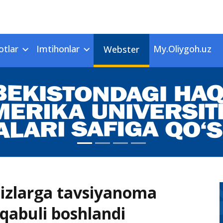
otlar
Imtihonlar
My.Oliygoh.uz
Webster
n-qizlarga tavsiyanoma
 qabuli boshlandi