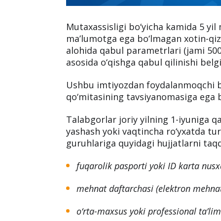
Mutaxassisligi bo‘yicha kamida 5 yil
ma’lumotga ega bo‘lmagan xotin-qizl
alohida qabul parametrlari (jami 500
asosida o‘qishga qabul qilinishi belg
Ushbu imtiyozdan foydalanmoqchi bo‘
qo‘mitasining tavsiyanomasiga ega bo
Talabgorlar joriy yilning 1-iyuniga q
yashash yoki vaqtincha ro‘yxatda tur
guruhlariga quyidagi hujjatlarni taq
fuqarolik pasporti yoki ID karta nusx
mehnat daftarchasi (elektron mehnat
o‘rta-maxsus yoki professional ta’li