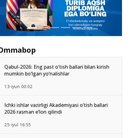
Ommabop
Qabul-2026: Eng past o‘tish ballari bilan kirish
mumkin bo‘lgan yo‘nalishlar
13-iyun 00:02
Ichki ishlar vazirligi Akademiyasi o‘tish ballari
2026 rasman e’lon qilindi
25-iyul 16:55