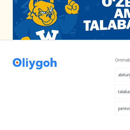
Ommabo
abitur
talaba
perev