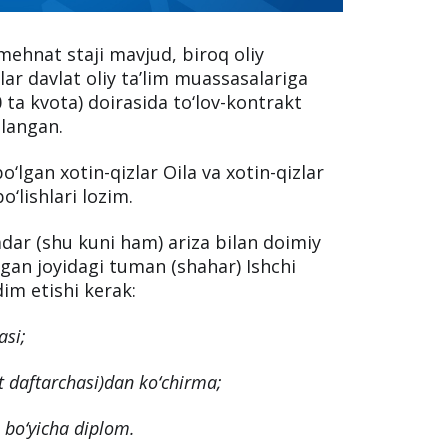
 mehnat staji mavjud, biroq oliy
ar davlat oliy ta’lim muassasalariga
 ta kvota) doirasida to‘lov-kontrakt
ilangan.
lgan xotin-qizlar Oila va xotin-qizlar
‘lishlari lozim.
adar (shu kuni ham) ariza bilan doimiy
gan joyidagi tuman (shahar) Ishchi
dim etishi kerak:
asi;
 daftarchasi)dan ko‘chirma;
m bo‘yicha diplom.