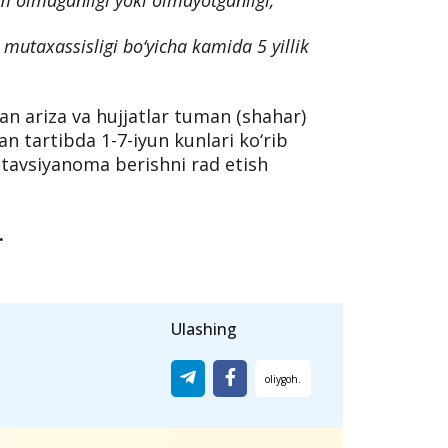
m olmaganligi yoki olmayotganligi;
 mutaxassisligi bo‘yicha kamida 5 yillik
n ariza va hujjatlar tuman (shahar)
n tartibda 1-7-iyun kunlari ko‘rib
 tavsiyanoma berishni rad etish
.
Ulashing