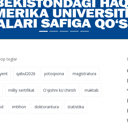
p teglar
iyent
qabul2026
yotoqxona
magistratura
milliy sertifikat
O'qishni ko'chirish
maktab
od
imtihon
doktorantura
statistika