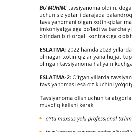
BU MUHIM:
tavsiyanoma oldim, degan
uchun siz yetarli darajada balandro
tavsiyanomani olgan xotin-qizlar ma
imkoniyatga ega bo‘ladi va barcha yi
o‘rindan biri orqali kontraktga o‘qi
ESLATMA:
2022 hamda 2023-yillarda 
olmagan xotin-qizlar yana hujjat tops
olingan tavsiyanoma haliyam kuchga 
ESLATMA-2:
O‘tgan yillarda tavsiya
tavsiyanomasi esa o‘z kuchini yo‘qotg
Tavsiyanoma olish uchun talabgorla
muvofiq kelishi kerak:
o‘rta maxsus yoki professional ta’lim