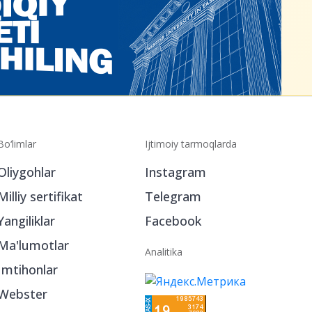
Bo‘limlar
Ijtimoiy tarmoqlarda
Oliygohlar
Instagram
Milliy sertifikat
Telegram
Yangiliklar
Facebook
Ma'lumotlar
Analitika
Imtihonlar
Webster