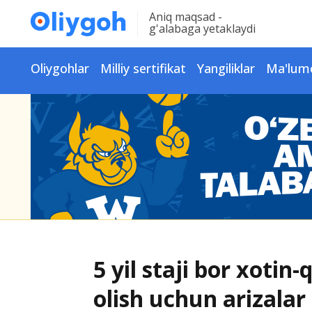
Aniq maqsad -
g'alabaga yetaklaydi
Oliygohlar
Milliy sertifikat
Yangiliklar
Ma'lum
5 yil staji bor xoti
olish uchun arizalar