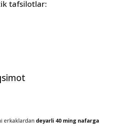
ik tafsilotlar:
qsimot
oni erkaklardan
deyarli 40 ming nafarga