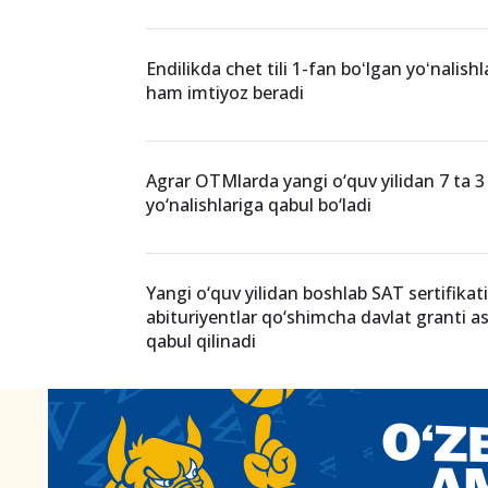
Endilikda chet tili 1-fan boʻlgan yoʻnalish
ham imtiyoz beradi
Agrar OTMlarda yangi o‘quv yilidan 7 ta 3 y
yo‘nalishlariga qabul bo‘ladi
Yangi o‘quv yilidan boshlab SAT sertifikat
abituriyentlar qo‘shimcha davlat granti a
qabul qilinadi