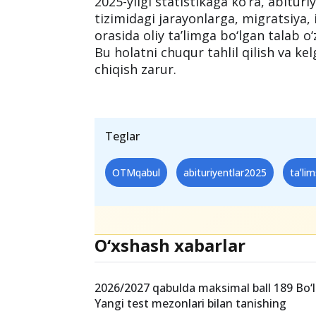
2025-yilgi statistikaga ko‘ra, abitur
tizimidagi jarayonlarga, migratsiya, 
orasida oliy ta’limga bo‘lgan talab o
Bu holatni chuqur tahlil qilish va kel
chiqish zarur.
Teglar
OTMqabul
abituriyentlar2025
taʼlim
O‘xshash xabarlar
2026/2027 qabulda maksimal ball 189 Bo‘l
Yangi test mezonlari bilan tanishing