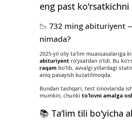
eng past ko‘rsatkichni
📉 732 ming abituriyent 
nimada?
2025-yil oliy ta’lim muassasalariga 
abituriyent
ro‘yxatdan o‘tdi. Bu ko‘
raqam
bo‘lib, avvalgi yillardagi stat
aniq pasayish kuzatilmoqda.
Bundan tashqari, test sinovlarida is
mumkin, chunki
to‘lovni amalga os
📚 Ta’lim tili bo‘yicha 