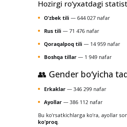
Hozirgi ro‘yxatdagi statist
O‘zbek tili
— 644 027 nafar
Rus tili
— 71 476 nafar
Qoraqalpoq tili
— 14 959 nafar
Boshqa tillar
— 1 949 nafar
👥 Gender bo‘yicha ta
Erkaklar
— 346 299 nafar
Ayollar
— 386 112 nafar
Bu ko‘rsatkichlarga ko‘ra, ayollar s
ko‘proq
.