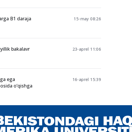
larga B1 daraja
15-may 08:26
illik bakalavr
23-aprel 11:06
iga ega
16-aprel 15:39
sosida o‘qishga