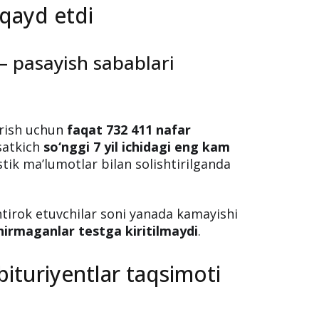
 qayd etdi
— pasayish sabablari
kirish uchun
faqat 732 411 nafar
rsatkich
so‘nggi 7 yil ichidagi eng kam
istik ma’lumotlar bilan solishtirilganda
htirok etuvchilar soni yanada kamayishi
hirmaganlar testga kiritilmaydi
.
abituriyentlar taqsimoti