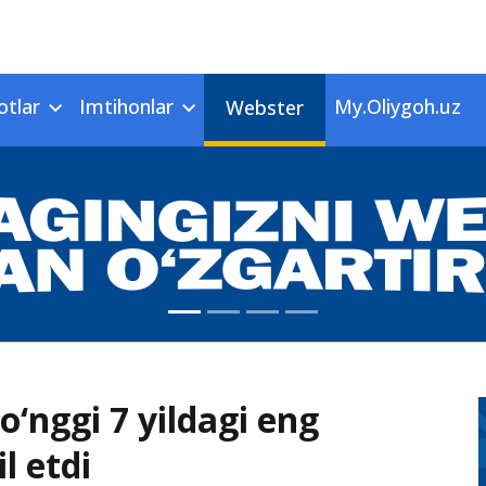
otlar
Imtihonlar
My.Oliygoh.uz
Webster
o‘nggi 7 yildagi eng
l etdi