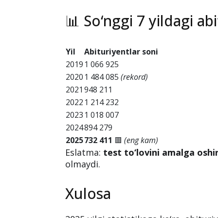
📊 So‘nggi 7 yildagi ab
Yil
Abituriyentlar soni
2019
1 066 925
2020
1 484 085
(rekord)
2021
948 211
2022
1 214 232
2023
1 018 007
2024
894 279
2025
732 411
🟥
(eng kam)
Eslatma:
test to‘lovini amalga osh
olmaydi.
Xulosa