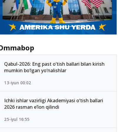
Ommabop
Qabul-2026: Eng past o‘tish ballari bilan kirish
mumkin bo‘lgan yo‘nalishlar
13-iyun 00:02
Ichki ishlar vazirligi Akademiyasi o‘tish ballari
2026 rasman e’lon qilindi
25-iyul 16:55