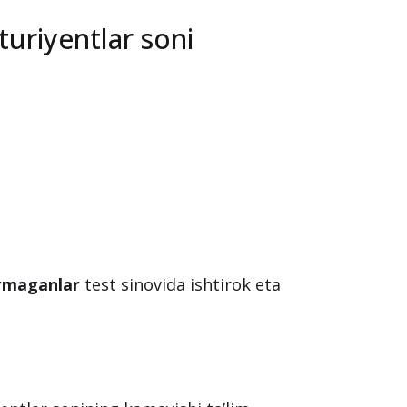
ituriyentlar soni
irmaganlar
test sinovida ishtirok eta