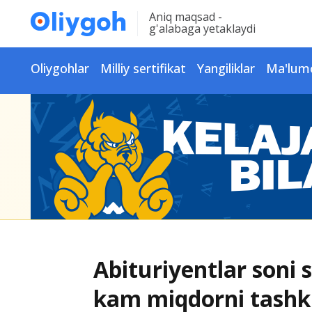
Aniq maqsad -
g'alabaga yetaklaydi
Oliygohlar
Milliy sertifikat
Yangiliklar
Ma'lum
Abituriyentlar soni s
kam miqdorni tashki