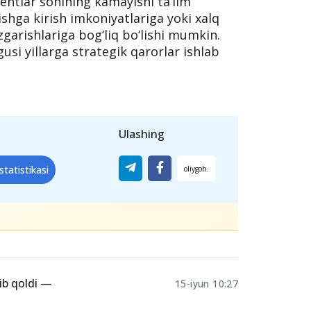
iyentlar sonining kamayishi ta’lim
ishga kirish imkoniyatlariga yoki xalq
‘zgarishlariga bog‘liq bo‘lishi mumkin.
gusi yillarga strategik qarorlar ishlab
Ulashing
statistikasi
ib qoldi —
15-iyun 10:27