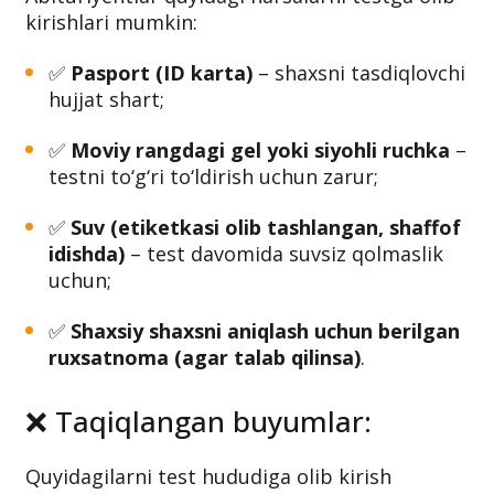
📌 Ruxsat etilgan buyumlar:
Abituriyentlar quyidagi narsalarni testga olib
kirishlari mumkin:
✅
Pasport (ID karta)
– shaxsni tasdiqlovchi
hujjat shart;
✅
Moviy rangdagi gel yoki siyohli ruchka
–
testni to‘g‘ri to‘ldirish uchun zarur;
✅
Suv (etiketkasi olib tashlangan, shaffof
idishda)
– test davomida suvsiz qolmaslik
uchun;
✅
Shaxsiy shaxsni aniqlash uchun berilgan
ruxsatnoma (agar talab qilinsa)
.