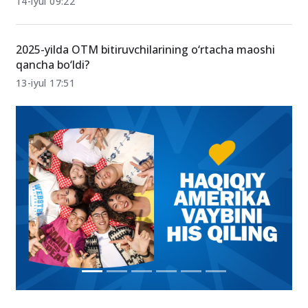
Ilm-fan sohasida qanday o‘zgarishlar kutilmoqda?
Prezident yangi takliflarni ko‘rib chiqdi
14-iyul 09:22
2025-yilda OTM bitiruvchilarining o‘rtacha maoshi
qancha bo‘ldi?
13-iyul 17:51