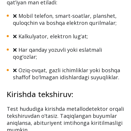
❌ Taqiqlangan buyumlar:
Quyidagilarni test hududiga olib kirish
qat’iyan man etiladi:
❌ Mobil telefon, smart-soatlar, planshet,
quloqchin va boshqa elektron qurilmalar;
❌ Kalkulyator, elektron lug‘at;
❌ Har qanday yozuvli yoki eslatmali
qog‘ozlar;
❌ Oziq-ovqat, gazli ichimliklar yoki boshqa
shaffof bo‘lmagan idishlardagi suyuqliklar.
Kirishda tekshiruv:
Test hududiga kirishda metallodetektor orqali