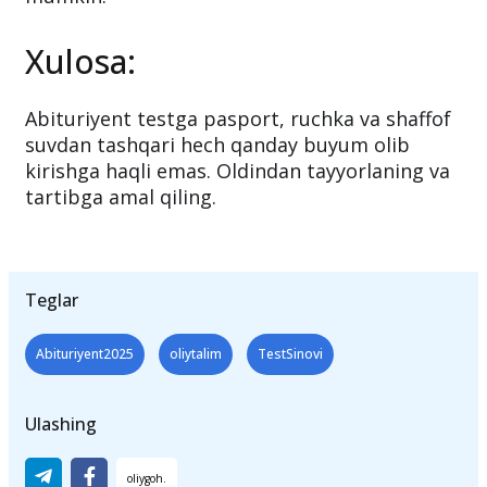
tekshiruvdan o‘tasiz. Taqiqlangan buyumlar
aniqlansa, abituriyent imtihonga kiritilmasligi
mumkin.
Xulosa:
Abituriyent testga pasport, ruchka va shaffof
suvdan tashqari hech qanday buyum olib
kirishga haqli emas. Oldindan tayyorlaning va
tartibga amal qiling.
Teglar
Abituriyent2025
oliytalim
TestSinovi