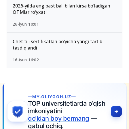
15-iyun 10:27
2026-yilda eng past ball bilan kirsa bo‘ladigan
OTMlar ro‘yxati
26-iyun 10:01
Chet tili sertifikatlari bo‘yicha yangi tartib
tasdiqlandi
16-iyun 16:02
.OLIYGOH.UZ
 universitetlarda o‘qish