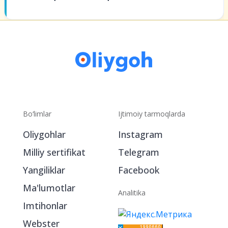
oniyatini
ldan boy bermang
—
ul ochiq.
Bo‘limlar
Ijtimoiy tarmoqlarda
Oliygohlar
Instagram