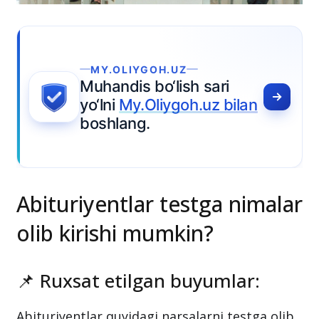
MY.OLIYGOH.UZ
uhandis bo‘lish sari
o‘lni
My.Oliygoh.uz bilan
oshlang.
Abituriyentlar testga nimalar
olib kirishi mumkin?