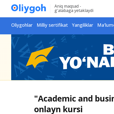
Aniq maqsad -
g'alabaga yetaklaydi
Oliygohlar
Milliy sertifikat
Yangiliklar
Ma'lum
"Academic and busin
onlayn kursi