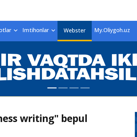
otlar
Imtihonlar
My.Oliygoh.uz
Webster
ess writing" bepul