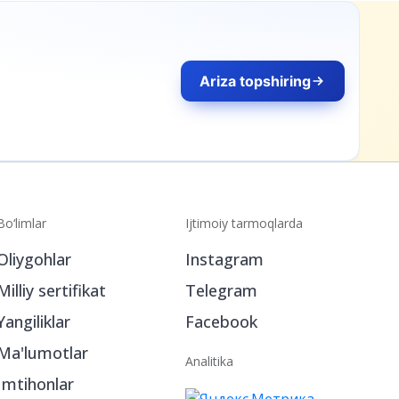
Ariza topshiring
Bo‘limlar
Ijtimoiy tarmoqlarda
Oliygohlar
Instagram