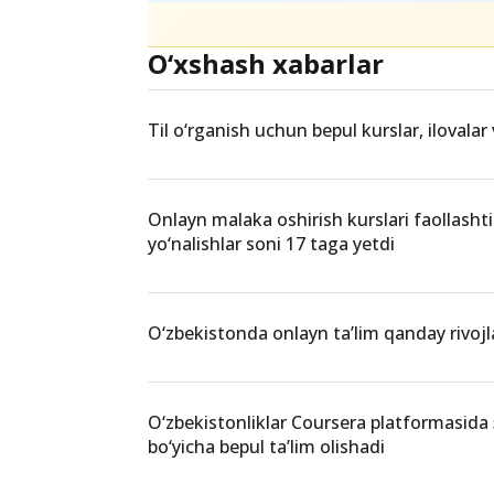
Teglar
onlayn kurslar
O‘xshash xabarlar
Til o‘rganish uchun bepul kurslar, ilovalar
Onlayn malaka oshirish kurslari faollasht
yo‘nalishlar soni 17 taga yetdi
O‘zbekistonda onlayn ta’lim qanday rivo