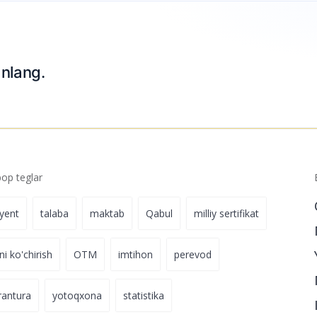
5 ta yo‘nalish
24.02.2023 01:09
nlang.
p teglar
iyent
talaba
maktab
Qabul
milliy sertifikat