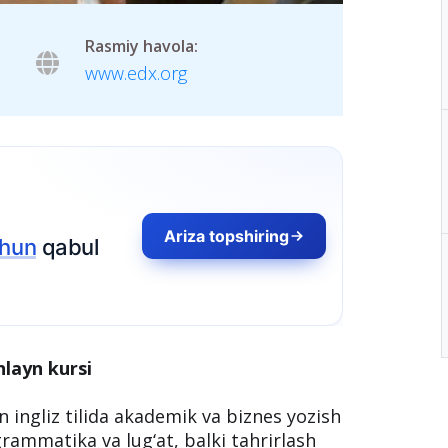
Rasmiy havola:
www.edx.org
Ariza topshiring
chun
qabul