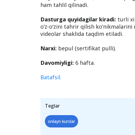
"Academic and business writing" on
Berklidagi Kaliforniya Universitetida
bo‘yicha onlayn kurs, unda nafaqat g
ham tahlil qilinadi.
Dasturga quyidagilar kiradi:
turli xi
o‘z-o‘zini tahrir qilish ko‘nikmalarini
videolar shaklida taqdim etiladi.
Narxi:
bepul (sertifikat pulli).
Davomiyligi:
6 hafta.
Batafsil.