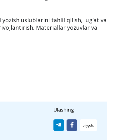
layn kursi
n ingliz tilida akademik va biznes yozish
rammatika va lug‘at, balki tahrirlash
l yozish uslublarini tahlil qilish, lug‘at va
 rivojlantirish. Materiallar yozuvlar va