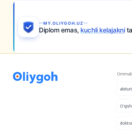
O‘zbekistonliklar Coursera platformasida 
bo‘yicha bepul ta’lim olishadi
MY.OLIYGOH.UZ
Diplom emas,
kuchli kelajakni
ta
Ommabo
abitur