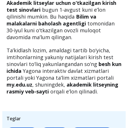
qilinishi kutilmoqda
Akademik litseylar uchun o‘tkazilgan kirish
test sinovlari
bugun 1-avgust kuni e’lon
qilinishi mumkin. Bu haqida
Bilim va
malakalarni baholash agentligi
tomonidan
30-iyul kuni o‘tkazilgan ovozli muloqot
davomida ma’lum qilingan.
Ta’kidlash lozim, amaldagi tartib bo‘yicha,
imtihonlarning yakuniy natijalari kirish test
sinovlari to‘liq yakunlangandan so‘ng
besh kun
ichida
Yagona interaktiv davlat xizmatlari
portali yoki Yagona ta’lim xizmatlari portali
my.edu.uz
, shuningdek,
akademik litseyning
rasmiy veb-sayti
orqali e’lon qilinadi.