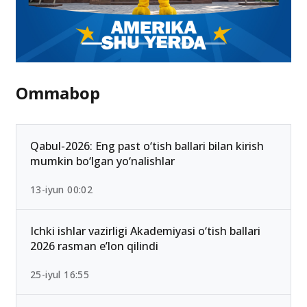
Ommabop
Qabul-2026: Eng past o‘tish ballari bilan kirish
mumkin bo‘lgan yo‘nalishlar
13-iyun 00:02
Ichki ishlar vazirligi Akademiyasi o‘tish ballari
2026 rasman e’lon qilindi