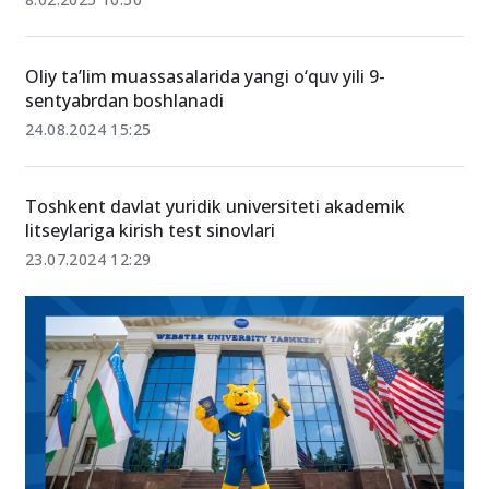
Akademik litseylarga kirish: qaysi fanlardan
tayyorlanish kerak?
8.02.2025 10:50
Oliy ta’lim muassasalarida yangi o‘quv yili 9-
sentyabrdan boshlanadi
24.08.2024 15:25
Toshkent davlat yuridik universiteti akademik
litseylariga kirish test sinovlari
23.07.2024 12:29