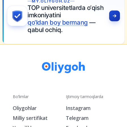
MY.OLIYGOH.UZ
TOP universitetlarda o‘qish
imkoniyatini
qo‘ldan boy bermang
—
qabul ochiq.