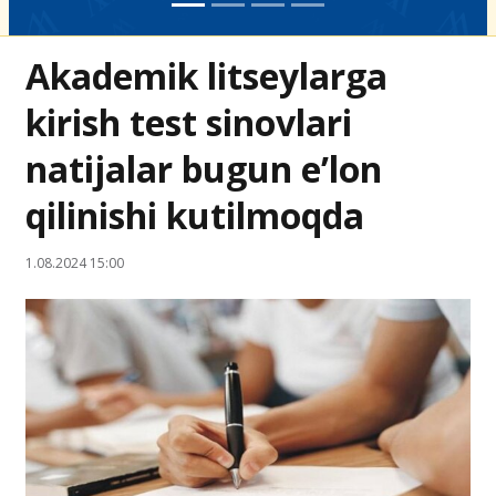
Akademik litseylarga
kirish test sinovlari
natijalar bugun e’lon
qilinishi kutilmoqda
1.08.2024 15:00