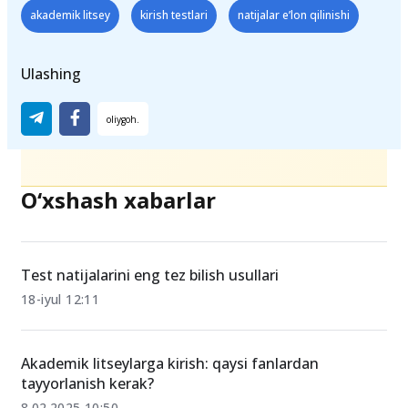
Teglar
akademik litsey
kirish testlari
natijalar e’lon qilinishi
Ulashing
O‘xshash xabarlar
Test natijalarini eng tez bilish usullari
18-iyul 12:11