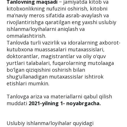
ishlanma/loyiha”
Respublika tanlovini e’lon
qiladi.
Tanlovning maqsadi
− jamiyatda kitob va
kitobxonlikning nufuzini oshirish, kitobni
ma’naviy meros sifatida asrab-avaylash va
rivojlantirishga qaratilgan eng yaxshi uslubiy
ishlanma/loyihalarni aniqlash va
ommalashtirish.
Tanlovda turli vazirlik va idoralarning axborot-
kutubxona muassasalari mutaxassislari,
doktorantlar, magistrantlar va oliy o‘quv
yurtlari talabalari, fuqarolarning mutolaaga
bo‘lgan qiziqishini oshirish bilan
shug‘ullanadigan mutaxassislar ishtirok
etishlari mumkin.
Tanlovga ariza va materiallarni qabul qilish
muddati
2021-yilning 1- noyabrgacha.