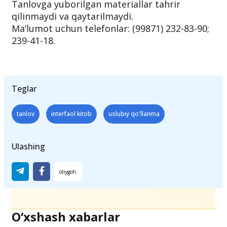
mavzusi bilan yuborilishi lozim.
Tanlovga yuborilgan materiallar tahrir
qilinmaydi va qaytarilmaydi.
Ma’lumot uchun telefonlar: (99871) 232-83-90;
239-41-18.
Teglar
tanlov
interfaol kitob
uslubiy qo'llanma
Ulashing