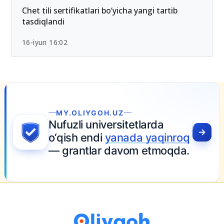
26-iyun 10:01
Chet tili sertifikatlari bo‘yicha yangi tartib
tasdiqlandi
16-iyun 16:02
inroq
oqda.