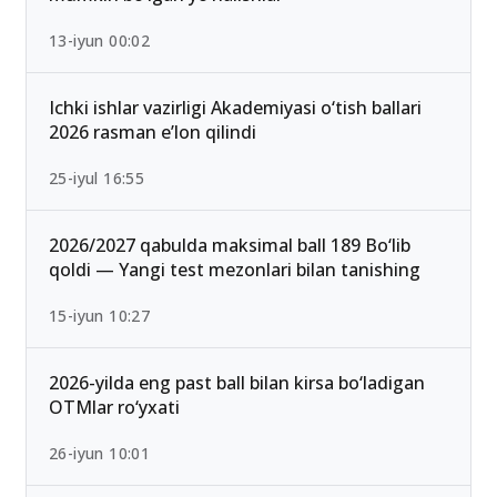
Qabul-2026: Eng past o‘tish ballari bilan kirish
mumkin bo‘lgan yo‘nalishlar
13-iyun 00:02
Ichki ishlar vazirligi Akademiyasi o‘tish ballari
2026 rasman e’lon qilindi
25-iyul 16:55
2026/2027 qabulda maksimal ball 189 Bo‘lib
qoldi — Yangi test mezonlari bilan tanishing
15-iyun 10:27
2026-yilda eng past ball bilan kirsa bo‘ladigan
OTMlar ro‘yxati