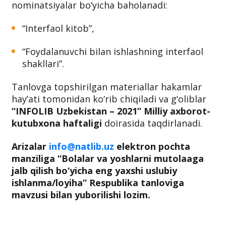
Uslubiy ishlanma/loyihalar quyidagi
nominatsiyalar bo‘yicha baholanadi:
“Interfaol kitob”,
“Foydalanuvchi bilan ishlashning interfaol
shakllari”.
Tanlovga topshirilgan materiallar hakamlar
hay’ati tomonidan ko‘rib chiqiladi va g‘oliblar
“INFOLIB Uzbekistan – 2021” Milliy axborot-
kutubxona haftaligi
doirasida taqdirlanadi.
Arizalar
info@natlib.uz
elektron pochta
manziliga “Bolalar va yoshlarni mutolaaga
jalb qilish bo‘yicha eng yaxshi uslubiy
ishlanma/loyiha” Respublika tanloviga